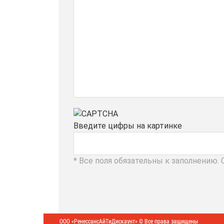
Введите цифры на картинке
* Все поля обязательны к заполнению.
ООО «РенессансАйТиДискаунт» © Все права защищены