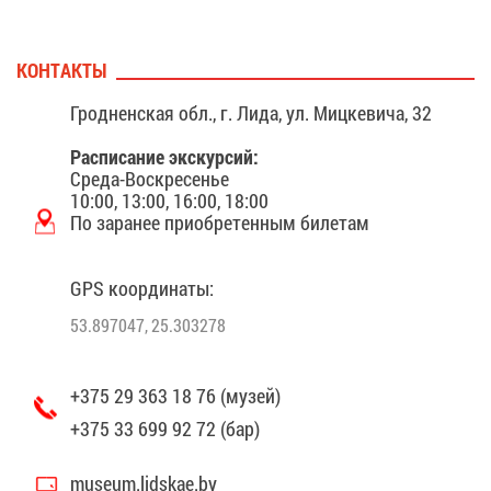
КОН­ТАК­ТЫ
Грод­нен­ская обл., г. Ли­да, ул. Миц­ке­ви­ча, 32
Рас­пи­са­ние экс­кур­сий:
Сре­да-Вос­кре­се­нье
10:00, 13:00, 16:00, 18:00
По за­ра­нее при­об­ре­тен­ным би­ле­там
GPS ко­ор­ди­на­ты:
53.897047, 25.303278
+375 29 363 18 76 (му­зей)
+375 33 699 92 72 (бар)
museum.lidskae.by