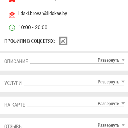
lidski.​brovar@​lidskae.​by
10:00 - 20:00
ПРО­ФИ­ЛИ В СОЦ­СЕ­ТЯХ:
Раз­вер­нуть
ОПИ­СА­НИЕ
Раз­вер­нуть
УСЛУ­ГИ
Раз­вер­нуть
НА КАР­ТЕ
Раз­вер­нуть
ОТ­ЗЫ­ВЫ