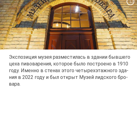
Экс­по­зи­ция му­зея раз­ме­сти­лась в зда­нии быв­ше­го
це­ха пи­во­ва­ре­ния, ко­то­рое бы­ло по­стро­е­но в 1910
го­ду. Имен­но в сте­нах это­го че­ты­рех­этаж­но­го зда­
ния в 2022 го­ду и был от­крыт Му­зей лид­ско­го бро­
ва­ра.