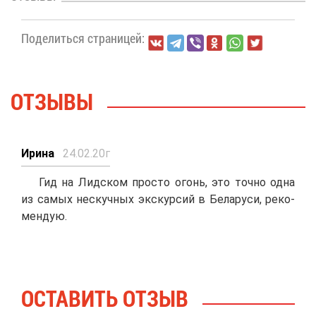
По­де­лить­ся стра­ни­цей:
ОТ­ЗЫ­ВЫ
Ири­на
24.02.20г
Гид на Лид­ском про­сто огонь, это точ­но од­на
из са­мых нескуч­ных экс­кур­сий в Бе­ла­ру­си, ре­ко­
мен­дую.
ОСТА­ВИТЬ ОТ­ЗЫВ