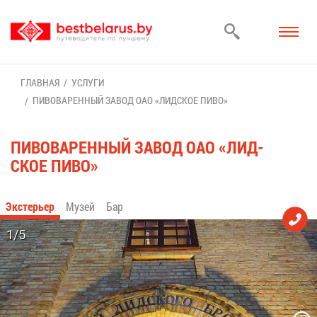
ГЛАВ­НАЯ
УСЛУ­ГИ
ПИ­ВО­ВА­РЕН­НЫЙ ЗА­ВОД ОАО «ЛИД­СКОЕ ПИ­ВО»
ПИ­ВО­ВА­РЕН­НЫЙ ЗА­ВОД ОАО «ЛИД­
СКОЕ ПИ­ВО»
Экс­те­рьер
Му­зей
Бар
1/5