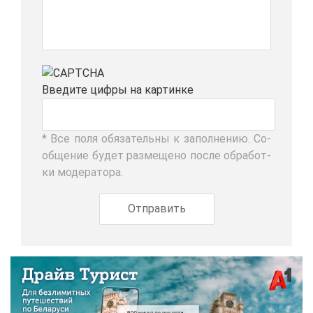
Вве­ди­те циф­ры на кар­тин­ке
* Все по­ля обя­за­тель­ны к за­пол­не­нию. Со­
об­ще­ние бу­дет раз­ме­ще­но по­сле об­ра­бот­
ки мо­де­ра­то­ра.