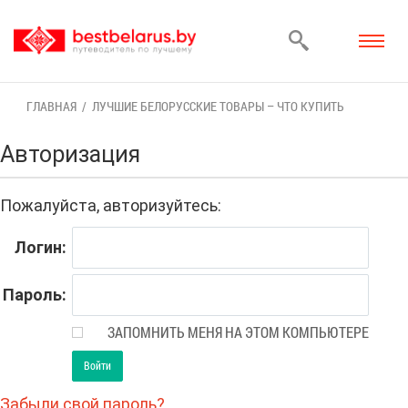
ГЛАВ­НАЯ
ЛУЧ­ШИЕ БЕ­ЛО­РУС­СКИЕ ТО­ВА­РЫ – ЧТО КУ­ПИТЬ
Ав­то­ри­за­ция
По­жа­луй­ста, ав­то­ри­зуй­тесь:
Ло­гин:
Па­роль:
ЗАПОМНИТЬ МЕНЯ НА ЭТОМ КОМПЬЮТЕРЕ
За­бы­ли свой па­роль?