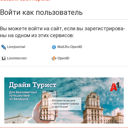
Вой­ти как поль­зо­ва­тель
Вы мо­же­те вой­ти на сайт, ес­ли вы за­ре­ги­стри­ро­ва­
ны на од­ном из этих сер­ви­сов:
Livejournal
Mail.Ru OpenID
Liveinternet
OpenID