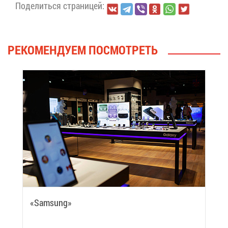
По­де­лить­ся стра­ни­цей:
РЕ­КО­МЕН­ДУ­ЕМ ПО­СМОТ­РЕТЬ
«Samsung»