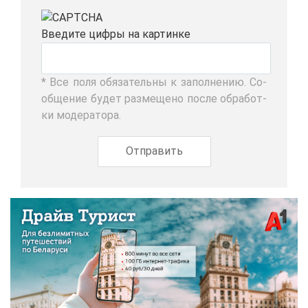
Вве­ди­те циф­ры на кар­тин­ке
* Все по­ля обя­за­тель­ны к за­пол­не­нию. Со­
об­ще­ние бу­дет раз­ме­ще­но по­сле об­ра­бот­
ки мо­де­ра­то­ра.