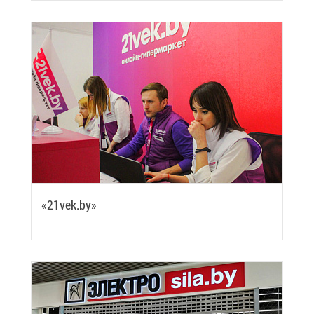
«21vek.by»