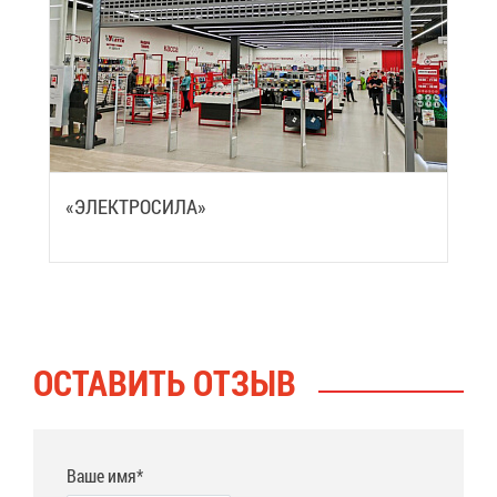
«ЭЛЕК­ТРО­СИ­ЛА»
ОСТА­ВИТЬ ОТ­ЗЫВ
Ваше имя*