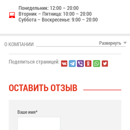
По­не­дель­ник: 12:00 – 20:00
Втор­ник – Пят­ни­ца: 10:00 – 20:00
Суб­бо­та – Вос­кре­се­нье: 9:00 – 20:00
Раз­вер­нуть
О КОМ­ПА­НИИ
По­де­лить­ся стра­ни­цей:
ОСТА­ВИТЬ ОТ­ЗЫВ
Ваше имя*