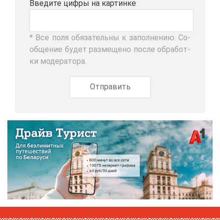
Вве­ди­те циф­ры на кар­тин­ке
* Все по­ля обя­за­тель­ны к за­пол­не­нию. Со­
об­ще­ние бу­дет раз­ме­ще­но по­сле об­ра­бот­
ки мо­де­ра­то­ра.