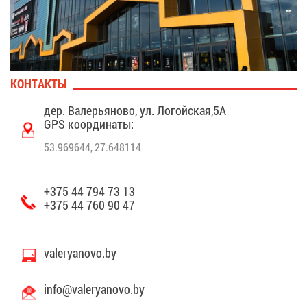
КОН­ТАК­ТЫ
дер. Ва­ле­рья­но­во, ул. Ло­гой­ская,5А
GPS ко­ор­ди­на­ты:
53.969644, 27.648114
+375 44 794 73 13
+375 44 760 90 47
valeryanovo.by
info@​val​erya​novo.​by