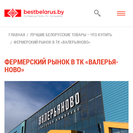
ГЛАВ­НАЯ
ЛУЧ­ШИЕ БЕ­ЛО­РУС­СКИЕ ТО­ВА­РЫ – ЧТО КУ­ПИТЬ
ФЕР­МЕР­СКИЙ РЫ­НОК В ТК «ВА­ЛЕ­РЬЯ­НО­ВО»
ФЕР­МЕР­СКИЙ РЫ­НОК В ТК «ВА­ЛЕ­РЬЯ­
НО­ВО»