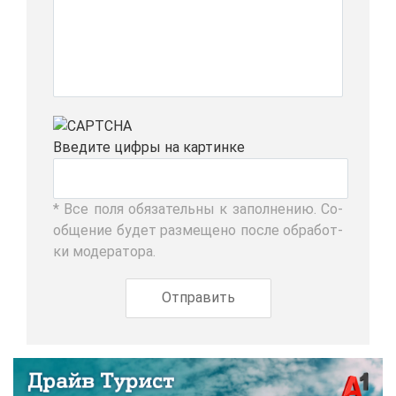
Вве­ди­те циф­ры на кар­тин­ке
* Все по­ля обя­за­тель­ны к за­пол­не­нию. Со­
об­ще­ние бу­дет раз­ме­ще­но по­сле об­ра­бот­
ки мо­де­ра­то­ра.