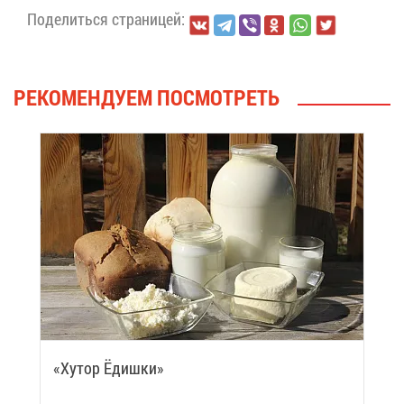
По­де­лить­ся стра­ни­цей:
РЕ­КО­МЕН­ДУ­ЕМ ПО­СМОТ­РЕТЬ
«Ху­тор Ёдиш­ки»