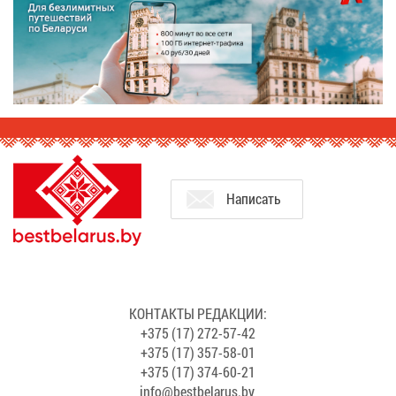
На­пи­сать
КОН­ТАК­ТЫ РЕ­ДАК­ЦИИ:
+375 (17) 272-57-42
+375 (17) 357-58-01
+375 (17) 374-60-21
info@​bes​tbel​arus.​by