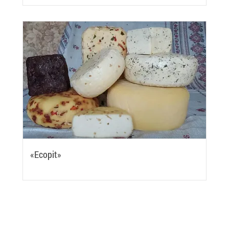
«Ecopit»