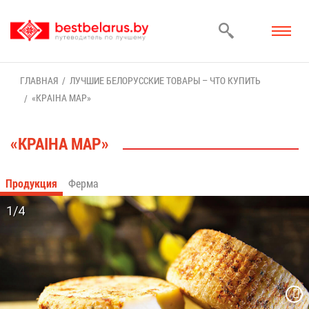
ГЛАВ­НАЯ
ЛУЧ­ШИЕ БЕ­ЛО­РУС­СКИЕ ТО­ВА­РЫ – ЧТО КУ­ПИТЬ
«КРАI­НА МАР»
«КРАI­НА МАР»
Про­дук­ция
Фер­ма
1/4