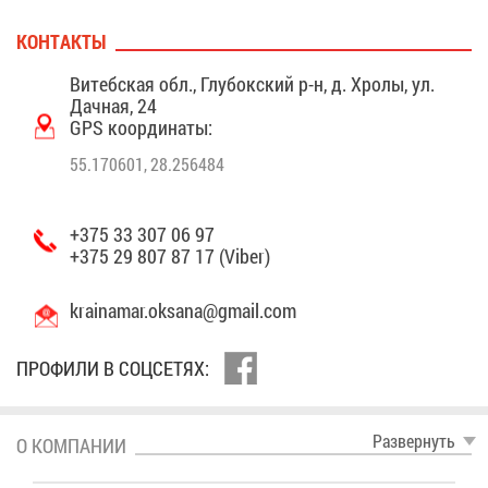
КОН­ТАК­ТЫ
Ви­теб­ская обл., Глу­бок­ский р-н, д. Хро­лы, ул.
Дач­ная, 24
GPS ко­ор­ди­на­ты:
55.170601, 28.256484
+375 33 307 06 97
+375 29 807 87 17 (Viber)
krainamar.​oksana@​gmail.​com
ПРО­ФИ­ЛИ В СОЦ­СЕ­ТЯХ:
Раз­вер­нуть
О КОМ­ПА­НИИ