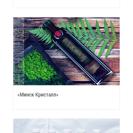
«Минск Кри­сталл»