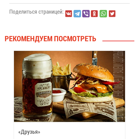
По­де­лить­ся стра­ни­цей:
РЕ­КО­МЕН­ДУ­ЕМ ПО­СМОТ­РЕТЬ
«Дру­зья»