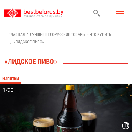
ГЛАВ­НАЯ
ЛУЧ­ШИЕ БЕ­ЛО­РУС­СКИЕ ТО­ВА­РЫ – ЧТО КУ­ПИТЬ
«ЛИД­СКОЕ ПИ­ВО»
«ЛИД­СКОЕ ПИ­ВО»
На­пит­ки
1/20