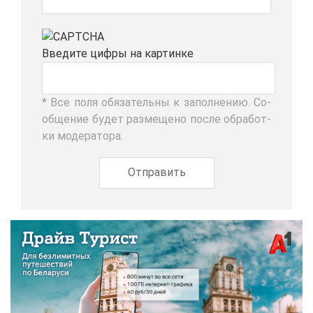
Вве­ди­те циф­ры на кар­тин­ке
* Все по­ля обя­за­тель­ны к за­пол­не­нию. Со­
об­ще­ние бу­дет раз­ме­ще­но по­сле об­ра­бот­
ки мо­де­ра­то­ра.