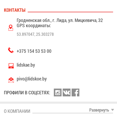
КОН­ТАК­ТЫ
Грод­нен­ская обл., г. Ли­да, ул. Миц­ке­ви­ча, 32
GPS ко­ор­ди­на­ты:
53.897047, 25.303278
+375 154 53 53 00
lidskae.by
pivo@​lidskoe.​by
ПРО­ФИ­ЛИ В СОЦ­СЕ­ТЯХ:
Раз­вер­нуть
О КОМ­ПА­НИИ