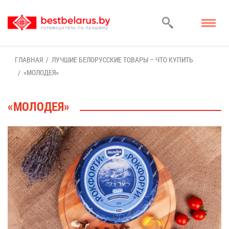
ГЛАВ­НАЯ
ЛУЧ­ШИЕ БЕ­ЛО­РУС­СКИЕ ТО­ВА­РЫ – ЧТО КУ­ПИТЬ
«МО­ЛО­ДЕЯ»
«МО­ЛО­ДЕЯ»