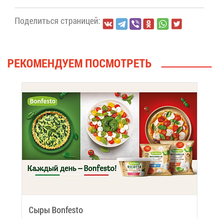
По­де­лить­ся стра­ни­цей:
РЕ­КО­МЕН­ДУ­ЕМ ПО­СМОТ­РЕТЬ
Сы­ры Bonfesto