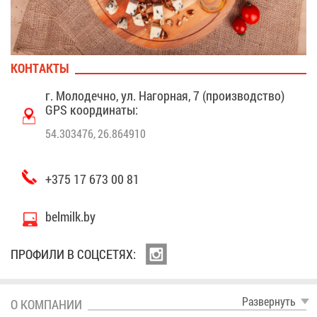
КОН­ТАК­ТЫ
г. Мо­ло­деч­но, ул. На­гор­ная, 7 (про­из­вод­ство)
GPS ко­ор­ди­на­ты:
54.303476, 26.864910
+375 17 673 00 81
belmilk.by
ПРО­ФИ­ЛИ В СОЦ­СЕ­ТЯХ:
Раз­вер­нуть
О КОМ­ПА­НИИ