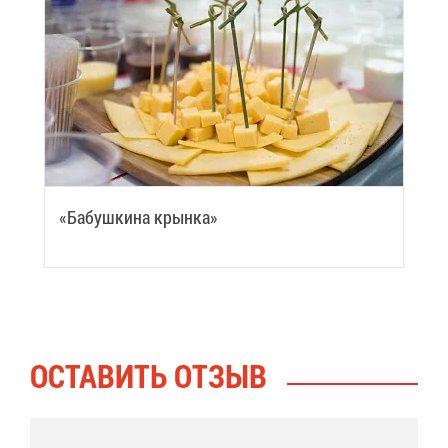
«Ба­буш­ки­на крын­ка»
ОСТА­ВИТЬ ОТ­ЗЫВ