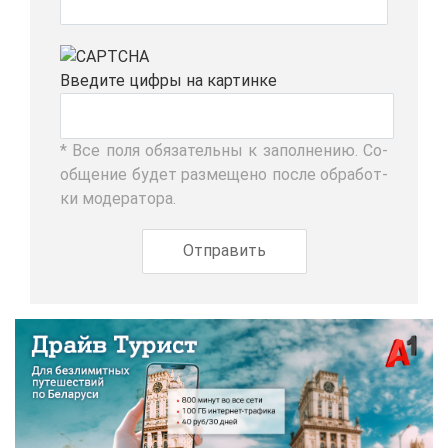
Вве­ди­те циф­ры на кар­тин­ке
* Все по­ля обя­за­тель­ны к за­пол­не­нию. Со­
об­ще­ние бу­дет раз­ме­ще­но по­сле об­ра­бот­
ки мо­де­ра­то­ра.