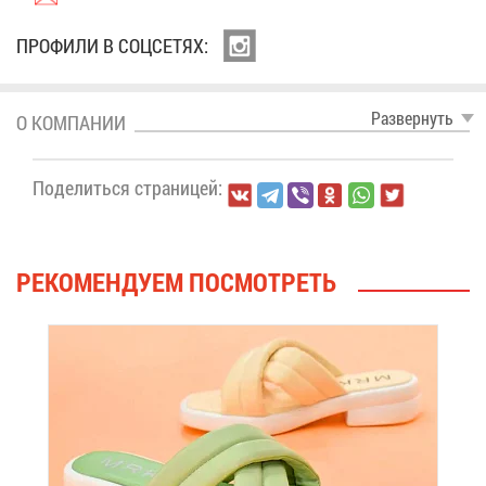
ПРО­ФИ­ЛИ В СОЦ­СЕ­ТЯХ:
Раз­вер­нуть
О КОМ­ПА­НИИ
По­де­лить­ся стра­ни­цей:
РЕ­КО­МЕН­ДУ­ЕМ ПО­СМОТ­РЕТЬ