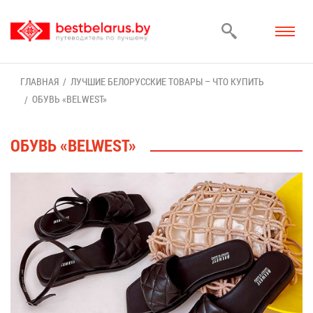
ГЛАВ­НАЯ
ЛУЧ­ШИЕ БЕ­ЛО­РУС­СКИЕ ТО­ВА­РЫ – ЧТО КУ­ПИТЬ
ОБУВЬ «BELWEST»
ОБУВЬ «BELWEST»