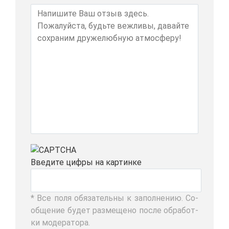
Вве­ди­те циф­ры на кар­тин­ке
* Все по­ля обя­за­тель­ны к за­пол­не­нию. Со­
об­ще­ние бу­дет раз­ме­ще­но по­сле об­ра­бот­
ки мо­де­ра­то­ра.