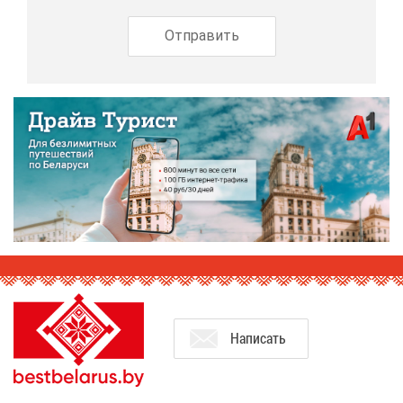
На­пи­сать