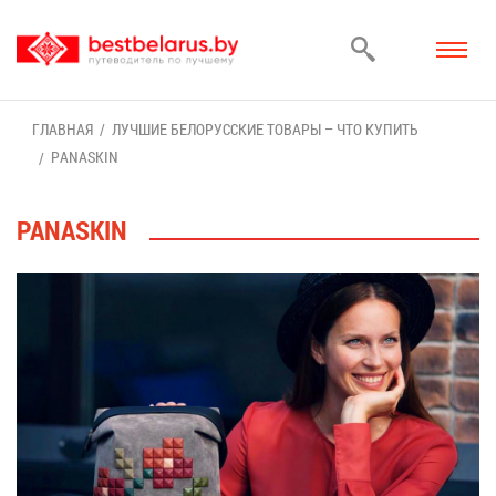
ГЛАВ­НАЯ
ЛУЧ­ШИЕ БЕ­ЛО­РУС­СКИЕ ТО­ВА­РЫ – ЧТО КУ­ПИТЬ
PANASKIN
PANASKIN