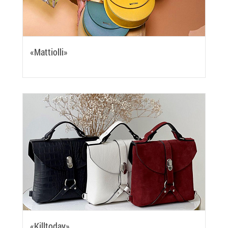
«Mattiolli»
«Killtoday»