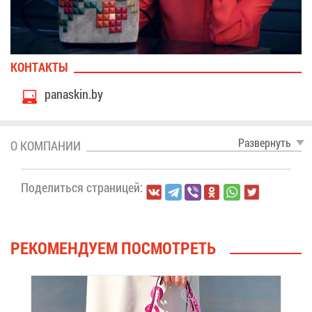
КОН­ТАК­ТЫ
panaskin.by
Раз­вер­нуть
О КОМ­ПА­НИИ
По­де­лить­ся стра­ни­цей:
РЕ­КО­МЕН­ДУ­ЕМ ПО­СМОТ­РЕТЬ