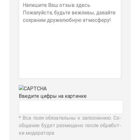
Вве­ди­те циф­ры на кар­тин­ке
* Все по­ля обя­за­тель­ны к за­пол­не­нию. Со­
об­ще­ние бу­дет раз­ме­ще­но по­сле об­ра­бот­
ки мо­де­ра­то­ра.