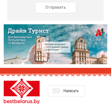
На­пи­сать