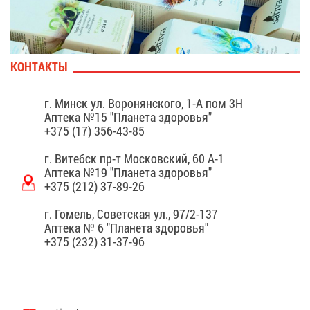
КОН­ТАК­ТЫ
г. Минск ул. Во­ро­нян­ско­го, 1-А пом 3Н
Ап­те­ка №15 "Пла­не­та здо­ро­вья"
+375 (17) 356-43-85
г. Ви­тебск пр-т Мос­ков­ский, 60 А-1
Ап­те­ка №19 "Пла­не­та здо­ро­вья"
+375 (212) 37-89-26
г. Го­мель, Со­вет­ская ул., 97/2-137
Ап­те­ка № 6 "Пла­не­та здо­ро­вья"
+375 (232) 31-37-96