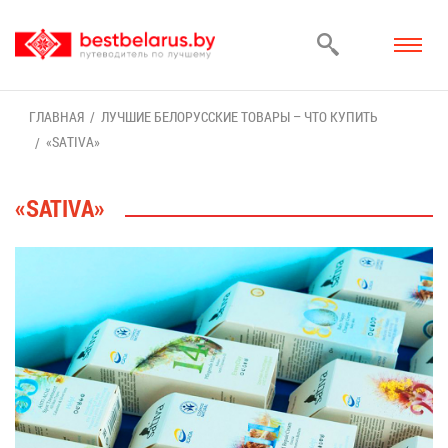
ГЛАВ­НАЯ
ЛУЧ­ШИЕ БЕ­ЛО­РУС­СКИЕ ТО­ВА­РЫ – ЧТО КУ­ПИТЬ
«SATIVA»
«SATIVA»