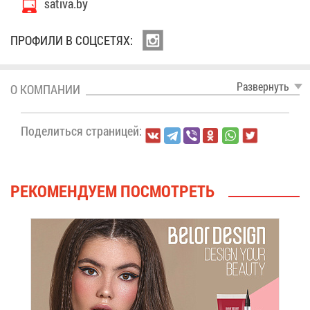
sativa.by
ПРО­ФИ­ЛИ В СОЦ­СЕ­ТЯХ:
Раз­вер­нуть
О КОМ­ПА­НИИ
По­де­лить­ся стра­ни­цей:
РЕ­КО­МЕН­ДУ­ЕМ ПО­СМОТ­РЕТЬ