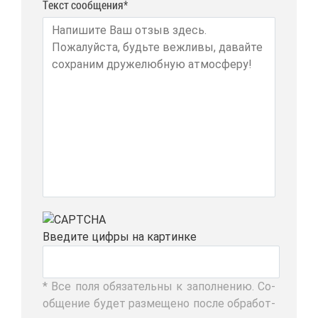
Текст сообщения*
Вве­ди­те циф­ры на кар­тин­ке
* Все по­ля обя­за­тель­ны к за­пол­не­нию. Со­
об­ще­ние бу­дет раз­ме­ще­но по­сле об­ра­бот­