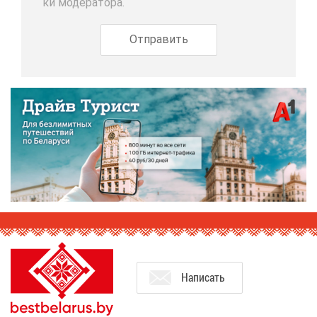
ки мо­де­ра­то­ра.
На­пи­сать