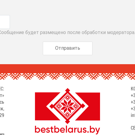
 Сообщение будет размещено после обработки модератора
С:
К
т»
+3
сь
+3
ск,
+3
529
in
С