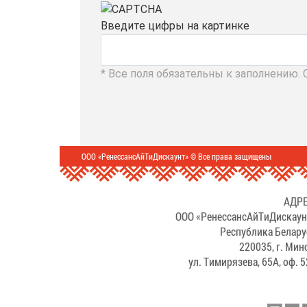
Введите цифры на картинке
* Все поля обязательны к заполнению.
ООО «РенессансАйТиДискаунт» © Все права защищены
АДРЕ
ООО «РенессансАйТиДискаун
Республика Белару
220035, г. Мин
ул. Тимирязева, 65А, оф. 