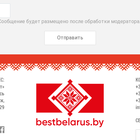
 Сообщение будет размещено после обработки модератора
С:
К
т»
+3
сь
+3
ск,
+3
529
in
С