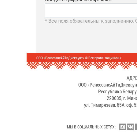
* Все поля обязательны к заполнению.
ООО «РенессансАйТиДискаунт» © Все права защищены
АДРЕ
ООО «РенессансАйТиДискаун
Республика Белару
220035, г. Мин
ул. Тимирязева, 65А, оф. 
МЫ В СОЦИАЛЬНЫХ СЕТЯХ: