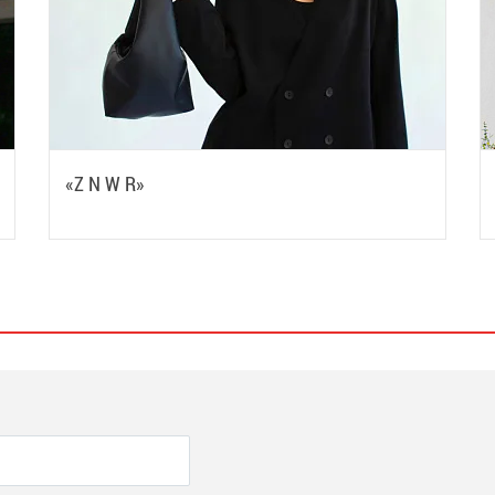
«Z N W R»