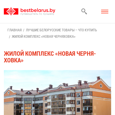
ГЛАВ­НАЯ
ЛУЧ­ШИЕ БЕ­ЛО­РУС­СКИЕ ТО­ВА­РЫ – ЧТО КУ­ПИТЬ
ЖИ­ЛОЙ КОМ­ПЛЕКС «НО­ВАЯ ЧЕР­НЯ­ХОВ­КА»
ЖИ­ЛОЙ КОМ­ПЛЕКС «НО­ВАЯ ЧЕР­НЯ­
ХОВ­КА»