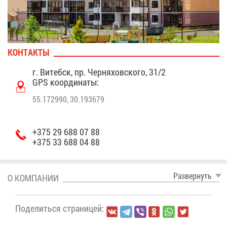
КОН­ТАК­ТЫ
г. Ви­тебск, пр. Чер­ня­хов­ско­го, 31/2
GPS ко­ор­ди­на­ты:
55.172990, 30.193679
+375 29 688 07 88
+375 33 688 04 88
Раз­вер­нуть
О КОМ­ПА­НИИ
По­де­лить­ся стра­ни­цей: