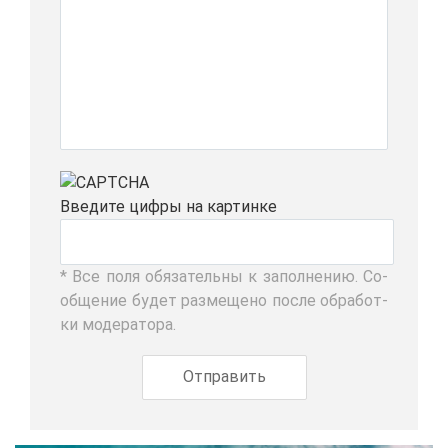
Вве­ди­те циф­ры на кар­тин­ке
* Все по­ля обя­за­тель­ны к за­пол­не­нию. Со­
об­ще­ние бу­дет раз­ме­ще­но по­сле об­ра­бот­
ки мо­де­ра­то­ра.