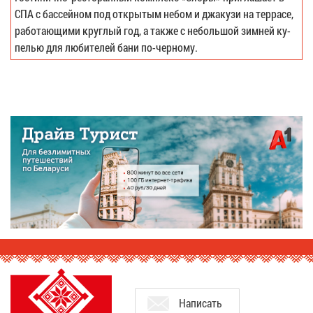
СПА с бас­сей­ном под от­кры­тым небом и джа­ку­зи на тер­ра­се,
ра­бо­та­ю­щи­ми круг­лый год, а та­к­же с неболь­шой зим­ней ку­
пе­лью для лю­би­те­лей ба­ни по-чер­но­му.
На­пи­сать