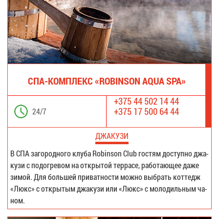
СПА-КОМ­ПЛЕКС «ROBINSON AQUA SPA»
+375 44 502 14 44
+375 17 500 64 44
24/7
ДЖА­КУ­ЗИ
В СПА за­го­род­но­го клу­ба Robinson Club го­стям до­ступ­но джа­
ку­зи с по­до­гре­вом на от­кры­той тер­ра­се, ра­бо­та­ю­щее да­же
зи­мой. Для боль­шей при­ват­но­сти мож­но вы­брать кот­тедж
«Люкс» с от­кры­тым джа­ку­зи или «Люкс» с мо­ло­диль­ным ча­
ном.