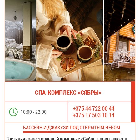
СПА-КОМ­ПЛЕКС «СЯБ­РЫ»
+375 44 722 00 44
10:00 - 22:00
+375 17 503 10 14
БАС­СЕЙН И ДЖА­КУ­ЗИ ПОД ОТ­КРЫ­ТЫМ НЕБОМ
Го­сти­нич­но-ре­сто­ран­ный ком­плекс «Сяб­ры» при­гла­ша­ет в