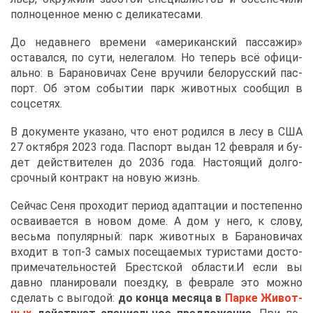
пол­но­цен­ное ме­ню с де­ли­ка­те­са­ми.
До недав­не­го вре­ме­ни «аме­ри­кан­ский пас­са­жир»
оста­вал­ся, по су­ти, неле­га­лом. Но те­перь всё офи­ци­
аль­но: в Ба­ра­но­ви­чах Сене вру­чи­ли бе­ло­рус­ский пас­
порт. Об этом со­бы­тии парк жи­вот­ных со­об­щил в
соц­се­тях.
В до­ку­мен­те ука­за­но, что енот ро­дил­ся в ле­су в США
27 ок­тяб­ря 2023 го­да. Пас­порт вы­дан 12 фев­ра­ля и бу­
дет дей­стви­те­лен до 2036 го­да. На­сто­я­щий дол­го­
сроч­ный кон­тракт на но­вую жизнь.
Сей­час Се­ня про­хо­дит пе­ри­од адап­та­ции и по­сте­пен­но
осва­и­ва­ет­ся в но­вом до­ме. А дом у него, к сло­ву,
весь­ма по­пу­ляр­ный: парк жи­вот­ных в Ба­ра­но­ви­чах
вхо­дит в топ-3 са­мых по­се­ща­е­мых ту­ри­ста­ми до­сто­
при­ме­ча­тель­но­стей Брест­ской об­ла­сти.И ес­ли вы
дав­но пла­ни­ро­ва­ли по­езд­ку, в фев­ра­ле это мож­но
сде­лать с вы­го­дой:
до кон­ца ме­ся­ца в
Пар­ке Жи­вот­