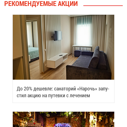
РЕ­КО­МЕН­ДУ­Е­МЫЕ АК­ЦИИ
До 20% де­шев­ле: са­на­то­рий «На­рочь» за­пу­
стил ак­цию на пу­тев­ки с ле­че­ни­ем