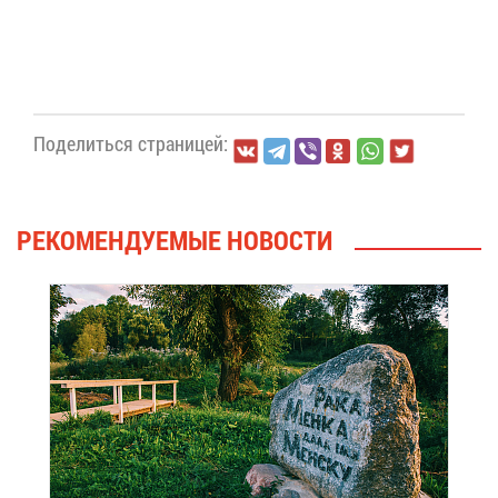
По­де­лить­ся стра­ни­цей:
РЕ­КО­МЕН­ДУ­Е­МЫЕ НО­ВО­СТИ