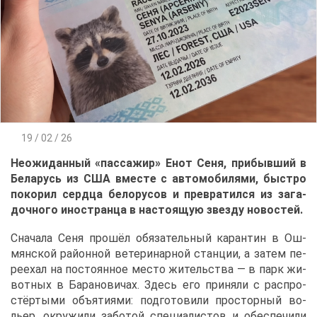
19 / 02 / 26
Неожи­дан­ный «пас­са­жир»
Енот Се­ня, при­быв­ший в
Бе­ла­русь из США вме­сте с ав­то­мо­би­ля­ми, быст­ро
по­ко­рил серд­ца бе­ло­ру­сов и пре­вра­тил­ся из за­га­
доч­но­го ино­стран­ца в на­сто­я­щую звез­ду но­во­стей.
Сна­ча­ла Се­ня про­шёл обя­за­тель­ный ка­ран­тин в Ош­
мян­ской рай­он­ной ве­те­ри­нар­ной стан­ции, а за­тем пе­
ре­ехал на по­сто­ян­ное ме­сто жи­тель­ства — в парк жи­
вот­ных в Ба­ра­но­ви­чах. Здесь его при­ня­ли с рас­про­
стёр­ты­ми объ­я­ти­я­ми: под­го­то­ви­ли про­стор­ный во­
льер, окру­жи­ли за­бо­той спе­ци­а­ли­стов и обес­пе­чи­ли