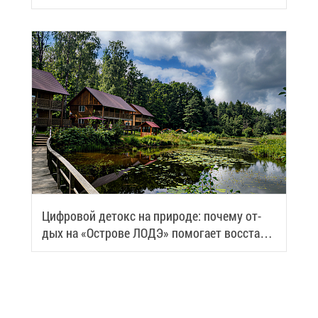
Циф­ро­вой де­токс на при­ро­де: по­че­му от­
дых на «Ост­ро­ве ЛОДЭ» по­мо­га­ет вос­ста­но­
вить си­лы