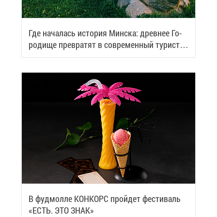
Где на­ча­лась ис­то­рия Мин­ска: древ­нее Го­
ро­ди­ще пре­вра­тят в со­вре­мен­ный ту­ри­сти­
че­ский центр
В фуд­мол­ле КОН­КОРС прой­дет фе­сти­валь
«ЕСТЬ. ЭТО ЗНАК»