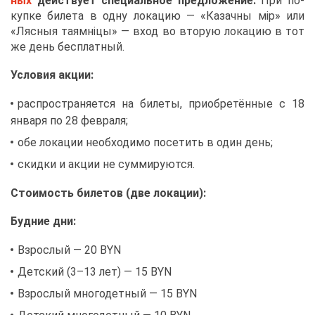
ных
дей­ству­ет спе­ци­аль­ное пред­ло­же­ние.
При по­
куп­ке би­ле­та в од­ну ло­ка­цию — «Ка­зач­ны мiр» или
«Ляс­ныя та­ям­нi­цы» — вход во вто­рую ло­ка­цию в тот
же день бес­плат­ный.
Усло­вия ак­ции:
рас­про­стра­ня­ет­ся на би­ле­ты, при­об­ре­тён­ные с 18
ян­ва­ря по 28 фев­ра­ля;
обе ло­ка­ции необ­хо­ди­мо по­се­тить в один день;
скид­ки и ак­ции не сум­ми­ру­ют­ся.
Сто­и­мость би­ле­тов (две ло­ка­ции):
Буд­ние дни:
Взрос­лый — 20 BYN
Дет­ский (3–13 лет) — 15 BYN
Взрос­лый мно­го­дет­ный — 15 BYN