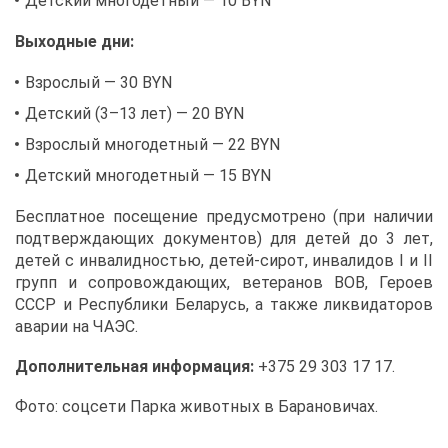
Дет­ский мно­го­дет­ный — 10 BYN
Вы­ход­ные дни:
Взрос­лый — 30 BYN
Дет­ский (3–13 лет) — 20 BYN
Взрос­лый мно­го­дет­ный — 22 BYN
Дет­ский мно­го­дет­ный — 15 BYN
Бес­плат­ное по­се­ще­ние преду­смот­ре­но (при на­ли­чии
под­твер­жда­ю­щих до­ку­мен­тов) для де­тей до 3 лет,
де­тей с ин­ва­лид­но­стью, де­тей-си­рот, ин­ва­ли­дов I и II
групп и со­про­вож­да­ю­щих, ве­те­ра­нов ВОВ, Ге­ро­ев
СССР и Рес­пуб­ли­ки Бе­ла­русь, а та­к­же лик­ви­да­то­ров
ава­рии на ЧА­ЭС.
До­пол­ни­тель­ная ин­фор­ма­ция:
+375 29 303 17 17.
Фо­то: соц­се­ти Пар­ка жи­вот­ных в Ба­ра­но­ви­чах.