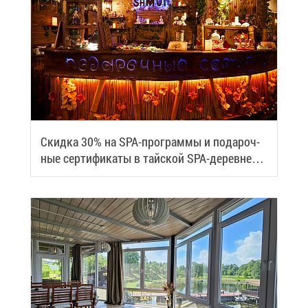
Скид­ка 30% на SPA-про­грам­мы и по­да­роч­
ные сер­ти­фи­ка­ты в тай­ской SPA-де­ревне
Samui