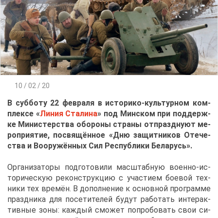
10 / 02 / 20
В суб­бо­ту 22 фев­ра­ля в ис­то­ри­ко-куль­тур­ном ком­
плек­се «
Ли­ния Ста­ли­на
» под Мин­ском при под­держ­
ке Ми­ни­стер­ства обо­ро­ны стра­ны от­празд­ну­ют ме­
ро­при­я­тие, по­свя­щён­ное «Дню за­щит­ни­ков Оте­че­
ства и Во­ору­жён­ных Сил Рес­пуб­ли­ки Бе­ла­русь».
Ор­га­ни­за­то­ры под­го­то­ви­ли мас­штаб­ную во­ен­но-ис­
то­ри­че­скую ре­кон­струк­цию с уча­сти­ем бо­е­вой тех­
ни­ки тех вре­мён. В до­пол­не­ние к ос­нов­ной про­грам­ме
празд­ни­ка для по­се­ти­те­лей бу­дут ра­бо­тать ин­тер­ак­
тив­ные зо­ны: каж­дый смо­жет по­про­бо­вать свои си­