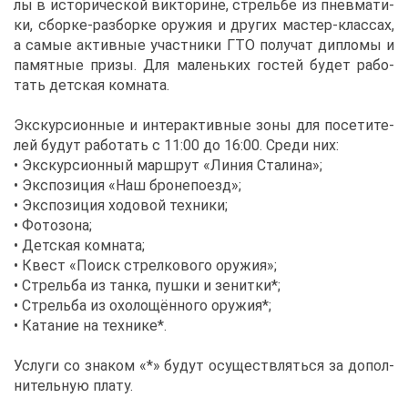
лы в ис­то­ри­че­ской вик­то­рине, стрель­бе из пнев­ма­ти­
ки, сбор­ке-раз­бор­ке ору­жия и дру­гих ма­стер-клас­сах,
а са­мые ак­тив­ные участ­ни­ки ГТО по­лу­чат ди­пло­мы и
па­мят­ные при­зы. Для ма­лень­ких го­стей бу­дет ра­бо­
тать дет­ская ком­на­та.
Экс­кур­си­он­ные и ин­тер­ак­тив­ные зо­ны для по­се­ти­те­
лей бу­дут ра­бо­тать с 11:00 до 16:00. Сре­ди них:
• Экс­кур­си­он­ный марш­рут «Ли­ния Ста­ли­на»;
• Экс­по­зи­ция «Наш бро­не­по­езд»;
• Экс­по­зи­ция хо­до­вой тех­ни­ки;
• Фо­то­зо­на;
• Дет­ская ком­на­та;
• Квест «По­иск стрел­ко­во­го ору­жия»;
• Стрель­ба из тан­ка, пуш­ки и зе­нит­ки*;
• Стрель­ба из охо­ло­щён­но­го ору­жия*;
• Ка­та­ние на тех­ни­ке*.
Услу­ги со зна­ком «*» бу­дут осу­ществ­лять­ся за до­пол­
ни­тель­ную пла­ту.