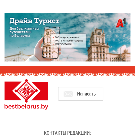
На­пи­сать
КОН­ТАК­ТЫ РЕ­ДАК­ЦИИ: