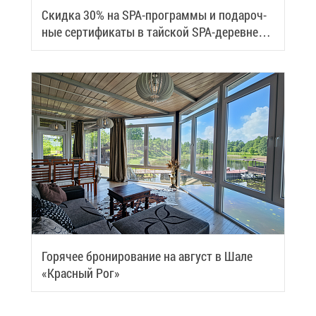
Скид­ка 30% на SPA-про­грам­мы и по­да­роч­
ные сер­ти­фи­ка­ты в тай­ской SPA-де­ревне
Samui
Го­ря­чее бро­ни­ро­ва­ние на ав­густ в Ша­ле
«Крас­ный Рог»