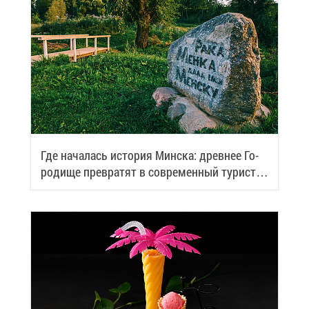
Где на­ча­лась ис­то­рия Мин­ска: древ­нее Го­
ро­ди­ще пре­вра­тят в со­вре­мен­ный ту­ри­сти­
че­ский центр