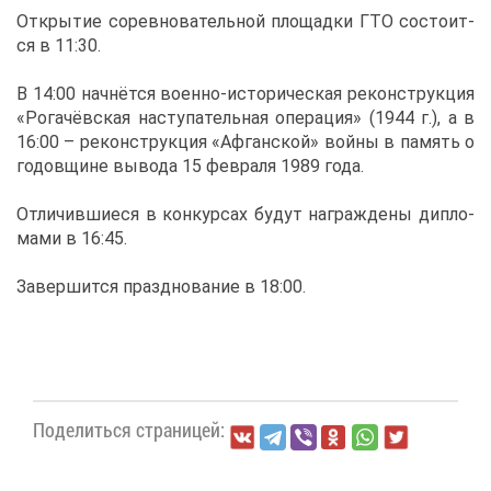
От­кры­тие со­рев­но­ва­тель­ной пло­щад­ки ГТО со­сто­ит­
ся в 11:30.
В 14:00 нач­нёт­ся во­ен­но-ис­то­ри­че­ская ре­кон­струк­ция
«Ро­га­чёв­ская на­сту­па­тель­ная опе­ра­ция» (1944 г.), а в
16:00 – ре­кон­струк­ция «Аф­ган­ской» вой­ны в па­мять о
го­дов­щине вы­во­да 15 фев­ра­ля 1989 го­да.
От­ли­чив­ши­е­ся в кон­кур­сах бу­дут на­граж­де­ны ди­пло­
ма­ми в 16:45.
За­вер­шит­ся празд­но­ва­ние в 18:00.
По­де­лить­ся стра­ни­цей: