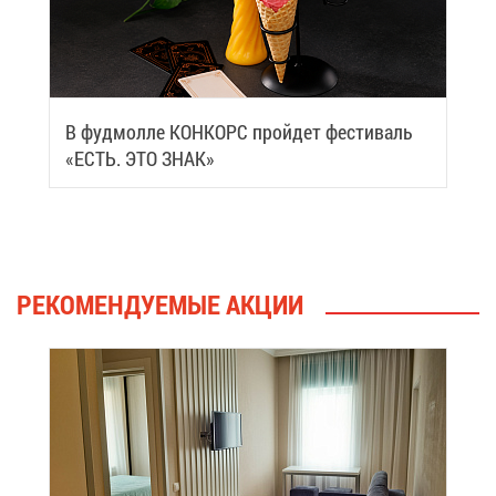
В фуд­мол­ле КОН­КОРС прой­дет фе­сти­валь
«ЕСТЬ. ЭТО ЗНАК»
РЕ­КО­МЕН­ДУ­Е­МЫЕ АК­ЦИИ