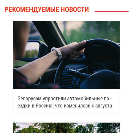
РЕ­КО­МЕН­ДУ­Е­МЫЕ НО­ВО­СТИ
Бе­ло­ру­сам упро­сти­ли ав­то­мо­биль­ные по­
езд­ки в Рос­сию: что из­ме­ни­лось с ав­гу­ста