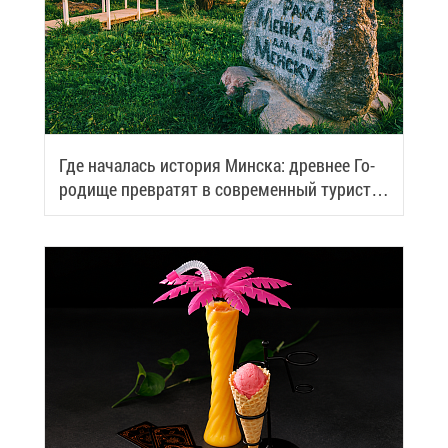
Где на­ча­лась ис­то­рия Мин­ска: древ­нее Го­
ро­ди­ще пре­вра­тят в со­вре­мен­ный ту­ри­сти­
че­ский центр