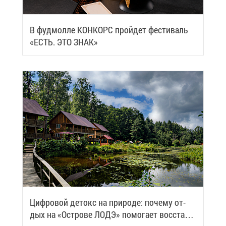
В фуд­мол­ле КОН­КОРС прой­дет фе­сти­валь
«ЕСТЬ. ЭТО ЗНАК»
Циф­ро­вой де­токс на при­ро­де: по­че­му от­
дых на «Ост­ро­ве ЛОДЭ» по­мо­га­ет вос­ста­но­