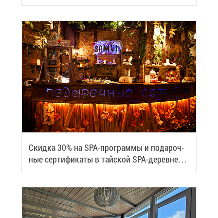
Скид­ка 30% на SPA-про­грам­мы и по­да­роч­
ные сер­ти­фи­ка­ты в тай­ской SPA-де­ревне
Samui