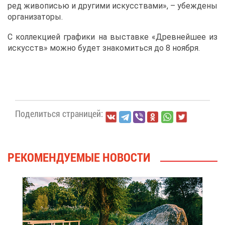
ред жи­во­пи­сью и дру­ги­ми ис­кус­ства­ми», – убеж­де­ны
ор­га­ни­за­то­ры.
С кол­лек­ци­ей гра­фи­ки на вы­став­ке «Древ­ней­шее из
ис­кусств» мож­но бу­дет зна­ко­мить­ся до 8 но­яб­ря.
По­де­лить­ся стра­ни­цей:
РЕ­КО­МЕН­ДУ­Е­МЫЕ НО­ВО­СТИ