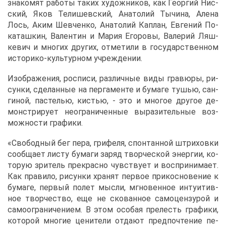
зна­ко­мят ра­бо­ты та­ких ху­дож­ни­ков, как Ге­ор­гий Нис­
ский, Яков Те­ли­шев­ский, Ана­то­лий Ты­чи­на, Але­на
Лось, Аким Шев­чен­ко, Ана­то­лий Ка­п­лан, Ев­ге­ний По­
ка­таш­кин, Ва­лен­тин и Ма­рия Его­ро­вы, Ва­ле­рий Ляш­
ке­вич и мно­гих дру­гих, от­ме­ти­ли в го­су­дар­ствен­ном
ис­то­ри­ко-куль­тур­ном учре­жде­нии.
Изоб­ра­же­ния, рос­пи­си, раз­лич­ные ви­ды гра­вю­ры, ри­
сун­ки, сде­лан­ные на пер­га­мен­те и бу­ма­ге ту­шью, сан­
ги­ной, па­сте­лью, ки­стью, - это и мно­гое дру­гое де­
мон­стри­ру­ет неогра­ни­чен­ные вы­ра­зи­тель­ные воз­
мож­но­сти гра­фи­ки.
«Сво­бод­ный бег пе­ра, гри­фе­ля, спон­тан­ной штри­хов­ки
со­об­ща­ет ли­сту бу­ма­ги за­ряд твор­че­ской энер­гии, ко­
то­рую зри­тель пре­крас­но чув­ству­ет и вос­при­ни­ма­ет.
Как пра­ви­ло, ри­сун­ки хра­нят пер­вое при­кос­но­ве­ние к
бу­ма­ге, пер­вый по­лет мыс­ли, мгно­вен­ное ин­ту­и­тив­
ное твор­че­ство, еще не ско­ван­ное са­мо­цен­зу­рой и
са­мо­огра­ни­че­ни­ем. В этом осо­бая пре­лесть гра­фи­ки,
ко­то­рой мно­гие це­ни­те­ли от­да­ют пред­по­чте­ние пе­