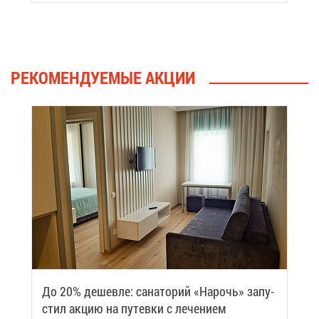
вить си­лы
РЕ­КО­МЕН­ДУ­Е­МЫЕ АК­ЦИИ
До 20% де­шев­ле: са­на­то­рий «На­рочь» за­пу­
стил ак­цию на пу­тев­ки с ле­че­ни­ем