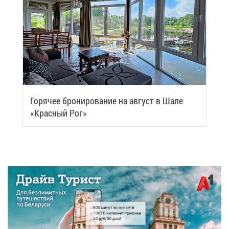
Го­ря­чее бро­ни­ро­ва­ние на ав­густ в Ша­ле
«Крас­ный Рог»