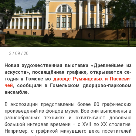
3 / 09 / 20
Но­вая ху­до­же­ствен­ная вы­став­ка «Древ­ней­шее из
ис­кусств», по­свя­щён­ная гра­фи­ке, от­кры­ва­ет­ся се­
год­ня в Го­ме­ле во
двор­це Ру­мян­це­вых и Пас­ке­ви­
чей
, со­об­щи­ли в Го­мель­ском двор­цо­во-пар­ко­вом
ан­сам­бле.
В экс­по­зи­ции пред­став­ле­ны бо­лее 80 гра­фи­че­ских
про­из­ве­де­ний из фон­дов му­зея. Все они вы­пол­не­ны в
раз­но­об­раз­ных тех­ни­ках и охва­ты­ва­ют до­воль­но
боль­шой ин­тер­вал вре­ме­ни – с XVII по XX сто­ле­тие.
На­при­мер, с гра­фи­кой ми­нув­ше­го ве­ка по­се­ти­те­лей