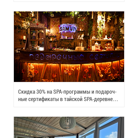
Скид­ка 30% на SPA-про­грам­мы и по­да­роч­
ные сер­ти­фи­ка­ты в тай­ской SPA-де­ревне
Samui