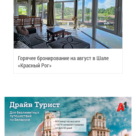
Го­ря­чее бро­ни­ро­ва­ние на ав­густ в Ша­ле
«Крас­ный Рог»