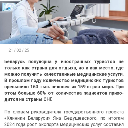
21 / 02 / 25
Бе­ла­русь по­пу­ляр­на у ино­стран­ных ту­ри­стов не
толь­ко как стра­на для от­ды­ха, но и как ме­сто, где
мож­но по­лу­чить ка­че­ствен­ные ме­ди­цин­ские услу­ги.
В про­шлом го­ду ко­ли­че­ство ме­ди­цин­ских ту­ри­стов
пре­вы­си­ло 160 тыс. че­ло­век из 159 стран ми­ра. При
этом боль­ше 60% от ко­ли­че­ства па­ци­ен­тов при­хо­
дит­ся на стра­ны СНГ.
По сло­вам ру­ко­во­ди­те­ля го­су­дар­ствен­но­го про­ек­та
«Кли­ни­ки Бе­ла­ру­си» Яна Бе­ду­шев­ско­го, по ито­гам
2024 го­да рост экс­пор­та ме­ди­цин­ских услуг со­ста­вил