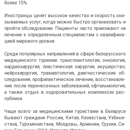
бо­лее 15%.
Ино­стран­цы це­нят вы­со­кое ка­че­ство и ско­рость ока­
зы­ва­е­мых услуг, ко­гда мож­но быст­ро ор­га­ни­зо­вать и
прой­ти об­сле­до­ва­ние. Па­ци­ен­ты ча­сто при­ез­жа­ют на
ле­че­ние к опре­де­лен­ным спе­ци­а­ли­стам с ква­ли­фи­ка­
ци­ей ми­ро­во­го уров­ня.
Сре­ди по­пу­ляр­ных на­прав­ле­ний в сфе­ре бе­ло­рус­ско­го
ме­ди­цин­ско­го ту­риз­ма: транс­план­то­ло­гия, он­ко­ло­гия,
кар­дио­хи­рур­гия, пла­сти­че­ская хи­рур­гия, аку­шер­ство,
ней­ро­хи­рур­гия, трав­ма­то­ло­гия, ди­а­гно­сти­че­ские об­
сле­до­ва­ния, про­фи­лак­ти­че­ское ле­че­ние, вос­ста­нов­ле­
ние по­сле пе­ре­не­сен­ных за­бо­ле­ва­ний, оф­таль­мо­ло­гия,
а та­к­же от­дых в оздо­ро­ви­тель­ных ком­плек­сах рес­
пуб­ли­ки.
Ча­ще все­го за ме­ди­цин­ски­ми ту­ри­ста­ми в Бе­ла­ру­си
бы­ва­ют граж­дане Рос­сии, Ки­тая, Ка­зах­ста­на, Уз­бе­ки­
ста­на, Турк­ме­ни­ста­на, Мол­до­вы, Ар­ме­нии, Гру­зии, Си­