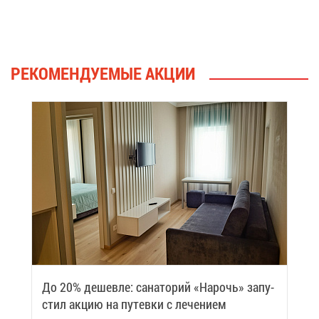
РЕ­КО­МЕН­ДУ­Е­МЫЕ АК­ЦИИ
До 20% де­шев­ле: са­на­то­рий «На­рочь» за­пу­
стил ак­цию на пу­тев­ки с ле­че­ни­ем