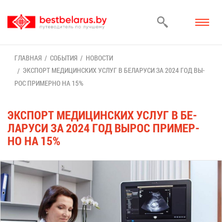
ГЛАВ­НАЯ
СО­БЫ­ТИЯ
НО­ВО­СТИ
ЭКС­ПОРТ МЕ­ДИ­ЦИН­СКИХ УСЛУГ В БЕ­ЛА­РУ­СИ ЗА 2024 ГОД ВЫ­
РОС ПРИ­МЕР­НО НА 15%
ЭКС­ПОРТ МЕ­ДИ­ЦИН­СКИХ УСЛУГ В БЕ­
ЛА­РУ­СИ ЗА 2024 ГОД ВЫ­РОС ПРИ­МЕР­
НО НА 15%