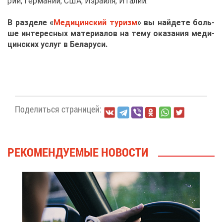
рии, Гер­ма­нии, США, Из­ра­и­ля, Ита­лии.
В раз­де­ле «
Ме­ди­цин­ский ту­ризм
» вы най­де­те боль­
ше ин­те­рес­ных ма­те­ри­а­лов на те­му ока­за­ния ме­ди­
цин­ских услуг в Бе­ла­ру­си.
По­де­лить­ся стра­ни­цей:
РЕ­КО­МЕН­ДУ­Е­МЫЕ НО­ВО­СТИ