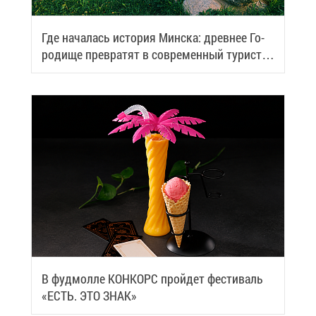
Где на­ча­лась ис­то­рия Мин­ска: древ­нее Го­
ро­ди­ще пре­вра­тят в со­вре­мен­ный ту­ри­сти­
че­ский центр
В фуд­мол­ле КОН­КОРС прой­дет фе­сти­валь
«ЕСТЬ. ЭТО ЗНАК»