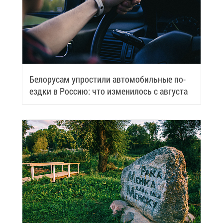
Бе­ло­ру­сам упро­сти­ли ав­то­мо­биль­ные по­
езд­ки в Рос­сию: что из­ме­ни­лось с ав­гу­ста