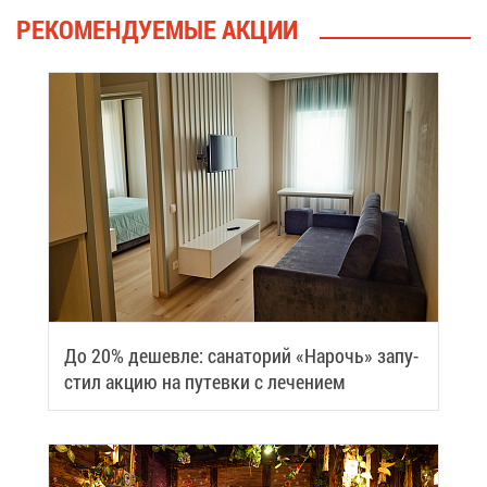
РЕ­КО­МЕН­ДУ­Е­МЫЕ АК­ЦИИ
До 20% де­шев­ле: са­на­то­рий «На­рочь» за­пу­
стил ак­цию на пу­тев­ки с ле­че­ни­ем