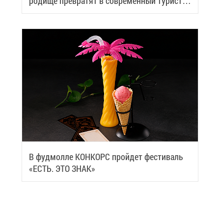
ро­ди­ще пре­вра­тят в со­вре­мен­ный ту­ри­сти­
че­ский центр
В фуд­мол­ле КОН­КОРС прой­дет фе­сти­валь
«ЕСТЬ. ЭТО ЗНАК»