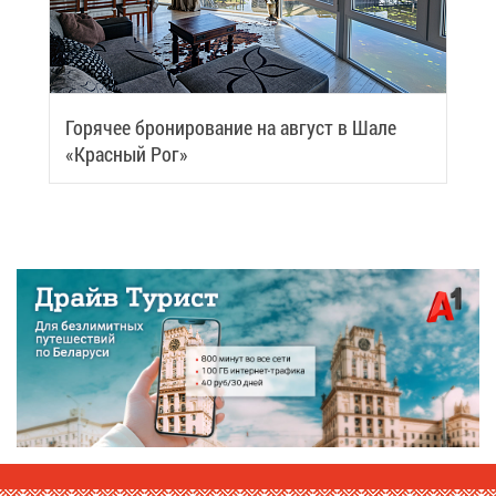
Го­ря­чее бро­ни­ро­ва­ние на ав­густ в Ша­ле
«Крас­ный Рог»