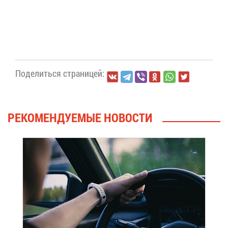
По­де­лить­ся стра­ни­цей:
РЕ­КО­МЕН­ДУ­Е­МЫЕ НО­ВО­СТИ