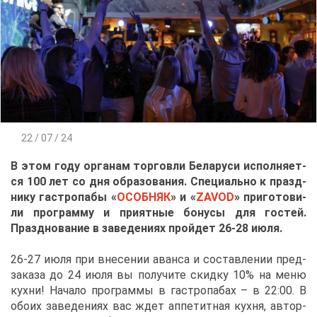
22 / 07 / 24
В этом го­ду ор­га­нам тор­гов­ли Бе­ла­ру­си ис­пол­ня­ет­
ся 100 лет со дня об­ра­зо­ва­ния. Спе­ци­аль­но к празд­
ни­ку га­стро­па­бы «
ОCОБ­НЯК
» и «
ZAVOD
» при­го­то­ви­
ли про­грам­му и при­ят­ные бо­ну­сы для го­стей.
Празд­но­ва­ние в за­ве­де­ни­ях прой­дет 26-28 июля.
26-27 июля при вне­се­нии аван­са и со­став­ле­нии пред­
за­ка­за до 24 июля вы по­лу­чи­те скид­ку 10% на ме­ню
кух­ни! На­ча­ло про­грам­мы в га­стро­па­бах – в 22:00. В
обо­их за­ве­де­ни­ях вас ждет ап­пе­тит­ная кух­ня, ав­тор­