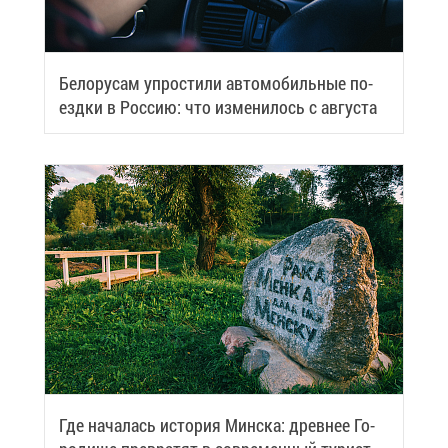
Бе­ло­ру­сам упро­сти­ли ав­то­мо­биль­ные по­
езд­ки в Рос­сию: что из­ме­ни­лось с ав­гу­ста
Где на­ча­лась ис­то­рия Мин­ска: древ­нее Го­