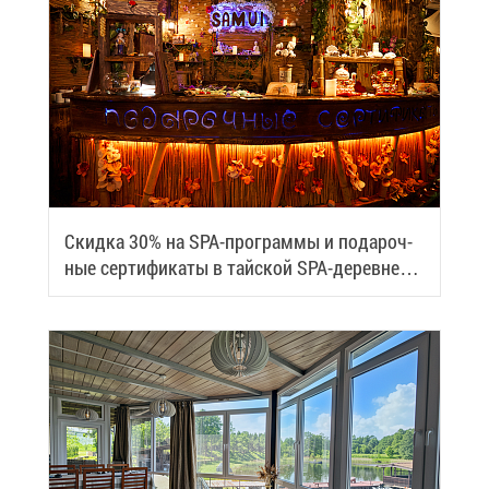
Скид­ка 30% на SPA-про­грам­мы и по­да­роч­
ные сер­ти­фи­ка­ты в тай­ской SPA-де­ревне
Samui