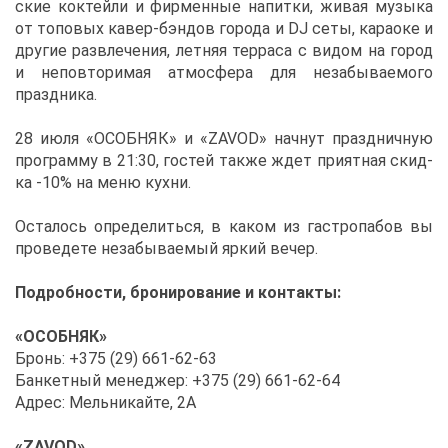
ские кок­тей­ли и фир­мен­ные на­пит­ки, жи­вая му­зы­ка
от то­по­вых ка­вер-бэн­дов го­ро­да и DJ се­ты, ка­ра­оке и
дру­гие раз­вле­че­ния, лет­няя тер­ра­са с ви­дом на го­род
и непо­вто­ри­мая ат­мо­сфе­ра для неза­бы­ва­е­мо­го
празд­ни­ка.
28 июля «ОCОБ­НЯК» и «ZAVOD» нач­нут празд­нич­ную
про­грам­му в 21:30, го­стей та­к­же ждет при­ят­ная скид­
ка -10% на ме­ню кух­ни.
Оста­лось опре­де­лить­ся, в ка­ком из га­стро­па­бов вы
про­ве­де­те неза­бы­ва­е­мый яр­кий ве­чер.
По­дроб­но­сти, бро­ни­ро­ва­ние и кон­так­ты:
«ОCОБ­НЯК»
Бронь: +375 (29) 661-62-63
Бан­кет­ный ме­не­джер: +375 (29) 661-62-64
Ад­рес: Мель­ни­кай­те, 2А
«ZAVOD»