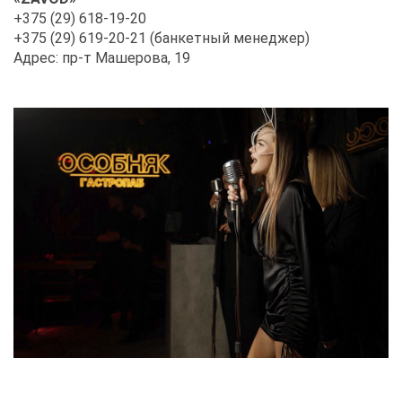
+375 (29) 618-19-20
+375 (29) 619-20-21 (бан­кет­ный ме­не­джер)
Ад­рес: пр-т Ма­ше­ро­ва, 19