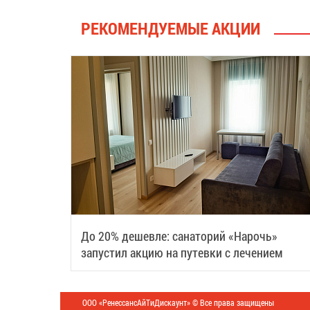
РЕКОМЕНДУЕМЫЕ АКЦИИ
До 20% дешевле: санаторий «Нарочь»
запустил акцию на путевки с лечением
ООО «РенессансАйТиДискаунт» © Все права защищены