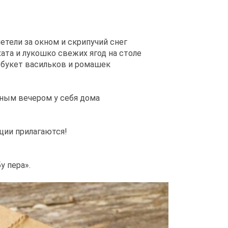
метели за окном и скрипучий снег
хата и лукошко свежих ягод на столе
, букет васильков и ромашек
ным вечером у себя дома
ции прилагаются!
бу пера».