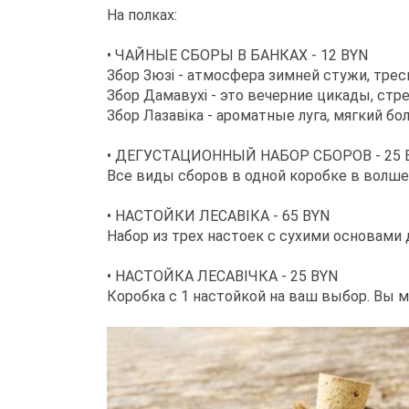
На полках:
• ЧАЙНЫЕ СБОРЫ В БАНКАХ - 12 BYN
Збор Зюзі - атмосфера зимней стужи, треск
Збор Дамавухі - это вечерние цикады, стре
Збор Лазавіка - ароматные луга, мягкий б
• ДЕГУСТАЦИОННЫЙ НАБОР СБОРОВ - 25 
Все виды сборов в одной коробке в волш
• НАСТОЙКИ ЛЕСАВІКА - 65 BYN
Набор из трех настоек с сухими основами
• НАСТОЙКА ЛЕСАВІЧКА - 25 BYN
Коробка с 1 настойкой на ваш выбор. Вы 