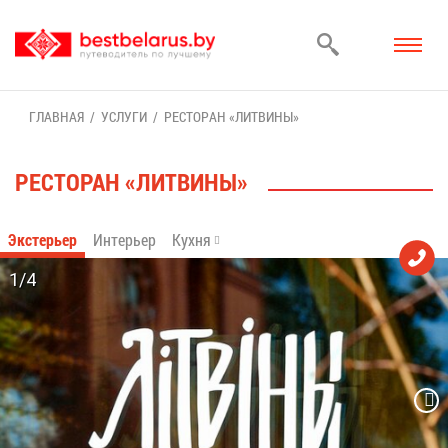
ГЛАВ­НАЯ
УСЛУ­ГИ
РЕ­СТО­РАН «ЛИТ­ВИ­НЫ»
РЕ­СТО­РАН «ЛИТ­ВИ­НЫ»
Экс­те­рьер
Ин­те­рьер
Кух­ня
1/4