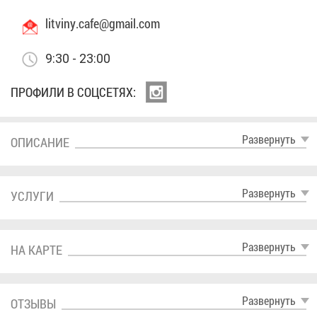
litviny.​cafe@​gmail.​com
9:30 - 23:00
ПРО­ФИ­ЛИ В СОЦ­СЕ­ТЯХ:
Раз­вер­нуть
ОПИ­СА­НИЕ
Раз­вер­нуть
УСЛУ­ГИ
Раз­вер­нуть
НА КАР­ТЕ
Раз­вер­нуть
ОТ­ЗЫ­ВЫ