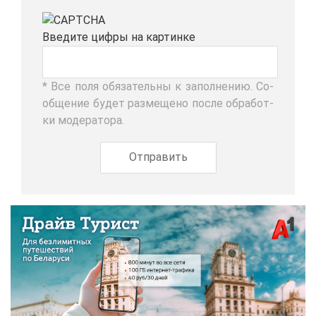
Вве­ди­те циф­ры на кар­тин­ке
* Все по­ля обя­за­тель­ны к за­пол­не­нию. Со­
об­ще­ние бу­дет раз­ме­ще­но по­сле об­ра­бот­
ки мо­де­ра­то­ра.