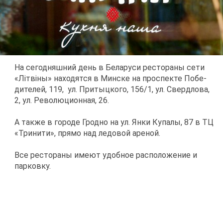
На се­го­дняш­ний день в Бе­ла­ру­си ре­сто­ра­ны се­ти
«Лiтвi­ны» на­хо­дят­ся в Мин­ске на про­спек­те По­бе­
ди­те­лей, 119, ул. При­тыц­ко­го, 156/1, ул. Сверд­ло­ва,
2, ул. Ре­во­лю­ци­он­ная, 26.
А та­к­же в го­ро­де Грод­но на ул. Ян­ки Ку­па­лы, 87 в ТЦ
«Три­ни­ти», пря­мо над ле­до­вой аре­ной.
Все ре­сто­ра­ны име­ют удоб­ное рас­по­ло­же­ние и
пар­ков­ку.