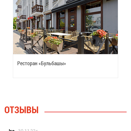
Ре­сто­ран «Буль­ба­шы»
ОТ­ЗЫ­ВЫ