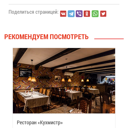
По­де­лить­ся стра­ни­цей:
РЕ­КО­МЕН­ДУ­ЕМ ПО­СМОТ­РЕТЬ
Ре­сто­ран «Кух­мистр»