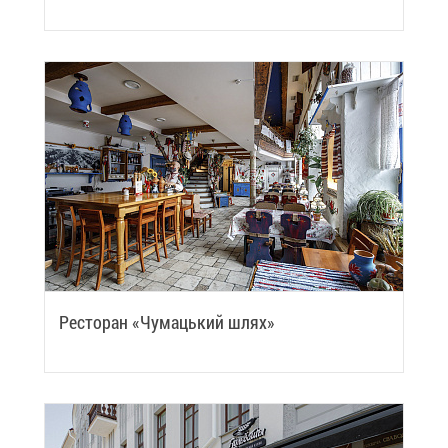
Ре­сто­ран «Чу­ма­ць­кий шлях»