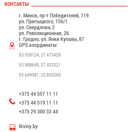
КОН­ТАК­ТЫ
г. Минск, пр-т По­бе­ди­те­лей, 119
ул. При­тыц­ко­го, 156/1
ул. Сверд­ло­ва, 2
ул. Ре­во­лю­ци­он­ная, 26
г. Грод­но, ул. Ян­ки Ку­па­лы, 87
GPS ко­ор­ди­на­ты:
53.938124, 27.473428
53.908649, 27.432321
53.649987, 23.855200
+375 44 557 11 11
+375 44 519 11 11
+375 29 300 33 44
litviny.by