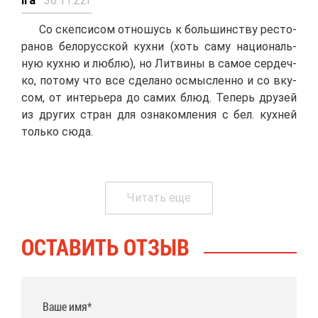
Ira
30.11.22г
Со скеп­си­сом от­но­шусь к боль­шин­ству ре­сто­
ра­нов бе­ло­рус­ской кух­ни (хоть са­му на­ци­о­наль­
ную кух­ню и люб­лю), но Лит­ви­ны в са­мое сер­деч­
ко, по­то­му что все сде­ла­но осмыс­лен­но и со вку­
сом, от ин­те­рье­ра до са­мих блюд. Те­перь дру­зей
из дру­гих стран для озна­ком­ле­ния с бел. кух­ней
толь­ко сю­да.
Чи­тать еще
ОСТА­ВИТЬ ОТ­ЗЫВ
Ваше имя*