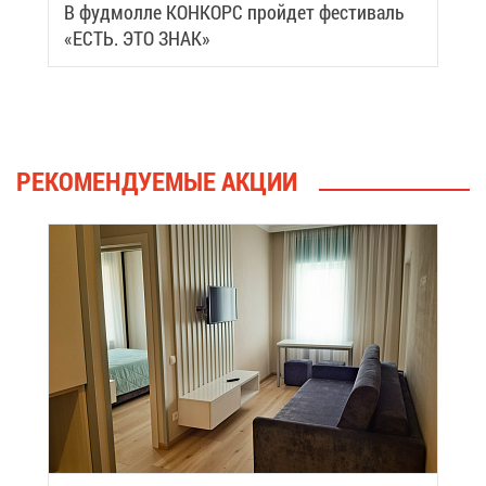
В фуд­мол­ле КОН­КОРС прой­дет фе­сти­валь
«ЕСТЬ. ЭТО ЗНАК»
РЕ­КО­МЕН­ДУ­Е­МЫЕ АК­ЦИИ