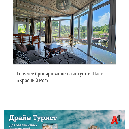
Го­ря­чее бро­ни­ро­ва­ние на ав­густ в Ша­ле
«Крас­ный Рог»