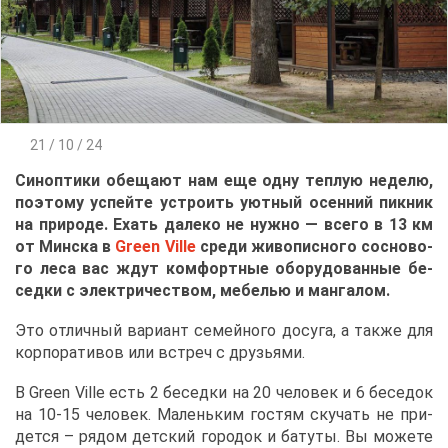
21 / 10 / 24
Си­ноп­ти­ки обе­ща­ют нам еще од­ну теп­лую неде­лю,
по­это­му успей­те устро­ить уют­ный осен­ний пик­ник
на при­ро­де. Ехать да­ле­ко не нуж­но — все­го в 13 км
от Мин­ска в
Green Ville
сре­ди жи­во­пис­но­го сос­но­во­
го ле­са вас ждут ком­форт­ные обо­ру­до­ван­ные бе­
сед­ки с элек­три­че­ством, ме­бе­лью и ман­га­лом.
Это от­лич­ный ва­ри­ант се­мей­но­го до­су­га, а та­к­же для
кор­по­ра­ти­вов или встреч с дру­зья­ми.
В Green Ville есть 2 бе­сед­ки на 20 че­ло­век и 6 бе­се­док
на 10-15 че­ло­век. Ма­лень­ким го­стям ску­чать не при­
дет­ся – ря­дом дет­ский го­ро­док и ба­ту­ты. Вы мо­же­те