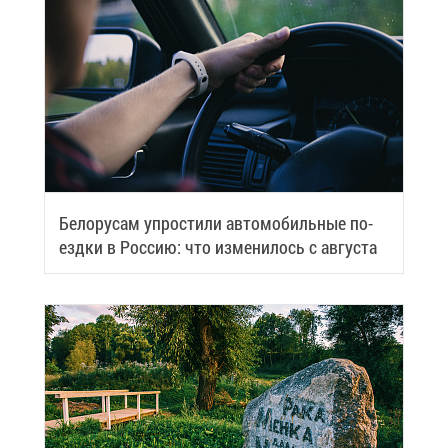
Бе­ло­ру­сам упро­сти­ли ав­то­мо­биль­ные по­
езд­ки в Рос­сию: что из­ме­ни­лось с ав­гу­ста