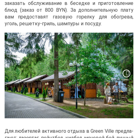
за­ка­зать об­слу­жи­ва­ние в бе­сед­ке и при­го­тов­ле­ние
блюд (за­каз от 800 BYN). За до­пол­ни­тель­ную пла­ту
вам предо­ста­вят га­зо­вую го­рел­ку для обо­гре­ва,
уголь, ре­шет­ку-гриль, шам­пу­ры и по­су­ду.
Для лю­би­те­лей ак­тив­но­го от­ды­ха в Green Ville пред­ла­
га­ют: ла­зер­таг, пейнт­бол, кид­бол, ме­че­вой бой, луч­ный