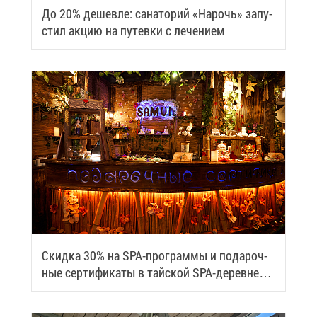
До 20% де­шев­ле: са­на­то­рий «На­рочь» за­пу­
стил ак­цию на пу­тев­ки с ле­че­ни­ем
Скид­ка 30% на SPA-про­грам­мы и по­да­роч­
ные сер­ти­фи­ка­ты в тай­ской SPA-де­ревне
Samui