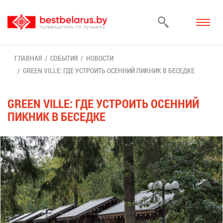
ГЛАВ­НАЯ
СО­БЫ­ТИЯ
НО­ВО­СТИ
GREEN VILLE: ГДЕ УСТРО­ИТЬ ОСЕН­НИЙ ПИК­НИК В БЕ­СЕД­КЕ
GREEN VILLE: ГДЕ УСТРО­ИТЬ ОСЕН­НИЙ
ПИК­НИК В БЕ­СЕД­КЕ