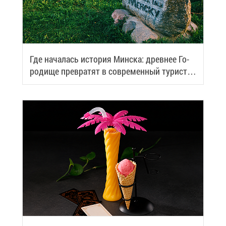
Где на­ча­лась ис­то­рия Мин­ска: древ­нее Го­
ро­ди­ще пре­вра­тят в со­вре­мен­ный ту­ри­сти­
че­ский центр