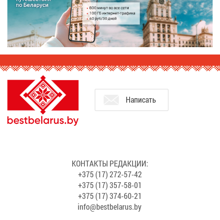
На­пи­сать
КОН­ТАК­ТЫ РЕ­ДАК­ЦИИ:
+375 (17) 272-57-42
+375 (17) 357-58-01
+375 (17) 374-60-21
info@​bes​tbel​arus.​by