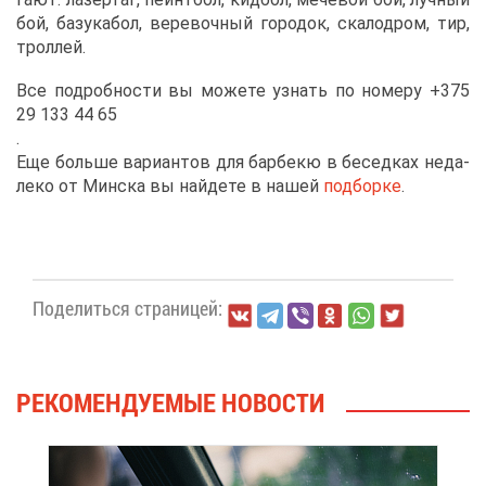
бой, ба­зу­ка­бол, ве­ре­воч­ный го­ро­док, ска­ло­дром, тир,
трол­лей.
Все по­дроб­но­сти вы мо­же­те узнать по но­ме­ру +375
29 133 44 65
.
Еще боль­ше ва­ри­ан­тов для бар­бекю в бе­сед­ках неда­
ле­ко от Мин­ска вы най­де­те в на­шей
под­бор­ке
.
По­де­лить­ся стра­ни­цей:
РЕ­КО­МЕН­ДУ­Е­МЫЕ НО­ВО­СТИ