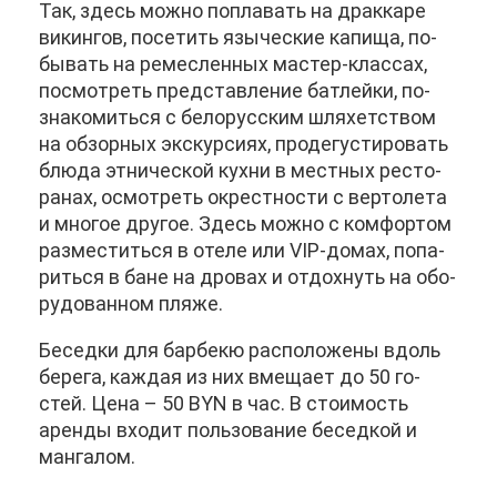
Так, здесь мож­но по­пла­вать на др­ак­ка­ре
ви­кин­гов, по­се­тить язы­че­ские ка­пи­ща, по­
бы­вать на ре­мес­лен­ных ма­стер-клас­сах,
по­смот­реть пред­став­ле­ние бат­лей­ки, по­
зна­ко­мить­ся с бе­ло­рус­ским шля­хет­ством
на об­зор­ных экс­кур­си­ях, про­де­гу­сти­ро­вать
блю­да эт­ни­че­ской кух­ни в мест­ных ре­сто­
ра­нах, осмот­реть окрест­но­сти с вер­то­ле­та
и мно­гое дру­гое. Здесь мож­но с ком­фор­том
раз­ме­стить­ся в оте­ле или VIP-до­мах, по­па­
рить­ся в бане на дро­вах и от­дох­нуть на обо­
ру­до­ван­ном пля­же.
Бе­сед­ки для бар­бекю рас­по­ло­же­ны вдоль
бе­ре­га, каж­дая из них вме­ща­ет до 50 го­
стей. Це­на – 50 BYN в час. В сто­и­мость
арен­ды вхо­дит поль­зо­ва­ние бе­сед­кой и
ман­га­лом.