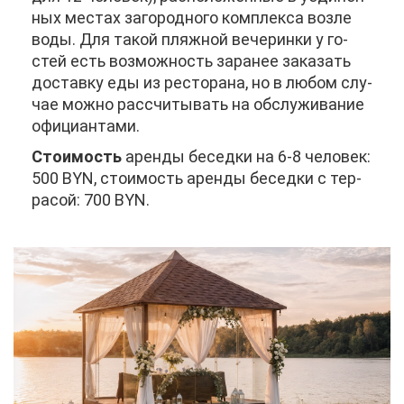
ных ме­стах за­го­род­но­го ком­плек­са воз­ле
во­ды. Для та­кой пляж­ной ве­че­рин­ки у го­
стей есть воз­мож­ность за­ра­нее за­ка­зать
до­став­ку еды из ре­сто­ра­на, но в лю­бом слу­
чае мож­но рас­счи­ты­вать на об­слу­жи­ва­ние
офи­ци­ан­та­ми.
Сто­и­мость
арен­ды бе­сед­ки на 6-8 че­ло­век:
500 BYN, сто­и­мость арен­ды бе­сед­ки с тер­
ра­сой: 700 BYN.