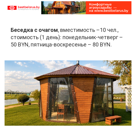
Бе­сед­ка с оча­гом
, вме­сти­мость –10 чел.,
сто­и­мость (1 день): по­не­дель­ник-чет­верг –
50 BYN, пят­ни­ца-вос­кре­се­нье – 80 BYN.