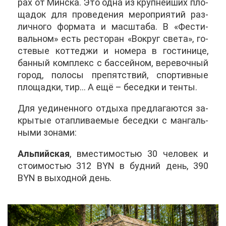
рах от Мин­ска. Это од­на из круп­ней­ших пло­
ща­док для про­ве­де­ния ме­ро­при­я­тий раз­
лич­но­го фор­ма­та и мас­шта­ба. В «Фе­сти­
валь­ном» есть ре­сто­ран «Во­круг све­та», го­
сте­вые кот­те­джи и но­ме­ра в го­сти­ни­це,
бан­ный ком­плекс с бас­сей­ном, ве­ре­воч­ный
го­род, по­ло­сы пре­пят­ствий, спор­тив­ные
пло­щад­ки, тир… А ещё – бе­сед­ки и тен­ты.
Для уеди­нен­но­го от­ды­ха пред­ла­га­ют­ся за­
кры­тые отап­ли­ва­е­мые бе­сед­ки с ман­галь­
ны­ми зо­на­ми:
Аль­пий­ская
, вме­сти­мо­стью 30 че­ло­век и
сто­и­мо­стью 312 BYN в буд­ний день, 390
BYN в вы­ход­ной день.