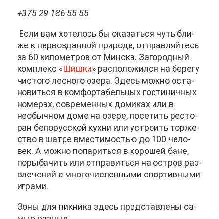
+375 29 186 55 55
Ес­ли вам хо­те­лось бы ока­зать­ся чуть бли­
же к пер­во­здан­ной при­ро­де, от­прав­ляй­тесь
за 60 ки­ло­мет­ров от Мин­ска. За­го­род­ный
ком­плекс «
Шиш­ки
» рас­по­ло­жил­ся на бе­ре­гу
чи­сто­го лес­но­го озе­ра. Здесь мож­но оста­
но­вить­ся в ком­фор­та­бель­ных го­сти­нич­ных
но­ме­рах, со­вре­мен­ных до­ми­ках или в
необыч­ном до­ме на озе­ре, по­се­тить ре­сто­
ран бе­ло­рус­ской кух­ни или устро­ить тор­же­
ство в шат­ре вме­сти­мо­стью до 100 че­ло­
век. А мож­но по­па­рить­ся в хо­ро­шей бане,
по­ры­ба­чить или от­пра­вить­ся на ост­ров раз­
вле­че­ний с мно­го­чис­лен­ны­ми спор­тив­ны­ми
иг­ра­ми.
Зо­ны для пик­ни­ка здесь пред­став­ле­ны са­
мые раз­ные.