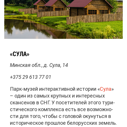
«СУ­ЛА»
Мин­ская обл., д. Су­ла, 14
+375 29 613 77 01
Парк-му­зей ин­тер­ак­тив­ной ис­то­рии «
Су­ла
»
– один из са­мых круп­ных и ин­те­рес­ных
скан­се­нов в СНГ. У по­се­ти­те­лей это­го ту­ри­
сти­че­ско­го ком­плек­са есть все воз­мож­но­
сти для то­го, что­бы с го­ло­вой оку­нуть­ся в
ис­то­ри­че­ское про­шлое бе­ло­рус­ских зе­мель.