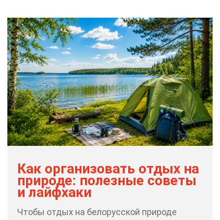
Как ор­га­ни­зо­вать от­дых на
при­ро­де: по­лез­ные со­ве­ты
и лай­фх­а­ки
Что­бы от­дых на бе­ло­рус­ской при­ро­де