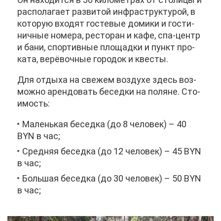
рас­по­ла­га­ет раз­ви­той ин­фра­струк­ту­рой, в
ко­то­рую вхо­дят го­сте­вые до­ми­ки и го­сти­
нич­ные но­ме­ра, ре­сто­ран и ка­фе, спа-центр
и ба­ни, спор­тив­ные пло­щад­ки и пункт про­
ка­та, ве­рё­воч­ные го­ро­док и кве­сты.
Для от­ды­ха на све­жем воз­ду­хе здесь воз­
мож­но арен­до­вать бе­сед­ки на по­ляне. Сто­
и­мость:
Ма­лень­кая бе­сед­ка (до 8 че­ло­век) – 40
BYN в час;
Сред­няя бе­сед­ка (до 12 че­ло­век) – 45 BYN
в час;
Боль­шая бе­сед­ка (до 30 че­ло­век) – 50 BYN
в час;