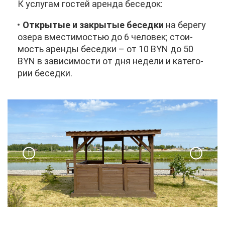
К услу­гам го­стей арен­да бе­се­док:
От­кры­тые и за­кры­тые бе­сед­ки
на бе­ре­гу
озе­ра вме­сти­мо­стью до 6 че­ло­век; сто­и­
мость арен­ды бе­сед­ки – от 10 BYN до 50
BYN в за­ви­си­мо­сти от дня неде­ли и ка­те­го­
рии бе­сед­ки.