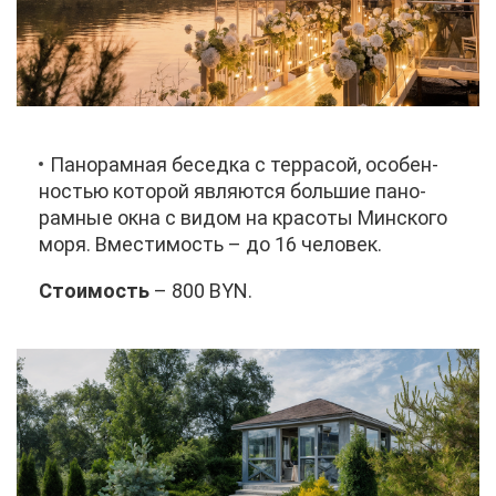
Па­но­рам­ная бе­сед­ка с тер­ра­сой, осо­бен­
но­стью ко­то­рой яв­ля­ют­ся боль­шие па­но­
рам­ные ок­на с ви­дом на кра­со­ты Мин­ско­го
мо­ря. Вме­сти­мость – до 16 че­ло­век.
Сто­и­мость
– 800 BYN.