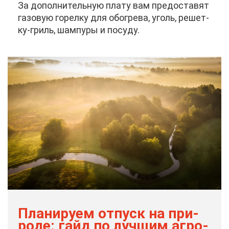
За до­пол­ни­тель­ную пла­ту вам предо­ста­вят
га­зо­вую го­рел­ку для обо­гре­ва, уголь, ре­шет­
ку-гриль, шам­пу­ры и по­су­ду.
Пла­ни­ру­ем от­пуск на при­
ро­де: гайд по луч­шим аг­ро­