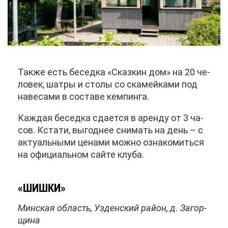
Та­к­же есть бе­сед­ка «Сказ­кин дом» на 20 че­
ло­век, шат­ры и сто­лы со ска­мей­ка­ми под
на­ве­са­ми в со­ста­ве кем­пин­га.
Каж­дая бе­сед­ка сда­ет­ся в арен­ду от 3 ча­
сов. Кста­ти, вы­год­нее сни­мать на день – с
ак­ту­аль­ны­ми це­на­ми мож­но озна­ко­мить­ся
на офи­ци­аль­ном сай­те клу­ба.
«ШИШ­КИ»
Мин­ская об­ласть, Уз­ден­ский рай­он, д. За­гор­
щи­на