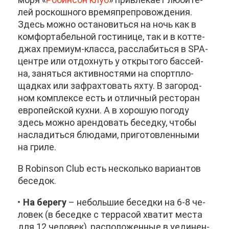
лей рос­кош­но­го вре­мя­пре­про­вож­де­ния.
Здесь мож­но оста­но­вить­ся на ночь как в
ком­фор­та­бель­ной го­сти­ни­це, так и в кот­те­
джах пре­ми­ум-клас­са, рас­сла­бить­ся в SPA-
цен­тре или от­дох­нуть у от­кры­то­го бас­сей­
на, за­нять­ся ак­тив­но­стя­ми на спорт­пло­
щад­ках или за­фрах­то­вать ях­ту. В за­го­род­
ном ком­плек­се есть и от­лич­ный ре­сто­ран
ев­ро­пей­ской кух­ни. А в хо­ро­шую по­го­ду
здесь мож­но арен­до­вать бе­сед­ку, что­бы
на­сла­дить­ся блю­да­ми, при­го­тов­лен­ны­ми
на гри­ле.
В Robinson Club есть несколь­ко ва­ри­ан­тов
бе­се­док.
На бе­ре­гу
– неболь­шие бе­сед­ки на 6-8 че­
ло­век (в бе­сед­ке с тер­ра­сой хва­тит ме­ста
для 12 че­ло­век), рас­по­ло­жен­ные в уеди­нен­