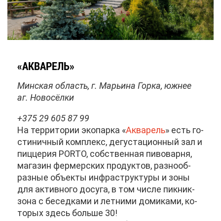
«АК­ВА­РЕЛЬ»
Мин­ская об­ласть, г. Ма­рьи­на Гор­ка, юж­нее
аг. Но­во­сёл­ки
+375 29 605 87 99
На тер­ри­то­рии эко­пар­ка «
Ак­ва­рель
» есть го­
сти­нич­ный ком­плекс, де­гу­ста­ци­он­ный зал и
пиц­це­рия PORTO, соб­ствен­ная пи­во­вар­ня,
ма­га­зин фер­мер­ских про­дук­тов, раз­но­об­
раз­ные объ­ек­ты ин­фра­струк­ту­ры и зо­ны
для ак­тив­но­го до­су­га, в том чис­ле пик­ник-
зо­на с бе­сед­ка­ми и лет­ни­ми до­ми­ка­ми, ко­
то­рых здесь боль­ше 30!