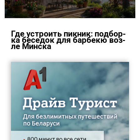
Где устро­ить пик­ник: под­бор­
ка бе­се­док для бар­бекю воз­
ле Мин­ска