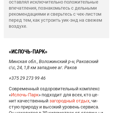
остав­лял ис­клю­чи­тель­но по­ло­жи­тель­ные
впе­чат­ле­ния, по­зна­комь­тесь с дель­ны­ми
ре­ко­мен­да­ци­я­ми и сверь­тесь с чек-ли­стом
пе­ред тем, как устро­ить уик-энд на све­жем
воз­ду­хе.
«ИС­ЛОЧЬ-ПАРК»
Мин­ская обл., Во­ло­жин­ский р-н, Ра­ков­ский
с\с, 24, 1,8 км за­пад­нее аг. Ра­ков
+375 29 273 99 46
Со­вре­мен­ный оздо­ро­ви­тель­ный ком­плекс
«
Ис­лочь-Парк
» под­хо­дит для всех, кто це­
нит ка­че­ствен­ный
за­го­род­ный от­дых
, чи­
стую при­ро­ду и вы­со­кий уро­вень сер­ви­са.
Он на­хо­дит­ся в 30 ки­ло­мет­рах от сто­ли­цы и