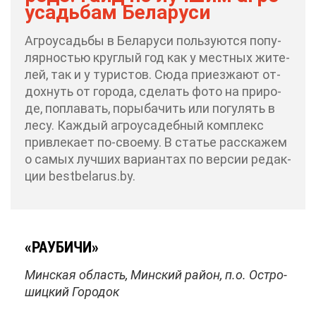
усадь­бам Бе­ла­ру­си
Аг­ро­усадь­бы в Бе­ла­ру­си поль­зу­ют­ся по­пу­
ляр­но­стью круг­лый год как у мест­ных жи­те­
лей, так и у ту­ри­стов. Сю­да при­ез­жа­ют от­
дох­нуть от го­ро­да, сде­лать фо­то на при­ро­
де, по­пла­вать, по­ры­ба­чить или по­гу­лять в
ле­су. Каж­дый аг­ро­уса­деб­ный ком­плекс
при­вле­ка­ет по‑сво­е­му. В ста­тье рас­ска­жем
о са­мых луч­ших ва­ри­ан­тах по вер­сии ре­дак­
ции bestbelarus.by.
«РАУ­БИ­ЧИ»
Мин­ская об­ласть, Мин­ский рай­он, п.о. Остро­
шиц­кий Го­ро­док