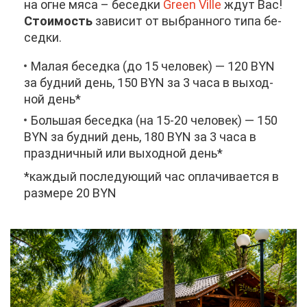
на огне мя­са – бе­сед­ки
Green Ville
ждут Вас!
Сто­и­мость
за­ви­сит от вы­бран­но­го ти­па бе­
сед­ки.
Ма­лая бе­сед­ка (до 15 че­ло­век) — 120 BYN
за буд­ний день, 150 BYN за 3 ча­са в вы­ход­
ной день*
Боль­шая бе­сед­ка (на 15-20 че­ло­век) — 150
BYN за буд­ний день, 180 BYN за 3 ча­са в
празд­нич­ный или вы­ход­ной день*
*каж­дый по­сле­ду­ю­щий час опла­чи­ва­ет­ся в
раз­ме­ре 20 BYN