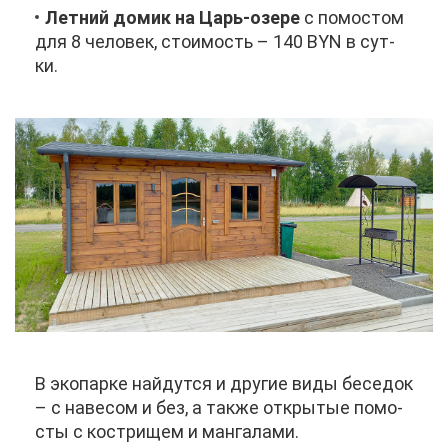
Лет­ний до­мик на Царь-озе­ре
с по­мо­стом
для 8 че­ло­век, сто­и­мость – 140 BYN в сут­
ки.
В эко­пар­ке най­дут­ся и дру­гие ви­ды бе­се­док
– с на­ве­сом и без, а та­к­же от­кры­тые по­мо­
сты с кост­ри­щем и ман­га­ла­ми.