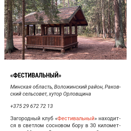
«ФЕ­СТИ­ВАЛЬ­НЫЙ»
Мин­ская об­ласть, Во­ло­жин­ский рай­он, Ра­ков­
ский сель­со­вет, ху­тор Ор­лов­щи­на
+375 29 672 72 13
За­го­род­ный клуб «
Фе­сти­валь­ный
» на­хо­дит­
ся в свет­лом сос­но­вом бо­ру в 30 ки­ло­мет­