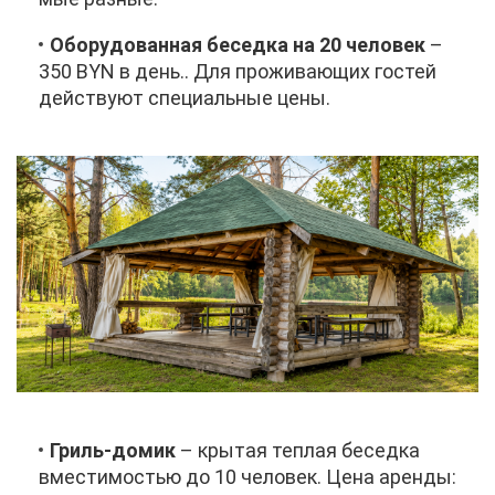
Обо­ру­до­ван­ная бе­сед­ка на 20 че­ло­век
–
350 BYN в день.. Для про­жи­ва­ю­щих го­стей
дей­ству­ют спе­ци­аль­ные це­ны.
Гриль-до­мик
– кры­тая теп­лая бе­сед­ка
вме­сти­мо­стью до 10 че­ло­век. Це­на арен­ды: