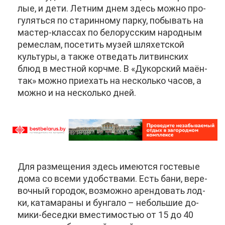
лые, и де­ти. Лет­ним днем здесь мож­но про­
гу­лять­ся по ста­рин­но­му пар­ку, по­бы­вать на
ма­стер-клас­сах по бе­ло­рус­ским на­род­ным
ре­мес­лам, по­се­тить му­зей шля­хет­ской
куль­ту­ры, а та­к­же от­ве­дать лит­вин­ских
блюд в мест­ной корч­ме. В «Ду­кор­ский ма­ён­
так» мож­но при­е­хать на несколь­ко ча­сов, а
мож­но и на несколь­ко дней.
Для раз­ме­ще­ния здесь име­ют­ся го­сте­вые
до­ма со все­ми удоб­ства­ми. Есть ба­ни, ве­ре­
воч­ный го­ро­док, воз­мож­но арен­до­вать лод­
ки, ка­та­ма­ра­ны и бун­га­ло – неболь­шие до­
ми­ки-бе­сед­ки вме­сти­мо­стью от 15 до 40