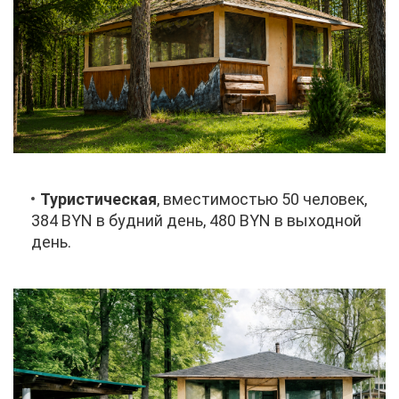
Ту­ри­сти­че­ская
, вме­сти­мо­стью 50 че­ло­век,
384 BYN в буд­ний день, 480 BYN в вы­ход­ной
день.