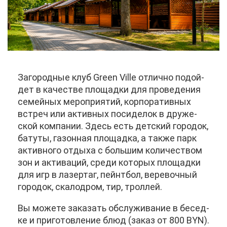
За­го­род­ные клуб Green Ville от­лич­но по­дой­
дет в ка­че­стве пло­щад­ки для про­ве­де­ния
се­мей­ных ме­ро­при­я­тий, кор­по­ра­тив­ных
встреч или ак­тив­ных по­си­де­лок в дру­же­
ской ком­па­нии. Здесь есть дет­ский го­ро­док,
ба­ту­ты, га­зон­ная пло­щад­ка, а та­к­же парк
ак­тив­но­го от­ды­ха с боль­шим ко­ли­че­ством
зон и ак­ти­ва­ций, сре­ди ко­то­рых пло­щад­ки
для игр в ла­зер­таг, пейнт­бол, ве­ре­воч­ный
го­ро­док, ска­ло­дром, тир, трол­лей.
Вы мо­же­те за­ка­зать об­слу­жи­ва­ние в бе­сед­
ке и при­го­тов­ле­ние блюд (за­каз от 800 BYN).