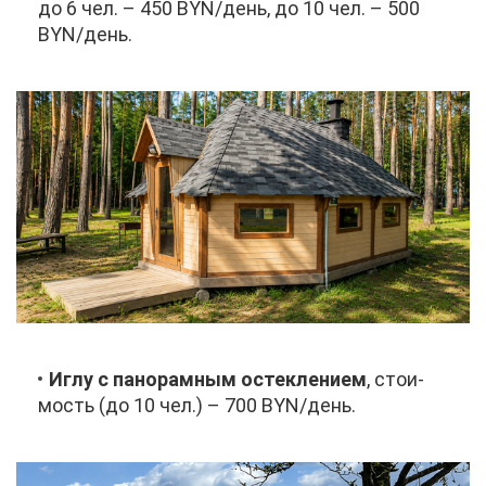
до 6 чел. – 450 BYN/день, до 10 чел. – 500
BYN/день.
Иг­лу с па­но­рам­ным остек­ле­ни­ем
, сто­и­
мость (до 10 чел.) – 700 BYN/день.