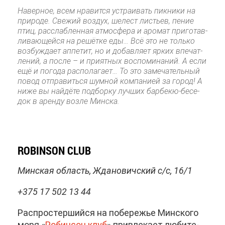
На­вер­ное, всем нра­вит­ся устра­и­вать пик­ни­ки на
при­ро­де. Све­жий воз­дух, ше­лест ли­стьев, пе­ние
птиц, рас­слаб­лен­ная ат­мо­сфе­ра и аро­мат при­го­тав­
ли­ва­ю­щей­ся на ре­шёт­ке еды… Всё это не толь­ко
воз­буж­да­ет ап­пе­тит, но и до­бав­ля­ет яр­ких впе­чат­
ле­ний, а по­сле – и при­ят­ных вос­по­ми­на­ний. А ес­ли
ещё и по­го­да рас­по­ла­га­ет… То это за­ме­ча­тель­ный
по­вод от­пра­вить­ся шум­ной ком­па­ни­ей за го­род! А
ни­же вы най­дё­те под­бор­ку луч­ших бар­бекю-бе­се­
док в арен­ду воз­ле Мин­ска.
ROBINSON CLUB
Мин­ская об­ласть, Жда­но­вич­ский с/с, 16/1
+375 17 502 13 44
Рас­про­стер­ший­ся на по­бе­ре­жье Мин­ско­го
мо­ря «
Ро­бин­сон клуб
» при­вле­ка­ет лю­би­те­