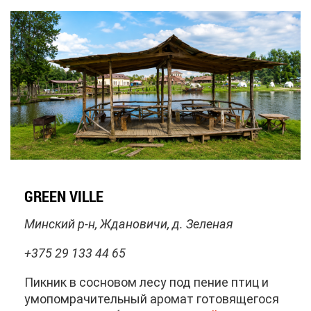
GREEN VILLE
Мин­ский р-н, Жда­но­ви­чи, д. Зе­ле­ная
+375 29 133 44 65
Пик­ник в сос­но­вом ле­су под пе­ние птиц и
умо­по­мра­чи­тель­ный аро­мат го­то­вя­ще­го­ся