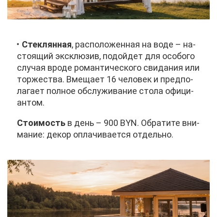
Стек­лян­ная
, рас­по­ло­жен­ная на во­де – на­
сто­я­щий экс­клю­зив, по­дой­дет для осо­бо­го
слу­чая вро­де ро­ман­ти­че­ско­го сви­да­ния или
тор­же­ства. Вме­ща­ет 16 че­ло­век и пред­по­
ла­га­ет пол­ное об­слу­жи­ва­ние сто­ла офи­ци­
ан­том.
Сто­и­мость
в день – 900 BYN. Об­ра­ти­те вни­
ма­ние: де­кор опла­чи­ва­ет­ся от­дель­но.