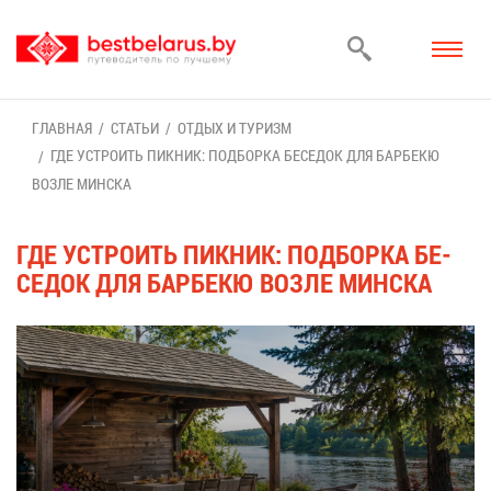
ГЛАВ­НАЯ
СТА­ТЬИ
ОТ­ДЫХ И ТУ­РИЗМ
ГДЕ УСТРО­ИТЬ ПИК­НИК: ПОД­БОР­КА БЕ­СЕ­ДОК ДЛЯ БАР­БЕКЮ
ВОЗ­ЛЕ МИН­СКА
ГДЕ УСТРО­ИТЬ ПИК­НИК: ПОД­БОР­КА БЕ­
СЕ­ДОК ДЛЯ БАР­БЕКЮ ВОЗ­ЛЕ МИН­СКА