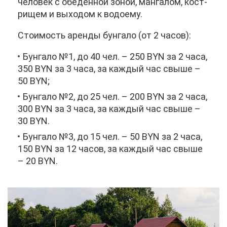
че­ло­век с обе­ден­ной зо­ной, ман­га­лом, кост­
ри­щем и вы­хо­дом к во­до­е­му.
Сто­и­мость арен­ды бун­га­ло (от 2 ча­сов):
Бун­га­ло №1, до 40 чел. – 250 BYN за 2 ча­са,
350 BYN за 3 ча­са, за каж­дый час свы­ше –
50 BYN;
Бун­га­ло №2, до 25 чел. – 200 BYN за 2 ча­са,
300 BYN за 3 ча­са, за каж­дый час свы­ше –
30 BYN.
Бун­га­ло №3, до 15 чел. – 50 BYN за 2 ча­са,
150 BYN за 12 ча­сов, за каж­дый час свы­ше
– 20 BYN.