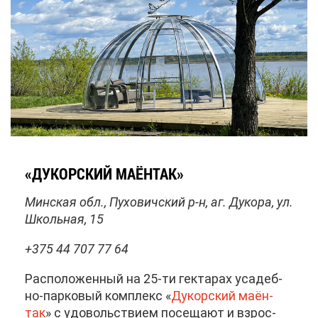
«ДУ­КОР­СКИЙ МА­ЁН­ТАК»
Мин­ская обл., Пу­хо­вич­ский р-н, аг. Ду­ко­ра, ул.
Школь­ная, 15
+375 44 707 77 64
Рас­по­ло­жен­ный на 25-ти гек­та­рах уса­деб­
но-пар­ко­вый ком­плекс «
Ду­кор­ский ма­ён­
та
к
» с удо­воль­стви­ем по­се­ща­ют и взрос­