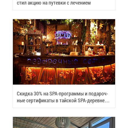
стил ак­цию на пу­тев­ки с ле­че­ни­ем
Скид­ка 30% на SPA-про­грам­мы и по­да­роч­
ные сер­ти­фи­ка­ты в тай­ской SPA-де­ревне
Samui