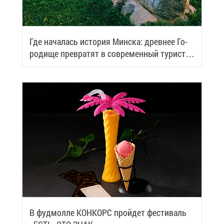
Где на­ча­лась ис­то­рия Мин­ска: древ­нее Го­
ро­ди­ще пре­вра­тят в со­вре­мен­ный ту­ри­сти­
че­ский центр
В фуд­мол­ле КОН­КОРС прой­дет фе­сти­валь