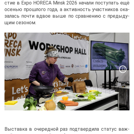
стие в Expo HORECA Minsk 2026 на­ча­ли по­сту­пать ещё
осе­нью про­шло­го го­да, а ак­тив­ность участ­ни­ков ока­
за­лась по­чти вдвое вы­ше по срав­не­нию с преды­ду­
щим се­зо­ном.
Вы­став­ка в оче­ред­ной раз под­твер­ди­ла ста­тус важ­