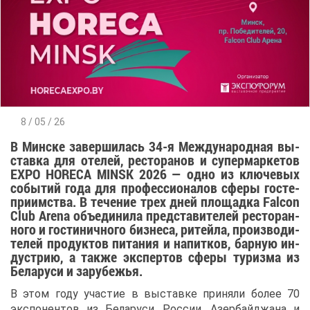
8 / 05 / 26
В Мин­ске за­вер­ши­лась 34-я Меж­ду­на­род­ная вы­
став­ка для оте­лей, ре­сто­ра­нов и су­пер­мар­ке­тов
EXPO HORECA MINSK 2026 — од­но из клю­че­вых
со­бы­тий го­да для про­фес­си­о­на­лов сфе­ры го­сте­
при­им­ства. В те­че­ние трех дней пло­щад­ка Falcon
Club Arena объ­еди­ни­ла пред­ста­ви­те­лей ре­сто­ран­
но­го и го­сти­нич­но­го биз­не­са, ри­тей­ла, про­из­во­ди­
те­лей про­дук­тов пи­та­ния и на­пит­ков, бар­ную ин­
ду­стрию, а та­к­же экс­пер­тов сфе­ры ту­риз­ма из
Бе­ла­ру­си и за­ру­бе­жья.
В этом го­ду уча­стие в вы­став­ке при­ня­ли бо­лее 70
экс­по­нен­тов из Бе­ла­ру­си, Рос­сии, Азер­бай­джа­на и