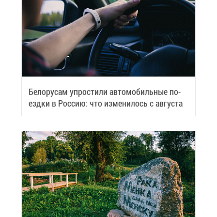
Бе­ло­ру­сам упро­сти­ли ав­то­мо­биль­ные по­
езд­ки в Рос­сию: что из­ме­ни­лось с ав­гу­ста