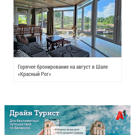
Го­ря­чее бро­ни­ро­ва­ние на ав­густ в Ша­ле
«Крас­ный Рог»