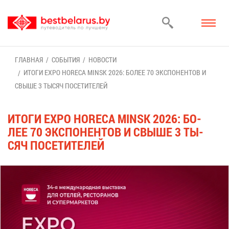
ГЛАВ­НАЯ
СО­БЫ­ТИЯ
НО­ВО­СТИ
ИТО­ГИ EXPO HORECA MINSK 2026: БО­ЛЕЕ 70 ЭКС­ПО­НЕН­ТОВ И
СВЫ­ШЕ 3 ТЫ­СЯЧ ПО­СЕ­ТИ­ТЕ­ЛЕЙ
ИТО­ГИ EXPO HORECA MINSK 2026: БО­
ЛЕЕ 70 ЭКС­ПО­НЕН­ТОВ И СВЫ­ШЕ 3 ТЫ­
СЯЧ ПО­СЕ­ТИ­ТЕ­ЛЕЙ