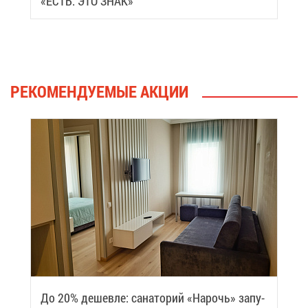
«ЕСТЬ. ЭТО ЗНАК»
РЕ­КО­МЕН­ДУ­Е­МЫЕ АК­ЦИИ
До 20% де­шев­ле: са­на­то­рий «На­рочь» за­пу­