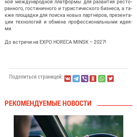
ной меж­ду­на­род­ной плат­фор­мы для раз­ви­тия ре­сто­
ран­но­го, го­сти­нич­но­го и ту­ри­сти­че­ско­го биз­не­са, а та­
к­же пло­щад­ки для по­ис­ка но­вых парт­нё­ров, пре­зен­та­
ции тех­но­ло­гий и об­ме­на про­фес­си­о­наль­ны­ми иде­я­
ми.
До встре­чи на EXPO HORECA MINSK – 2027!
По­де­лить­ся стра­ни­цей:
РЕ­КО­МЕН­ДУ­Е­МЫЕ НО­ВО­СТИ