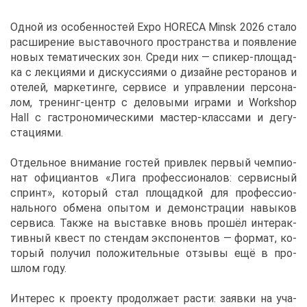
Од­ной из осо­бен­но­стей Expo HORECA Minsk 2026 ста­ло
рас­ши­ре­ние вы­ста­воч­но­го про­стран­ства и по­яв­ле­ние
но­вых те­ма­ти­че­ских зон. Сре­ди них — спи­кер-пло­щад­
ка с лек­ци­я­ми и дис­кус­си­я­ми о ди­зайне ре­сто­ра­нов и
оте­лей, мар­ке­тин­ге, сер­ви­се и управ­ле­нии пер­со­на­
лом, тре­нинг-центр с де­ло­вы­ми иг­ра­ми и Workshop
Hall с га­стро­но­ми­че­ски­ми ма­стер-клас­са­ми и де­гу­
ста­ци­я­ми.
От­дель­ное вни­ма­ние го­стей при­влек пер­вый чем­пи­о­
нат офи­ци­ан­тов «Ли­га про­фес­си­о­на­лов: сер­вис­ный
спринт», ко­то­рый стал пло­щад­кой для про­фес­си­о­
наль­но­го об­ме­на опы­том и де­мон­стра­ции на­вы­ков
сер­ви­са. Та­к­же на вы­став­ке вновь про­шёл ин­тер­ак­
тив­ный квест по стен­дам экс­по­нен­тов — фор­мат, ко­
то­рый по­лу­чил по­ло­жи­тель­ные от­зы­вы ещё в про­
шлом го­ду.
Ин­те­рес к про­ек­ту про­дол­жа­ет рас­ти: за­яв­ки на уча­