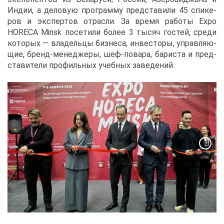
Ин­дии, а де­ло­вую про­грам­му пред­ста­ви­ли 45 спи­ке­
ров и экс­пер­тов от­рас­ли. За вре­мя ра­бо­ты Expo
HORECA Minsk по­се­ти­ли бо­лее 3 ты­сяч го­стей, сре­ди
ко­то­рых — вла­дель­цы биз­не­са, ин­ве­сто­ры, управ­ля­ю­
щие, бренд-ме­не­дже­ры, шеф-по­ва­ра, ба­ри­ста и пред­
ста­ви­те­ли про­филь­ных учеб­ных за­ве­де­ний.