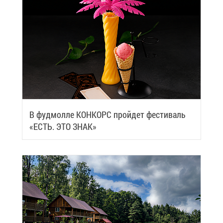
В фуд­мол­ле КОН­КОРС прой­дет фе­сти­валь
«ЕСТЬ. ЭТО ЗНАК»