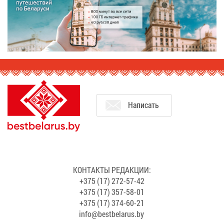
На­пи­сать
КОН­ТАК­ТЫ РЕ­ДАК­ЦИИ:
+375 (17) 272-57-42
+375 (17) 357-58-01
+375 (17) 374-60-21
info@​bes​tbel​arus.​by