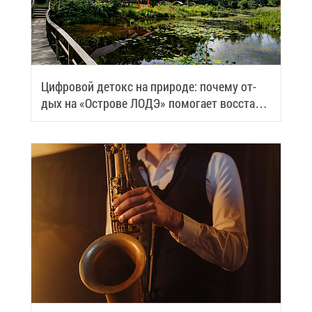
Циф­ро­вой де­токс на при­ро­де: по­че­му от­
дых на «Ост­ро­ве ЛОДЭ» по­мо­га­ет вос­ста­но­
вить си­лы