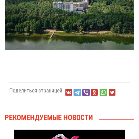
По­де­лить­ся стра­ни­цей:
РЕ­КО­МЕН­ДУ­Е­МЫЕ НО­ВО­СТИ