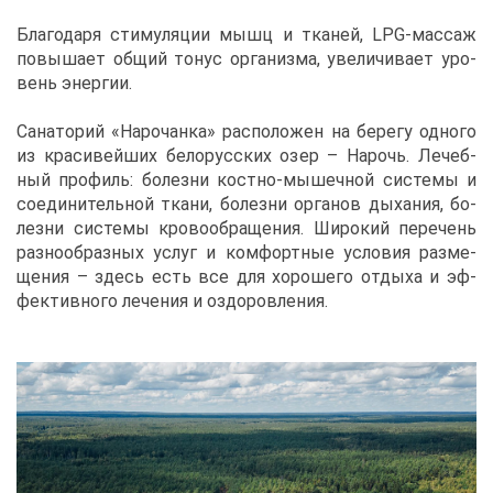
Бла­го­да­ря сти­му­ля­ции мышц и тка­ней, LPG-мас­саж
по­вы­ша­ет об­щий то­нус ор­га­низ­ма, уве­ли­чи­ва­ет уро­
вень энер­гии.
Са­на­то­рий «На­ро­чан­ка» рас­по­ло­жен на бе­ре­гу од­но­го
из кра­си­вей­ших бе­ло­рус­ских озер – На­рочь. Ле­чеб­
ный про­филь: бо­лез­ни кост­но-мы­шеч­ной си­сте­мы и
со­еди­ни­тель­ной тка­ни, бо­лез­ни ор­га­нов ды­ха­ния, бо­
лез­ни си­сте­мы кро­во­об­ра­ще­ния. Ши­ро­кий пе­ре­чень
раз­но­об­раз­ных услуг и ком­форт­ные усло­вия раз­ме­
ще­ния – здесь есть все для хо­ро­ше­го от­ды­ха и эф­
фек­тив­но­го ле­че­ния и оздо­ров­ле­ния.