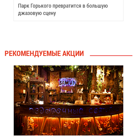
Парк Горь­ко­го пре­вра­тит­ся в боль­шую
джа­зо­вую сце­ну
РЕ­КО­МЕН­ДУ­Е­МЫЕ АК­ЦИИ