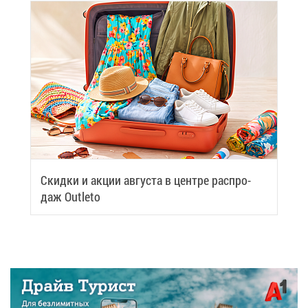
Скид­ки и ак­ции ав­гу­ста в цен­тре рас­про­
даж Outleto