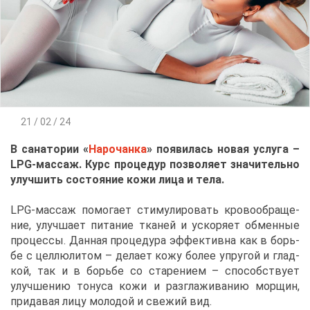
21 / 02 / 24
В са­на­то­рии «
На­ро­чан­ка
» по­яви­лась но­вая услу­га –
LPG-мас­саж. Курс про­це­дур поз­во­ля­ет зна­чи­тель­но
улуч­шить со­сто­я­ние ко­жи ли­ца и те­ла.
LPG-мас­саж по­мо­га­ет сти­му­ли­ро­вать кро­во­об­ра­ще­
ние, улуч­ша­ет пи­та­ние тка­ней и уско­ря­ет об­мен­ные
про­цес­сы. Дан­ная про­це­ду­ра эф­фек­тив­на как в борь­
бе с цел­люли­том – де­ла­ет ко­жу бо­лее упру­гой и глад­
кой, так и в борь­бе со ста­ре­ни­ем – спо­соб­ству­ет
улуч­ше­нию то­ну­са ко­жи и раз­гла­жи­ва­нию мор­щин,
при­да­вая ли­цу мо­ло­дой и све­жий вид.