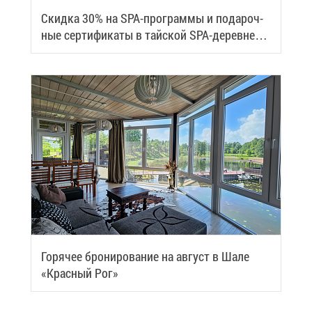
Скид­ка 30% на SPA-про­грам­мы и по­да­роч­
ные сер­ти­фи­ка­ты в тай­ской SPA-де­ревне
Samui
Го­ря­чее бро­ни­ро­ва­ние на ав­густ в Ша­ле
«Крас­ный Рог»