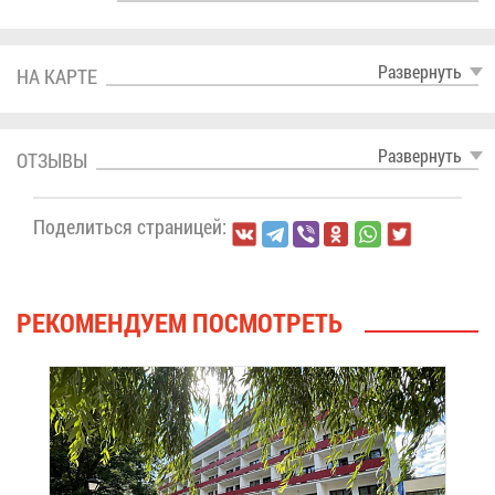
Раз­вер­нуть
НА КАР­ТЕ
Раз­вер­нуть
ОТ­ЗЫ­ВЫ
По­де­лить­ся стра­ни­цей:
РЕ­КО­МЕН­ДУ­ЕМ ПО­СМОТ­РЕТЬ