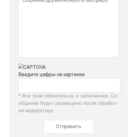
Вве­ди­те циф­ры на кар­тин­ке
* Все по­ля обя­за­тель­ны к за­пол­не­нию. Со­
об­ще­ние бу­дет раз­ме­ще­но по­сле об­ра­бот­
ки мо­де­ра­то­ра.