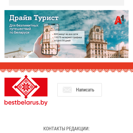
На­пи­сать
КОН­ТАК­ТЫ РЕ­ДАК­ЦИИ: