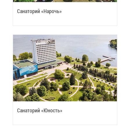
Са­на­то­рий «На­рочь»
Са­на­то­рий «Юность»