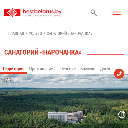
ГЛАВ­НАЯ
УСЛУ­ГИ
СА­НА­ТО­РИЙ «НА­РО­ЧАН­КА»
СА­НА­ТО­РИЙ «НА­РО­ЧАН­КА»
Тер­ри­то­рия
Про­жи­ва­ние
Ле­че­ние
Бас­сейн
До­суг
1/5