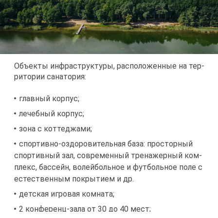
Объ­ек­ты ин­фра­струк­ту­ры, рас­по­ло­жен­ные на тер­
ри­то­рии са­на­то­рия:
глав­ный кор­пус;
ле­чеб­ный кор­пус;
зо­на с кот­те­джа­ми;
спор­тив­но-оздо­ро­ви­тель­ная ба­за: про­стор­ный
спор­тив­ный зал, со­вре­мен­ный тре­на­жер­ный ком­
плекс, бас­сейн, во­лей­боль­ное и фут­боль­ное по­ле с
есте­ствен­ным по­кры­ти­ем и др.
дет­ская иг­ро­вая ком­на­та;
2 кон­фе­ренц-за­ла от 30 до 40 мест;