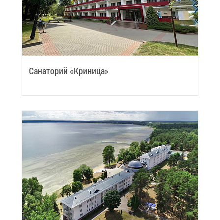
Са­на­то­рий «Кри­ни­ца»