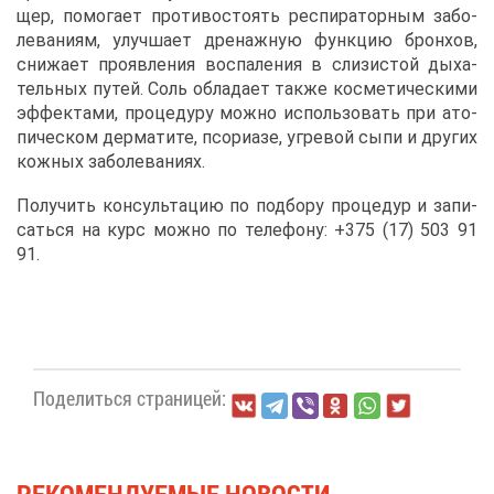
щер, по­мо­га­ет про­ти­во­сто­ять ре­спи­ра­тор­ным за­бо­
ле­ва­ни­ям, улуч­ша­ет дре­наж­ную функ­цию брон­хов,
сни­жа­ет про­яв­ле­ния вос­па­ле­ния в сли­зи­стой ды­ха­
тель­ных пу­тей. Соль об­ла­да­ет та­к­же кос­ме­ти­че­ски­ми
эф­фек­та­ми, про­це­ду­ру мож­но ис­поль­зо­вать при ато­
пи­че­ском дер­ма­ти­те, псо­ри­а­зе, уг­ре­вой сы­пи и дру­гих
кож­ных за­бо­ле­ва­ни­ях.
По­лу­чить кон­суль­та­цию по под­бо­ру про­це­дур и за­пи­
сать­ся на курс мож­но по те­ле­фо­ну: +375 (17) 503 91
91.
По­де­лить­ся стра­ни­цей: