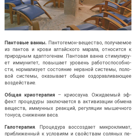
Пан­то­вые ван
ны.
Пан­то­ге­мон-ве­ще­ство, по­лу­ча­е­мое
из пан­тов и кро­ви ал­тай­ско­го ма­ра­ла, от­но­сит­ся к
при­род­ным адап­то­ге­нам. Пан­то­вая ван­на сти­му­ли­ру­
ет им­му­ни­тет, по­вы­ша­ет уро­вень ра­бо­то­спо­соб­но­
сти, нор­ма­ли­зу­ет со­сто­я­ние нерв­ной си­сте­мы, по­ло­
вой си­сте­мы, ока­зы­ва­ет об­щее оздо­рав­ли­ва­ю­щее
воз­дей­ствие.
Об­щая крио­те­ра­пия
– крио­сау­на. Ожи­да­е­мый эф­
фект про­це­ду­ры за­клю­ча­ет­ся в ак­ти­ви­за­ции об­ме­на
ве­ществ, им­мун­ных ре­ак­ций, ре­гу­ля­ции мы­шеч­но­го
то­ну­са, сни­же­нии ве­са.
Га­ло­те­ра­пия
. Про­це­ду­ра вос­со­зда­ет мик­ро­кли­мат,
при­бли­жен­ный к усло­ви­ям и свой­ствам со­ля­ных пе­