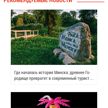
РЕ­КО­МЕН­ДУ­Е­МЫЕ НО­ВО­СТИ
Где на­ча­лась ис­то­рия Мин­ска: древ­нее Го­
ро­ди­ще пре­вра­тят в со­вре­мен­ный ту­ри­сти­
че­ский центр