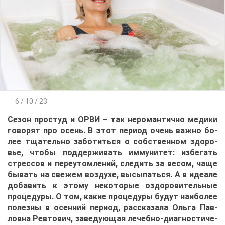
6 / 10 / 23
Се­зон про­студ и ОРВИ – так неро­ман­тич­но ме­ди­ки
го­во­рят про осень. В этот пе­ри­од очень важ­но бо­
лее тща­тель­но за­бо­тить­ся о соб­ствен­ном здо­ро­
вье, что­бы под­дер­жи­вать им­му­ни­тет: из­бе­гать
стрес­сов и пе­ре­утом­ле­ний, сле­дить за ве­сом, ча­ще
бы­вать на све­жем воз­ду­хе, вы­сы­пать­ся. А в иде­а­ле
до­ба­вить к это­му неко­то­рые оздо­ро­ви­тель­ные
про­це­ду­ры. О том, ка­кие про­це­ду­ры бу­дут наи­бо­лее
по­лез­ны в осен­ний пе­ри­од, рас­ска­за­ла Оль­га Пав­
лов­на Рев­то­вич, за­ве­ду­ю­щая ле­чеб­но-ди­а­гно­сти­че­