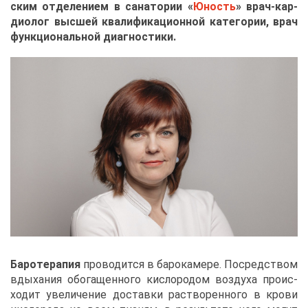
ским от­де­ле­ни­ем в са­на­то­рии «
Юность
» врач-кар­
дио­лог выс­шей ква­ли­фи­ка­ци­он­ной ка­те­го­рии, врач
функ­ци­о­наль­ной ди­а­гно­сти­ки.
Ба­ро­те­ра­пия
про­во­дит­ся в ба­ро­ка­ме­ре. По­сред­ством
вды­ха­ния обо­га­щен­но­го кис­ло­ро­дом воз­ду­ха про­ис­
хо­дит уве­ли­че­ние до­став­ки рас­тво­рен­но­го в кро­ви