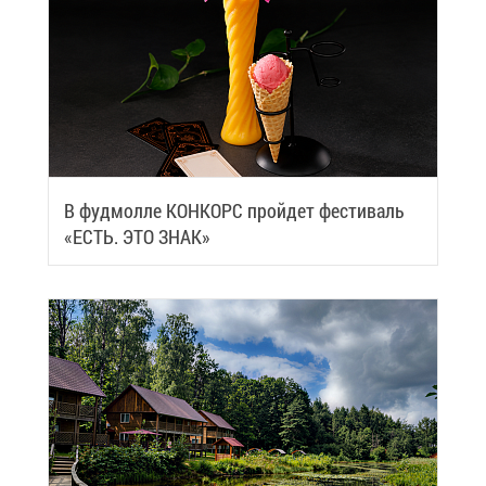
В фуд­мол­ле КОН­КОРС прой­дет фе­сти­валь
«ЕСТЬ. ЭТО ЗНАК»