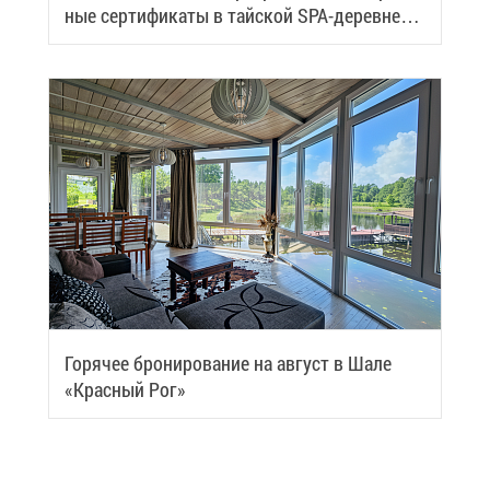
ные сер­ти­фи­ка­ты в тай­ской SPA-де­ревне
Samui
Го­ря­чее бро­ни­ро­ва­ние на ав­густ в Ша­ле
«Крас­ный Рог»