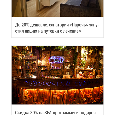
До 20% де­шев­ле: са­на­то­рий «На­рочь» за­пу­
стил ак­цию на пу­тев­ки с ле­че­ни­ем
Скид­ка 30% на SPA-про­грам­мы и по­да­роч­