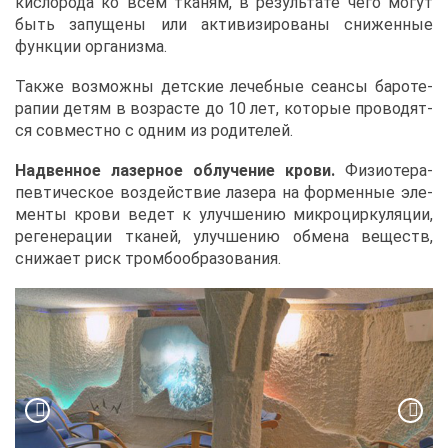
кис­ло­ро­да ко всем тка­ням, в ре­зуль­та­те че­го мо­гут
быть за­пу­ще­ны или ак­ти­ви­зи­ро­ва­ны сни­жен­ные
функ­ции ор­га­низ­ма.
Та­к­же воз­мож­ны дет­ские ле­чеб­ные се­ан­сы ба­ро­те­
ра­пии де­тям в воз­расте до 10 лет, ко­то­рые про­во­дят­
ся сов­мест­но с од­ним из ро­ди­те­лей.
Над­вен­ное ла­зер­ное об­лу­че­ние кро­ви.
Фи­зио­те­ра­
пев­ти­че­ское воз­дей­ствие ла­зе­ра на фор­мен­ные эле­
мен­ты кро­ви ве­дет к улуч­ше­нию мик­ро­цир­ку­ля­ции,
ре­ге­не­ра­ции тка­ней, улуч­ше­нию об­ме­на ве­ществ,
сни­жа­ет риск тром­бо­об­ра­зо­ва­ния.