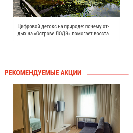
Циф­ро­вой де­токс на при­ро­де: по­че­му от­
дых на «Ост­ро­ве ЛОДЭ» по­мо­га­ет вос­ста­но­
вить си­лы
РЕ­КО­МЕН­ДУ­Е­МЫЕ АК­ЦИИ