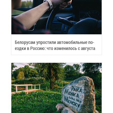
Бе­ло­ру­сам упро­сти­ли ав­то­мо­биль­ные по­
езд­ки в Рос­сию: что из­ме­ни­лось с ав­гу­ста