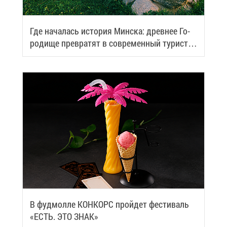
Где на­ча­лась ис­то­рия Мин­ска: древ­нее Го­
ро­ди­ще пре­вра­тят в со­вре­мен­ный ту­ри­сти­
че­ский центр
В фуд­мол­ле КОН­КОРС прой­дет фе­сти­валь
«ЕСТЬ. ЭТО ЗНАК»