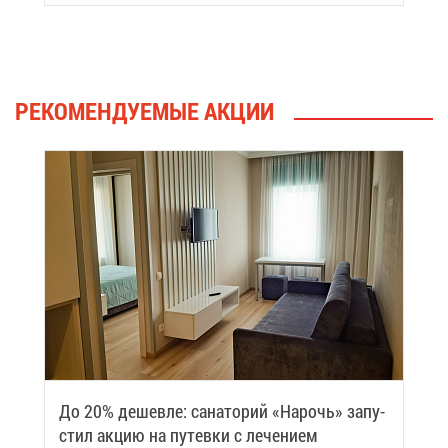
РЕ­КО­МЕН­ДУ­Е­МЫЕ АК­ЦИИ
До 20% де­шев­ле: са­на­то­рий «На­рочь» за­пу­
стил ак­цию на пу­тев­ки с ле­че­ни­ем