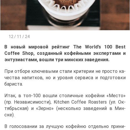
12 / 11 / 24
В но­вый ми­ро­вой рей­тинг The World’s 100 Best
Coffee Shop, со­здан­ный ко­фей­ны­ми экс­пер­та­ми и
эн­ту­зи­а­ста­ми, во­шли три мин­ских за­ве­де­ния.
При от­бо­ре клю­че­вы­ми ста­ли кри­те­рии не про­сто ка­
че­ства на­пит­ков, но и уров­ня сер­ви­са и под­го­тов­ки
ба­ри­ста.
Итак, в топ-100 во­шли сто­лич­ные ко­фей­ни «Ме­сто»
(пр. Неза­ви­си­мо­сти), Kitchen Coffee Roasters (ул. Ок­
тябрь­ская) и «Зер­но» (несколь­ко за­ве­де­ний в Мин­
ске).
В го­ло­со­ва­нии за луч­шую ко­фей­ню от­дель­но при­ни­