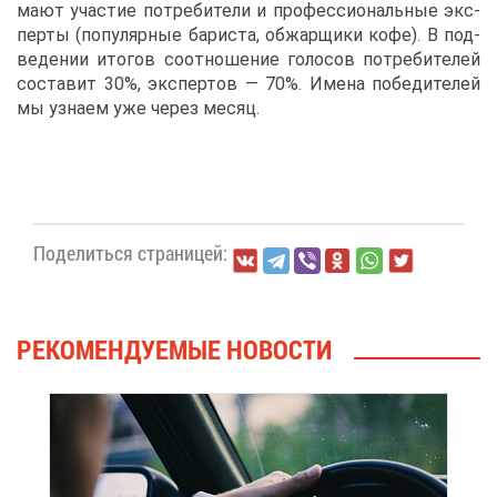
ма­ют уча­стие по­тре­би­те­ли и про­фес­си­о­наль­ные экс­
пер­ты (по­пу­ляр­ные ба­ри­ста, об­жар­щи­ки ко­фе). В под­
ве­де­нии ито­гов со­от­но­ше­ние го­ло­сов по­тре­би­те­лей
со­ста­вит 30%, экс­пер­тов — 70%. Име­на по­бе­ди­те­лей
мы узна­ем уже че­рез ме­сяц.
По­де­лить­ся стра­ни­цей:
РЕ­КО­МЕН­ДУ­Е­МЫЕ НО­ВО­СТИ