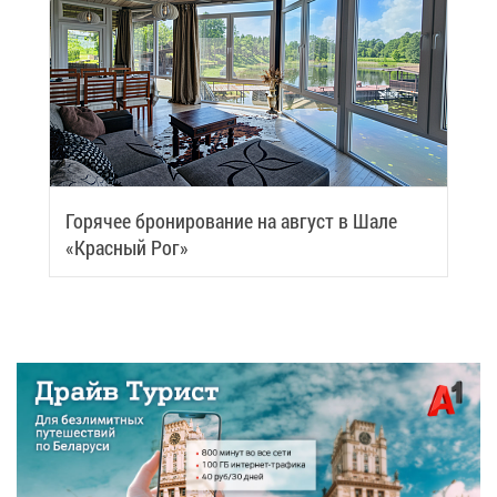
Го­ря­чее бро­ни­ро­ва­ние на ав­густ в Ша­ле
«Крас­ный Рог»