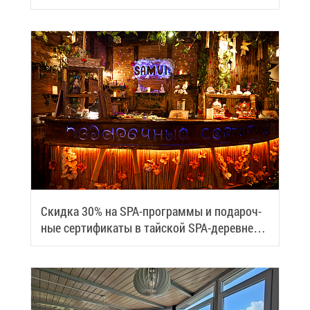
Скид­ка 30% на SPA-про­грам­мы и по­да­роч­
ные сер­ти­фи­ка­ты в тай­ской SPA-де­ревне
Samui