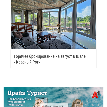
Го­ря­чее бро­ни­ро­ва­ние на ав­густ в Ша­ле
«Крас­ный Рог»