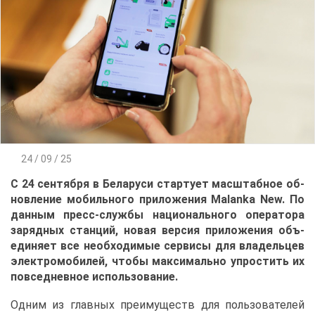
24 / 09 / 25
С 24 сен­тяб­ря в Бе­ла­ру­си стар­ту­ет мас­штаб­ное об­
нов­ле­ние мо­биль­но­го при­ло­же­ния Malanka New. По
дан­ным пресс-служ­бы на­ци­о­наль­но­го опе­ра­то­ра
за­ряд­ных стан­ций, но­вая вер­сия при­ло­же­ния объ­
еди­ня­ет все необ­хо­ди­мые сер­ви­сы для вла­дель­цев
элек­тро­мо­би­лей, что­бы мак­си­маль­но упро­стить их
по­все­днев­ное ис­поль­зо­ва­ние.
Од­ним из глав­ных пре­иму­ществ для поль­зо­ва­те­лей