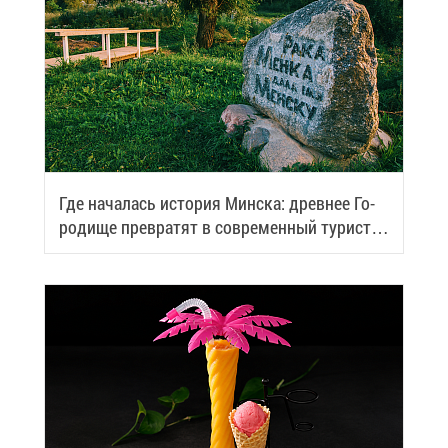
Где на­ча­лась ис­то­рия Мин­ска: древ­нее Го­
ро­ди­ще пре­вра­тят в со­вре­мен­ный ту­ри­сти­
че­ский центр