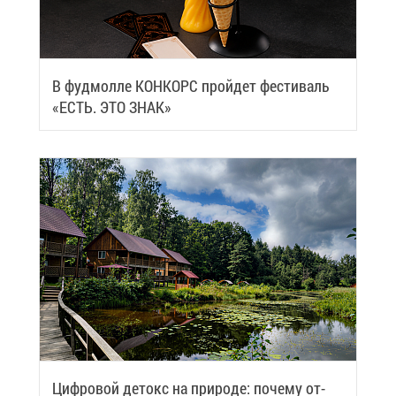
В фуд­мол­ле КОН­КОРС прой­дет фе­сти­валь
«ЕСТЬ. ЭТО ЗНАК»
Циф­ро­вой де­токс на при­ро­де: по­че­му от­