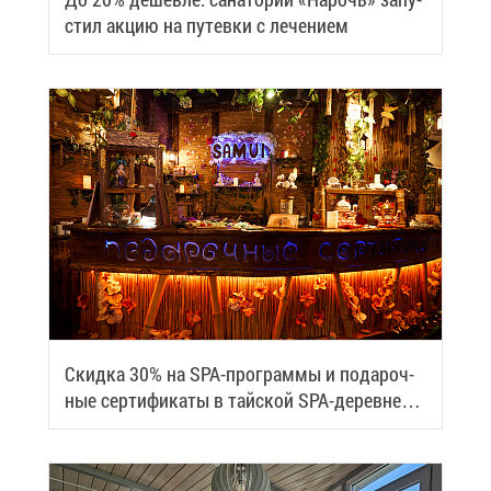
стил ак­цию на пу­тев­ки с ле­че­ни­ем
Скид­ка 30% на SPA-про­грам­мы и по­да­роч­
ные сер­ти­фи­ка­ты в тай­ской SPA-де­ревне
Samui