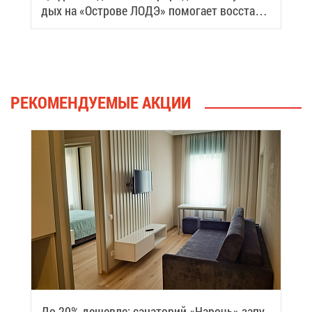
дых на «Ост­ро­ве ЛОДЭ» по­мо­га­ет вос­ста­но­
вить си­лы
РЕ­КО­МЕН­ДУ­Е­МЫЕ АК­ЦИИ
До 20% де­шев­ле: са­на­то­рий «На­рочь» за­пу­