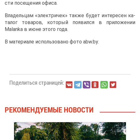
сти по­се­ще­ния офи­са.
Вла­дель­цам «элек­три­чек» та­к­же бу­дет ин­те­ре­сен ка­
та­лог то­ва­ров, ко­то­рый по­явил­ся в при­ло­же­нии
Malanka в июне это­го го­да.
В ма­те­ри­а­ле ис­поль­зо­ва­но фо­то abw.​by.
По­де­лить­ся стра­ни­цей:
РЕ­КО­МЕН­ДУ­Е­МЫЕ НО­ВО­СТИ