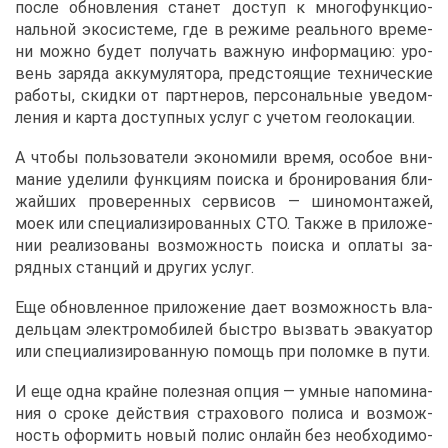
по­сле об­нов­ле­ния ста­нет до­ступ к мно­го­функ­ци­о­
наль­ной эко­си­сте­ме, где в ре­жи­ме ре­аль­но­го вре­ме­
ни мож­но бу­дет по­лу­чать важ­ную ин­фор­ма­цию: уро­
вень за­ря­да ак­ку­му­ля­то­ра, пред­сто­я­щие тех­ни­че­ские
ра­бо­ты, скид­ки от парт­не­ров, пер­со­наль­ные уве­дом­
ле­ния и кар­та до­ступ­ных услуг с уче­том гео­ло­ка­ции.
А что­бы поль­зо­ва­те­ли эко­но­ми­ли вре­мя, осо­бое вни­
ма­ние уде­ли­ли функ­ци­ям по­ис­ка и бро­ни­ро­ва­ния бли­
жай­ших про­ве­рен­ных сер­ви­сов — ши­но­мон­та­жей,
мо­ек или спе­ци­а­ли­зи­ро­ван­ных СТО. Та­к­же в при­ло­же­
нии ре­а­ли­зо­ва­ны воз­мож­ность по­ис­ка и опла­ты за­
ряд­ных стан­ций и дру­гих услуг.
Еще об­нов­лен­ное при­ло­же­ние да­ет воз­мож­ность вла­
дель­цам элек­тро­мо­би­лей быст­ро вы­звать эва­ку­а­тор
или спе­ци­а­ли­зи­ро­ван­ную по­мощь при по­лом­ке в пу­ти.
И еще од­на крайне по­лез­ная оп­ция — ум­ные на­по­ми­на­
ния о сро­ке дей­ствия стра­хо­во­го по­ли­са и воз­мож­
ность офор­мить но­вый по­лис он­лайн без необ­хо­ди­мо­