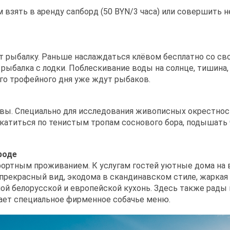
 взять в аренду сапборд (50 BYN/3 часа) или совершить н
ят рыбалку. Раньше наслаждаться клёвом бесплатно со с
 рыбалка с лодки. Поблескивание воды на солнце, тишина
ого трофейного дня уже ждут рыбаков.
авы. Специально для исследования живописных окрестнос
рокатиться по тенистым тропам соснового бора, подышать
роде
ортным проживанием. К услугам гостей уютные дома на 
прекрасный вид, экодома в скандинавском стиле, жаркая 
й белорусской и европейской кухонь. Здесь также рады
агает специальное фирменное собачье меню.