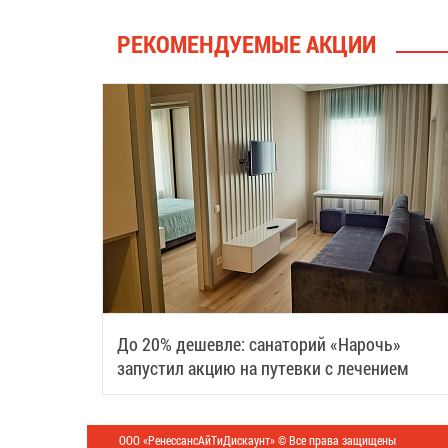
РЕКОМЕНДУЕМЫЕ АКЦИИ
До 20% дешевле: санаторий «Нарочь»
запустил акцию на путевки с лечением
ООО «РенессансАйТиДискаунт» © Все права защищены