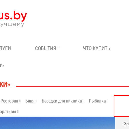
Эксперт по отдыху в Бе
СЛУГИ
СОБЫТИЯ
ЧТО КУПИТЬ
И»
КИ»
Ресторан
Баня
Беседки для пикника
Рыбалка
оративы
За