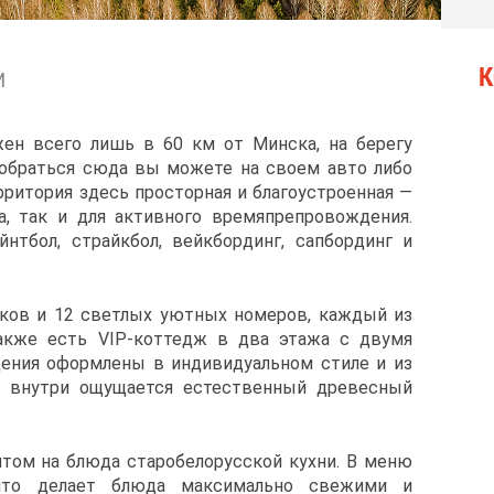
К
И
ен всего лишь в 60 км от Минска, на берегу
обраться сюда вы можете на своем авто либо
рритория здесь просторная и благоустроенная —
а, так и для активного времяпрепровождения.
нтбол, страйкбол, вейкбординг, сапбординг и
ков и 12 светлых уютных номеров, каждый из
акже есть VIP-коттедж в два этажа с двумя
ения оформлены в индивидуальном стиле и из
му внутри ощущается естественный древесный
нтом на блюда старобелорусской кухни. В меню
 что делает блюда максимально свежими и