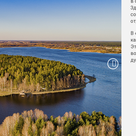
в 
Зд
со
от
В 
ка
Эт
во
ду