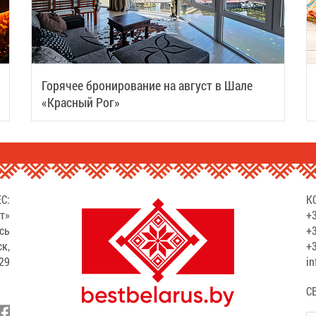
Горячее бронирование на август в Шале
«Красный Рог»
С:
К
т»
+3
сь
+3
ск,
+3
529
in
С