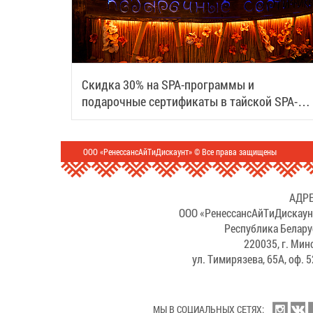
Скидка 30% на SPA-программы и
подарочные сертификаты в тайской SPA-
деревне Samui
ООО «РенессансАйТиДискаунт» © Все права защищены
АДРЕ
ООО «РенессансАйТиДискаун
Республика Белару
220035, г. Мин
ул. Тимирязева, 65А, оф. 
МЫ В СОЦИАЛЬНЫХ СЕТЯХ: