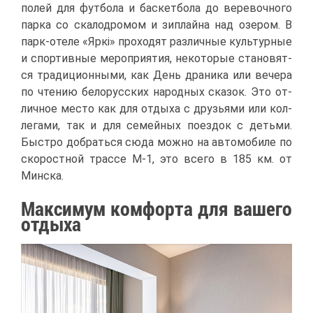
по­лей для фут­бо­ла и бас­кет­бо­ла до ве­ре­воч­но­го
пар­ка со ска­ло­дро­мом и зи­плай­на над озе­ром. В
парк-оте­ле «Яркі» про­хо­дят раз­лич­ные куль­тур­ные
и спор­тив­ные ме­ро­при­я­тия, неко­то­рые ста­но­вят­
ся тра­ди­ци­он­ны­ми, как День дра­ни­ка или ве­че­ра
по чте­нию бе­ло­рус­ских на­род­ных ска­зок. Это от­
лич­ное ме­сто как для от­ды­ха с дру­зья­ми или кол­
ле­га­ми, так и для се­мей­ных по­ез­док с детьми.
Быст­ро до­брать­ся сю­да мож­но на ав­то­мо­би­ле по
ско­рост­ной трас­се М-1, это все­го в 185 км. от
Мин­ска.
Мак­си­мум ком­фор­та для ва­ше­го
от­ды­ха