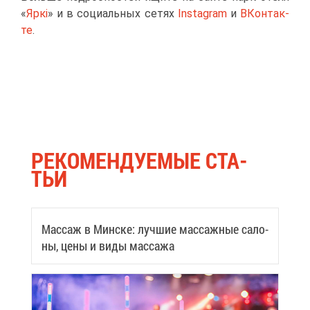
«
Яркі
» и в со­ци­аль­ных се­тях
Instagram
и
ВКон­так­
те
.
РЕ­КО­МЕН­ДУ­Е­МЫЕ СТА­
ТЬИ
Мас­саж в Мин­ске: луч­шие мас­саж­ные са­ло­
ны, це­ны и ви­ды мас­са­жа