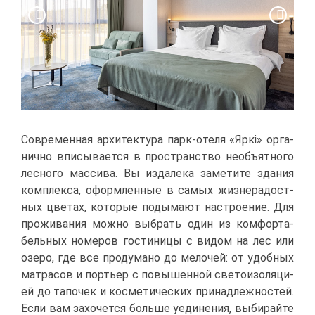
Со­вре­мен­ная ар­хи­тек­ту­ра парк-оте­ля «Яр­кi» ор­га­
нич­но впи­сы­ва­ет­ся в про­стран­ство необъ­ят­но­го
лес­но­го мас­си­ва. Вы из­да­ле­ка за­ме­ти­те зда­ния
ком­плек­са, оформ­лен­ные в са­мых жиз­не­ра­дост­
ных цве­тах, ко­то­рые поды­ма­ют на­стро­е­ние. Для
про­жи­ва­ния мож­но вы­брать один из ком­фор­та­
бель­ных но­ме­ров го­сти­ни­цы с ви­дом на лес или
озе­ро, где все про­ду­ма­но до ме­ло­чей: от удоб­ных
мат­ра­сов и пор­тьер с по­вы­шен­ной све­то­изо­ля­ци­
ей до та­по­чек и кос­ме­ти­че­ских при­над­леж­но­стей.
Ес­ли вам за­хо­чет­ся боль­ше уеди­не­ния, вы­би­рай­те