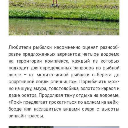
Лю­би­те­ли ры­бал­ки несо­мнен­но оце­нят раз­но­об­
ра­зие пред­ло­жен­ных ва­ри­ан­тов: че­ты­ре во­до­е­ма
на тер­ри­то­рии ком­плек­са, каж­дый из ко­то­рых
под­хо­дит для опре­де­лен­ных за­про­сов по рыб­ной
лов­ле – от ме­ди­та­тив­ной ры­бал­ки с бе­ре­га до
спор­тив­ной лов­ли спин­нин­гом. По­ры­ба­чить мож­
но на щу­ку, аму­ра, тол­сто­ло­би­ка, зо­ло­то­го ка­ра­ся и
да­же осет­ра. Про­дол­жая те­му от­ды­ха на во­до­е­ме,
«Яркі» пред­ла­га­ет про­ка­тить­ся по вол­нам на вейк­
бор­де или на­сла­дить­ся ви­да­ми озе­ра с вы­со­ты
зи­плайн трас­сы.