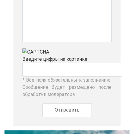
Вве­ди­те циф­ры на кар­тин­ке
* Все по­ля обя­за­тель­ны к за­пол­не­нию.
Со­об­ще­ние бу­дет раз­ме­ще­но по­сле
об­ра­бот­ки мо­де­ра­то­ра.