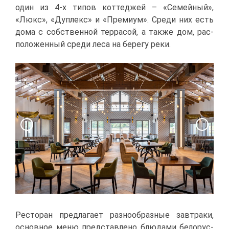
один из 4-х ти­пов кот­те­джей – «Се­мей­ный»,
«Люкс», «Дуп­лекс» и «Пре­ми­ум». Сре­ди них есть
до­ма с соб­ствен­ной тер­ра­сой, а та­к­же дом, рас­
по­ло­жен­ный сре­ди ле­са на бе­ре­гу ре­ки.
Ре­сто­ран пред­ла­га­ет раз­но­об­раз­ные зав­тра­ки,
ос­нов­ное ме­ню пред­став­ле­но блю­да­ми бе­ло­рус­