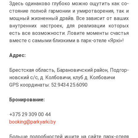
Здесь оди­на­ко­во глу­бо­ко мож­но ощу­тить как со­
сто­я­ние пол­ной гар­мо­нии и уми­ро­тво­ре­ния, так и
мощ­ный жиз­нен­ный драйв. Все за­ви­сит от ва­ших
внут­рен­них на­стро­ек, для ре­а­ли­за­ции ко­то­рых
есть все воз­мож­но­сти. Ло­ви­те мо­мен­ты сча­стья
вме­сте с са­мы­ми близ­ки­ми в парк-оте­ле «Яркі»!
Ад­рес:
Брест­ская об­ласть, Ба­ра­но­вич­ский рай­он, Под­гор­
нов­ский с/с, д. Кол­бо­ви­чи, клуб д. Кол­бо­ви­чи
GPS ко­ор­ди­на­ты: 52.9434 25.6090
Бро­ни­ро­ва­ние:
+375 29 309 00 44
booking@​par​kyar​ki.​by
Боль­ше по­дроб­но­стей ищи­те на сай­те парк-оте­ля