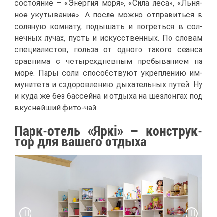
со­сто­я­ние – «Энер­гия мо­ря», «Си­ла ле­са», «Льня­
ное уку­ты­ва­ние». А по­сле мож­но от­пра­вить­ся в
со­ля­ную ком­на­ту, по­ды­шать и по­греть­ся в сол­
неч­ных лу­чах, пусть и ис­кус­ствен­ных. По сло­вам
спе­ци­а­ли­стов, поль­за от од­но­го та­ко­го се­ан­са
срав­ни­ма с че­ты­рех­днев­ным пре­бы­ва­ни­ем на
мо­ре. Па­ры со­ли спо­соб­ству­ют укреп­ле­нию им­
му­ни­те­та и оздо­ров­ле­нию ды­ха­тель­ных пу­тей. Ну
и ку­да же без бас­сей­на и от­ды­ха на шез­лон­гах под
вкус­ней­ший фи­то-чай.
Парк-отель «Яркі» – кон­струк­
тор для ва­ше­го от­ды­ха