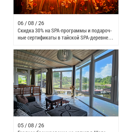
06 / 08 / 26
Скид­ка 30% на SPA-про­грам­мы и по­да­роч­
ные сер­ти­фи­ка­ты в тай­ской SPA-де­ревне
Samui
05 / 08 / 26