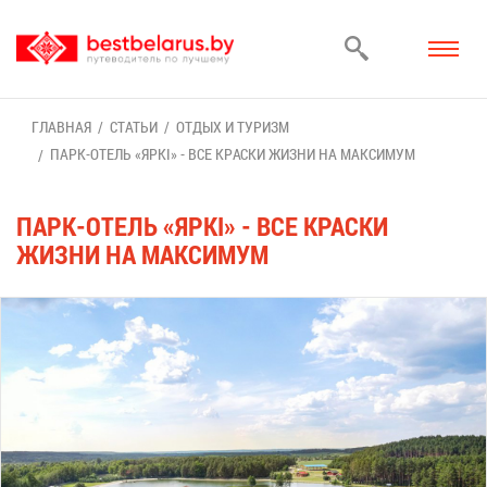
ГЛАВ­НАЯ
СТА­ТЬИ
ОТ­ДЫХ И ТУ­РИЗМ
ПАРК-ОТЕЛЬ «ЯРКІ» - ВСЕ КРАС­КИ ЖИЗ­НИ НА МАК­СИ­МУМ
ПАРК-ОТЕЛЬ «ЯРКІ» - ВСЕ КРАС­КИ
ЖИЗ­НИ НА МАК­СИ­МУМ