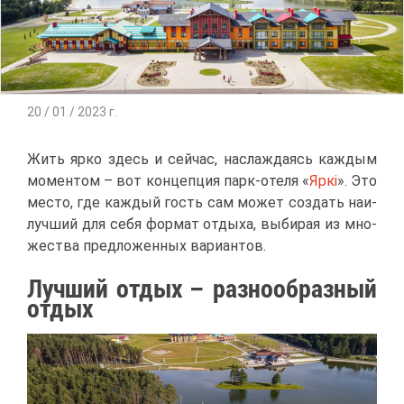
20 / 01 / 2023 г.
Жить яр­ко здесь и сей­час, на­сла­жда­ясь каж­дым
мо­мен­том – вот кон­цеп­ция парк-оте­ля «
Яркі
». Это
ме­сто, где каж­дый гость сам мо­жет со­здать наи­
луч­ший для се­бя фор­мат от­ды­ха, вы­би­рая из мно­
же­ства пред­ло­жен­ных ва­ри­ан­тов.
Луч­ший от­дых – раз­но­об­раз­ный
от­дых