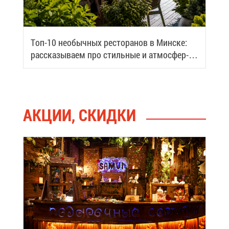
Топ-10 необыч­ных ре­сто­ра­нов в Мин­ске:
рас­ска­зы­ва­ем про стиль­ные и ат­мо­сфер­
ные ме­ста го­ро­да
АК­ЦИИ, СКИД­КИ