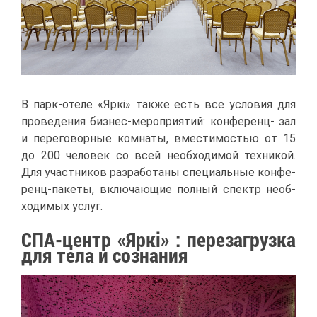
В парк-оте­ле «Яр­кi» та­к­же есть все усло­вия для
про­ве­де­ния биз­нес-ме­ро­при­я­тий: кон­фе­ренц- зал
и пе­ре­го­вор­ные ком­на­ты, вме­сти­мо­стью от 15
до 200 че­ло­век со всей необ­хо­ди­мой тех­ни­кой.
Для участ­ни­ков раз­ра­бо­та­ны спе­ци­аль­ные кон­фе­
ренц-па­ке­ты, вклю­ча­ю­щие пол­ный спектр необ­
хо­ди­мых услуг.
СПА-центр «Яркі» : пе­ре­за­груз­ка
для те­ла и со­зна­ния