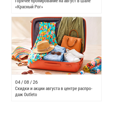
Го­ря­чее бро­ни­ро­ва­ние на ав­густ в Ша­ле
«Крас­ный Рог»
04 / 08 / 26
Скид­ки и ак­ции ав­гу­ста в цен­тре рас­про­
даж Outleto