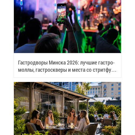
Га­стро­дво­ры Мин­ска 2026: луч­шие га­стро­
мол­лы, га­стро­скве­ры и ме­ста со стрит­фу­
дом