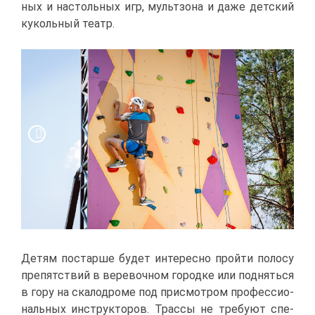
ных и на­столь­ных игр, мульт­зо­на и да­же дет­ский
ку­коль­ный те­атр.
Де­тям по­стар­ше бу­дет ин­те­рес­но прой­ти по­ло­су
пре­пят­ствий в ве­ре­воч­ном го­род­ке или под­нять­ся
в го­ру на ска­ло­дро­ме под при­смот­ром про­фес­си­о­
наль­ных ин­струк­то­ров. Трас­сы не тре­бу­ют спе­