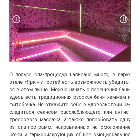
О поль­зе спа-про­це­дур на­пи­са­но мно­го, в парк-
оте­ле «Яркі» у го­стей есть воз­мож­ность убе­дить­
ся в этом лич­но. Мож­но на­чать с по­се­ще­ния ба­ни,
здесь есть тра­ди­ци­он­ная рус­ская ба­ня, хам­мам и
фи­то­боч­ка. Не от­ка­жи­те се­бе в удо­воль­ствии на­
сла­дить­ся се­ан­сом рас­слаб­ля­ю­ще­го или ан­ти­с­
трес­со­во­го мас­са­жа, а та­к­же по­про­бо­вать од­ну
из спа-про­грамм, на­прав­лен­ных на омо­ло­же­ние
ко­жи и гар­мо­ни­зи­ру­ю­щих об­щее эмо­ци­о­наль­ное