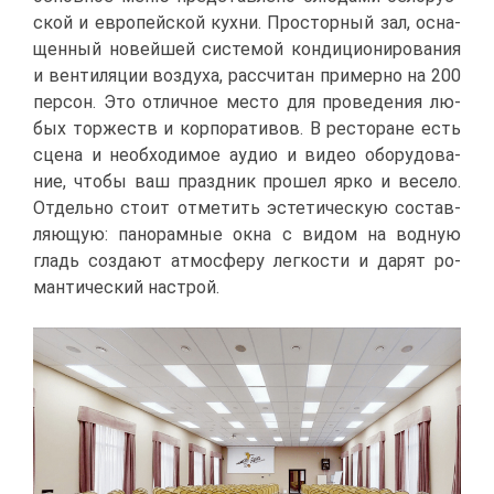
ской и ев­ро­пей­ской кух­ни. Про­стор­ный зал, осна­
щен­ный но­вей­шей си­сте­мой кон­ди­ци­о­ни­ро­ва­ния
и вен­ти­ля­ции воз­ду­ха, рас­счи­тан при­мер­но на 200
пер­сон. Это от­лич­ное ме­сто для про­ве­де­ния лю­
бых тор­жеств и кор­по­ра­ти­вов. В ре­сто­ране есть
сце­на и необ­хо­ди­мое аудио и ви­део обо­ру­до­ва­
ние, что­бы ваш празд­ник про­шел яр­ко и ве­се­ло.
От­дель­но сто­ит от­ме­тить эс­те­ти­че­скую со­став­
ля­ю­щую: па­но­рам­ные ок­на с ви­дом на вод­ную
гладь со­зда­ют ат­мо­сфе­ру лег­ко­сти и да­рят ро­
ман­ти­че­ский на­строй.