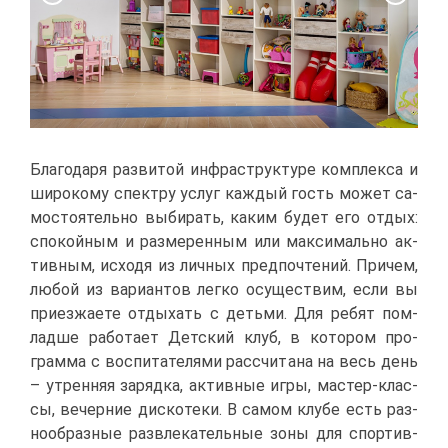
Бла­го­да­ря раз­ви­той ин­фра­струк­ту­ре ком­плек­са и
ши­ро­ко­му спек­тру услуг каж­дый гость мо­жет са­
мо­сто­я­тель­но вы­би­рать, ка­ким бу­дет его от­дых:
спо­кой­ным и раз­ме­рен­ным или мак­си­маль­но ак­
тив­ным, ис­хо­дя из лич­ных пред­по­чте­ний. При­чем,
лю­бой из ва­ри­ан­тов лег­ко осу­ще­ствим, ес­ли вы
при­ез­жа­е­те от­ды­хать с детьми. Для ре­бят пом­
лад­ше ра­бо­та­ет Дет­ский клуб, в ко­то­ром про­
грам­ма с вос­пи­та­те­ля­ми рас­счи­та­на на весь день
– утрен­няя за­ряд­ка, ак­тив­ные иг­ры, ма­стер-клас­
сы, ве­чер­ние дис­ко­те­ки. В са­мом клу­бе есть раз­
но­об­раз­ные раз­вле­ка­тель­ные зо­ны для спор­тив­