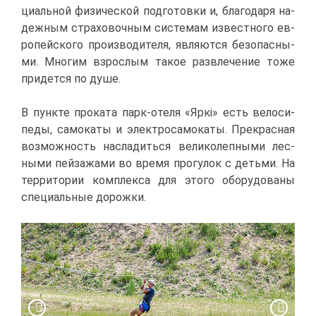
ци­аль­ной фи­зи­че­ской под­го­тов­ки и, бла­го­да­ря на­
деж­ным стра­хо­воч­ным си­сте­мам из­вест­но­го ев­
ро­пей­ско­го про­из­во­ди­те­ля, яв­ля­ют­ся без­опас­ны­
ми. Мно­гим взрос­лым та­кое раз­вле­че­ние то­же
при­дет­ся по ду­ше.
В пунк­те про­ка­та парк-оте­ля «Яркі» есть ве­ло­си­
пе­ды, са­мо­ка­ты и элек­тро­са­мо­ка­ты. Пре­крас­ная
воз­мож­ность на­сла­дить­ся ве­ли­ко­леп­ны­ми лес­
ны­ми пей­за­жа­ми во вре­мя про­гу­лок с детьми. На
тер­ри­то­рии ком­плек­са для это­го обо­ру­до­ва­ны
спе­ци­аль­ные до­рож­ки.