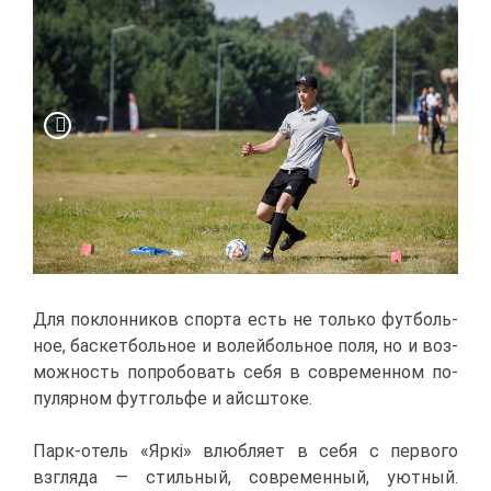
Для по­клон­ни­ков спор­та есть не толь­ко фут­боль­
ное, бас­кет­боль­ное и во­лей­боль­ное по­ля, но и воз­
мож­ность по­про­бо­вать се­бя в со­вре­мен­ном по­
пу­ляр­ном фут­голь­фе и айс­што­ке.
Парк-отель «Яркі» влюб­ля­ет в се­бя с пер­во­го
взгля­да — стиль­ный, со­вре­мен­ный, уют­ный.