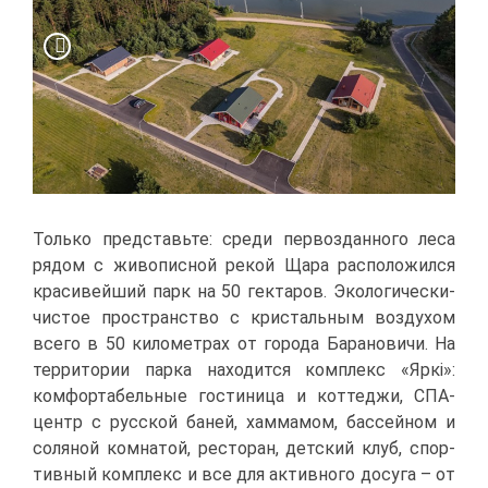
Толь­ко пред­ставь­те: сре­ди пер­во­здан­но­го ле­са
ря­дом с жи­во­пис­ной ре­кой Ща­ра рас­по­ло­жил­ся
кра­си­вей­ший парк на 50 гек­та­ров. Эко­ло­ги­че­ски-
чи­стое про­стран­ство с кри­сталь­ным воз­ду­хом
все­го в 50 ки­ло­мет­рах от го­ро­да Ба­ра­но­ви­чи. На
тер­ри­то­рии пар­ка на­хо­дит­ся ком­плекс «Яркі»:
ком­фор­та­бель­ные го­сти­ни­ца и кот­те­джи, СПА-
центр с рус­ской ба­ней, хам­ма­мом, бас­сей­ном и
со­ля­ной ком­на­той, ре­сто­ран, дет­ский клуб, спор­
тив­ный ком­плекс и все для ак­тив­но­го до­су­га – от