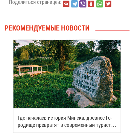
По­де­лить­ся стра­ни­цей:
РЕ­КО­МЕН­ДУ­Е­МЫЕ НО­ВО­СТИ
Где на­ча­лась ис­то­рия Мин­ска: древ­нее Го­
ро­ди­ще пре­вра­тят в со­вре­мен­ный ту­ри­сти­
че­ский центр