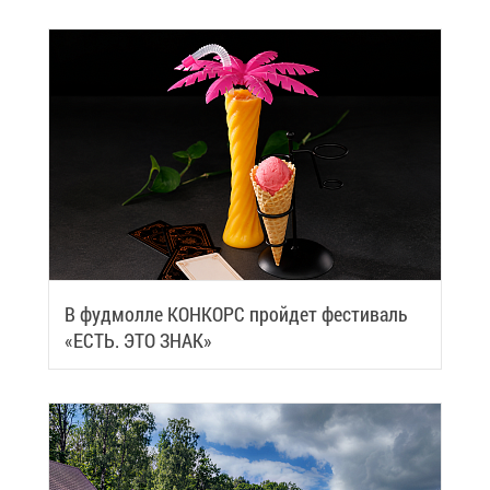
В фуд­мол­ле КОН­КОРС прой­дет фе­сти­валь
«ЕСТЬ. ЭТО ЗНАК»