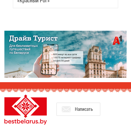
«Крас­ный Рог»
На­пи­сать