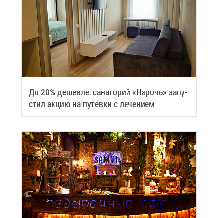
До 20% де­шев­ле: са­на­то­рий «На­рочь» за­пу­
стил ак­цию на пу­тев­ки с ле­че­ни­ем