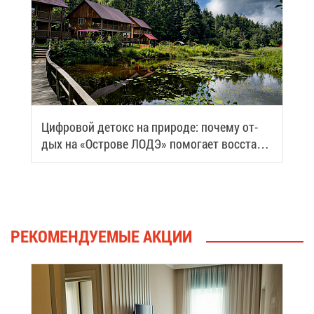
Циф­ро­вой де­токс на при­ро­де: по­че­му от­
дых на «Ост­ро­ве ЛОДЭ» по­мо­га­ет вос­ста­но­
вить си­лы
РЕ­КО­МЕН­ДУ­Е­МЫЕ АК­ЦИИ