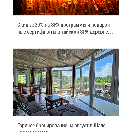
Скид­ка 30% на SPA-про­грам­мы и по­да­роч­
ные сер­ти­фи­ка­ты в тай­ской SPA-де­ревне
Samui
Го­ря­чее бро­ни­ро­ва­ние на ав­густ в Ша­ле