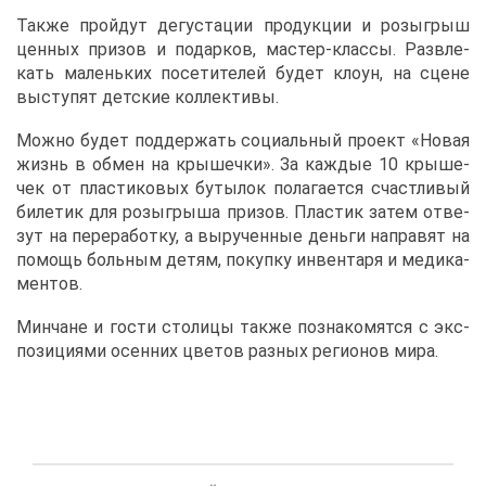
Та­к­же прой­дут де­гу­ста­ции про­дук­ции и розыг­рыш
цен­ных при­зов и по­дар­ков, ма­стер-клас­сы. Раз­вле­
кать ма­лень­ких по­се­ти­те­лей бу­дет кло­ун, на сцене
вы­сту­пят дет­ские кол­лек­ти­вы.
Мож­но бу­дет под­дер­жать со­ци­аль­ный про­ект «Но­вая
жизнь в об­мен на кры­шеч­ки». За каж­дые 10 кры­ше­
чек от пла­сти­ко­вых бу­ты­лок по­ла­га­ет­ся счаст­ли­вый
би­ле­тик для розыг­ры­ша при­зов. Пла­стик за­тем от­ве­
зут на пе­ре­ра­бот­ку, а вы­ру­чен­ные день­ги на­пра­вят на
по­мощь боль­ным де­тям, по­куп­ку ин­вен­та­ря и ме­ди­ка­
мен­тов.
Мин­чане и го­сти сто­ли­цы та­к­же по­зна­ко­мят­ся с экс­
по­зи­ци­я­ми осен­них цве­тов раз­ных ре­ги­о­нов ми­ра.