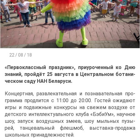
22 / 08 / 18
«Пер­во­класс­ный празд­ник», при­уро­чен­ный ко Дню
зна­ний, прой­дёт 25 ав­гу­ста в Цен­траль­ном бо­та­ни­
че­ском са­ду НАН Бе­ла­ру­си.
Кон­церт­ная, раз­вле­ка­тель­ная и по­зна­ва­тель­ная про­
грам­ма про­длит­ся с 11:00 до 20:00. Го­стей ожи­да­ют
иг­ры и по­движ­ные кон­кур­сы на све­жем воз­ду­хе от
дет­ско­го ин­тел­лек­ту­аль­но­го клу­ба «Бэ­би­Ум», на­уч­ное
шоу, за­пуск воз­душ­ных зме­ев, шоу мыль­ных пу­зы­
рей, тан­це­валь­ный флеш­моб, вы­став­ка-про­да­жа
школь­ных при­над­леж­но­стей.