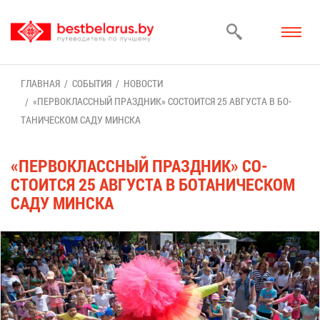
ГЛАВ­НАЯ
СО­БЫ­ТИЯ
НО­ВО­СТИ
«ПЕР­ВО­КЛАСС­НЫЙ ПРАЗД­НИК» СО­СТО­ИТ­СЯ 25 АВ­ГУ­СТА В БО­
ТА­НИ­ЧЕ­СКОМ СА­ДУ МИН­СКА
«ПЕР­ВО­КЛАСС­НЫЙ ПРАЗД­НИК» СО­
СТО­ИТ­СЯ 25 АВ­ГУ­СТА В БО­ТА­НИ­ЧЕ­СКОМ
СА­ДУ МИН­СКА