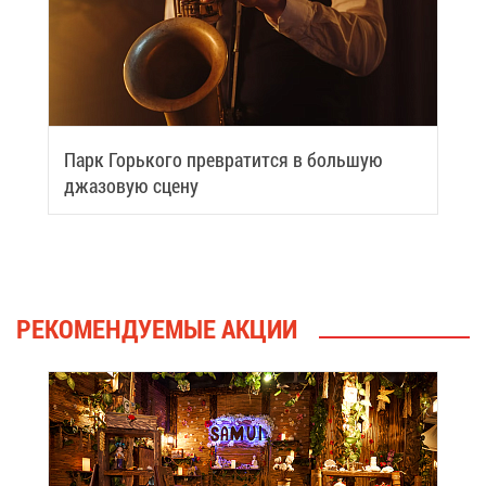
Парк Горь­ко­го пре­вра­тит­ся в боль­шую
джа­зо­вую сце­ну
РЕ­КО­МЕН­ДУ­Е­МЫЕ АК­ЦИИ