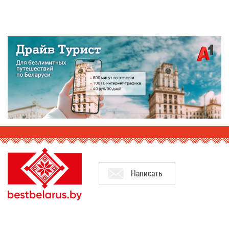
На­пи­сать