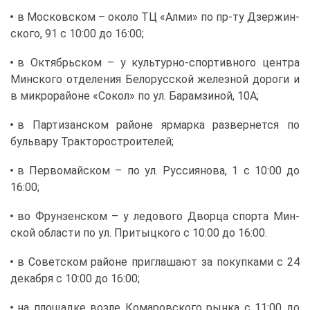
в Мос­ков­ском – око­ло ТЦ «Ал­ми» по пр-ту Дзер­жин­
ско­го, 91 с 10:00 до 16:00;
в Ок­тябрь­ском – у куль­тур­но-спор­тив­но­го цен­тра
Мин­ско­го от­де­ле­ния Бе­ло­рус­ской же­лез­ной до­ро­ги и
в мик­ро­рай­оне «Со­кол» по ул. Ба­рам­зи­ной, 10А;
в Пар­ти­зан­ском рай­оне яр­мар­ка раз­вер­нет­ся по
буль­ва­ру Трак­то­ро­стро­и­те­лей;
в Пер­во­май­ском – по ул. Рус­си­я­но­ва, 1 с 10:00 до
16:00;
во Фрун­зен­ском – у ле­до­во­го Двор­ца спор­та Мин­
ской об­ла­сти по ул. При­тыц­ко­го с 10:00 до 16:00.
в Со­вет­ском рай­оне при­гла­ша­ют за по­куп­ка­ми с 24
де­каб­ря с 10:00 до 16:00;
на пло­щад­ке воз­ле Ко­ма­ров­ско­го рын­ка с 11:00 до