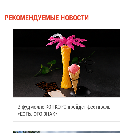
РЕ­КО­МЕН­ДУ­Е­МЫЕ НО­ВО­СТИ
В фуд­мол­ле КОН­КОРС прой­дет фе­сти­валь
«ЕСТЬ. ЭТО ЗНАК»