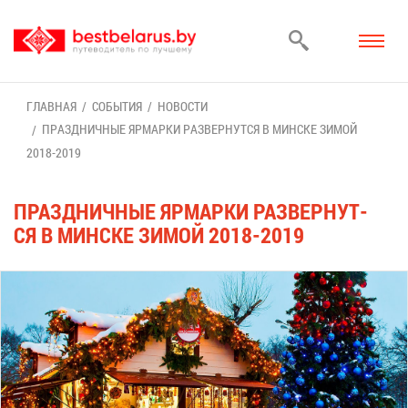
ГЛАВ­НАЯ
СО­БЫ­ТИЯ
НО­ВО­СТИ
ПРАЗД­НИЧ­НЫЕ ЯР­МАР­КИ РАЗ­ВЕР­НУТ­СЯ В МИН­СКЕ ЗИ­МОЙ
2018-2019
ПРАЗД­НИЧ­НЫЕ ЯР­МАР­КИ РАЗ­ВЕР­НУТ­
СЯ В МИН­СКЕ ЗИ­МОЙ 2018-2019