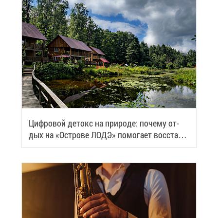
Циф­ро­вой де­токс на при­ро­де: по­че­му от­
дых на «Ост­ро­ве ЛОДЭ» по­мо­га­ет вос­ста­но­
вить си­лы