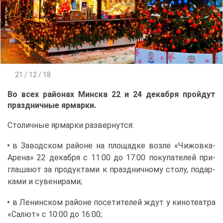
21 / 12 / 18
Во всех рай­о­нах Мин­ска 22 и 24 де­каб­ря прой­дут
празд­нич­ные яр­мар­ки.
Сто­лич­ные яр­мар­ки раз­вер­нут­ся:
в За­вод­ском рай­оне на пло­щад­ке воз­ле «Чи­жов­ка-
Аре­на» 22 де­каб­ря с 11:00 до 17:00 по­ку­па­те­лей при­
гла­ша­ют за про­дук­та­ми к празд­нич­но­му сто­лу, по­дар­
ка­ми и су­ве­ни­ра­ми;
в Ле­нин­ском рай­оне по­се­ти­те­лей ждут у ки­но­те­ат­ра
«Са­лют» с 10:00 до 16:00;