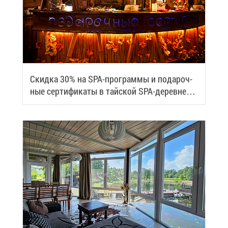
Скид­ка 30% на SPA-про­грам­мы и по­да­роч­
ные сер­ти­фи­ка­ты в тай­ской SPA-де­ревне
Samui