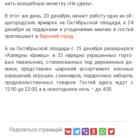
нить вол­шеб­ную мо­нет­ку «На уда­чу».
В этот же день, 20 де­каб­ря, нач­нет ра­бо­ту од­на из об­
ще­го­род­ских яр­ма­рок на Ок­тябрь­ской пло­ща­ди, а 24
де­каб­ря за по­дар­ка­ми и уго­ще­ни­я­ми мин­чан и го­стей
при­гла­ша­ют в
Верх­ний го­род
.
А на Ок­тябрь­ской пло­ща­ди с 15 де­каб­ря раз­вер­нул­ся
«Каляд­ны кiр­маш»: в 32 на­ряд­но укра­шен­ных тор­го­
вых па­ви­льо­нах, сти­ли­зо­ван­ных под де­ре­вян­ные до­
ми­ки, пред­став­лен ши­ро­кий ас­сор­ти­мент елоч­ных
укра­ше­ний, иг­ру­шек, су­ве­ни­ров, по­да­роч­ных на­бо­ров,
про­до­воль­ствен­ных то­ва­ров. Го­стей здесь ждут с
12:00 до 22:00, а в но­во­год­нюю ночь – до 4:00.
По­де­лить­ся стра­ни­цей: