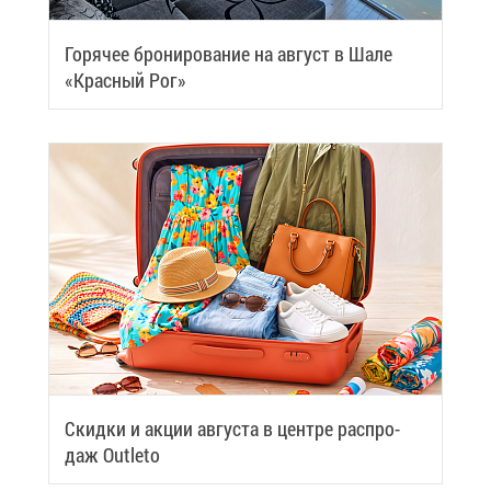
Го­ря­чее бро­ни­ро­ва­ние на ав­густ в Ша­ле
«Крас­ный Рог»
Скид­ки и ак­ции ав­гу­ста в цен­тре рас­про­
даж Outleto