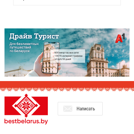
На­пи­сать