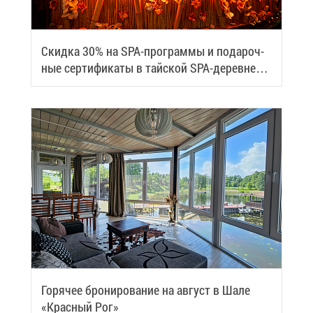
Скид­ка 30% на SPA-про­грам­мы и по­да­роч­
ные сер­ти­фи­ка­ты в тай­ской SPA-де­ревне
Samui
Го­ря­чее бро­ни­ро­ва­ние на ав­густ в Ша­ле
«Крас­ный Рог»