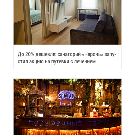
До 20% де­шев­ле: са­на­то­рий «На­рочь» за­пу­
стил ак­цию на пу­тев­ки с ле­че­ни­ем