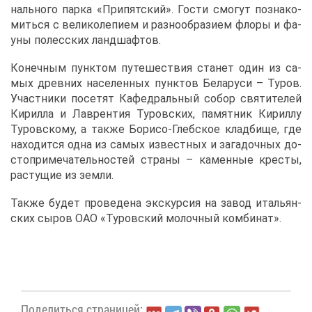
наль­но­го пар­ка «При­пят­ский». Го­сти смо­гут по­зна­ко­
мить­ся с ве­ли­ко­ле­пи­ем и раз­но­об­ра­зи­ем фло­ры и фа­
у­ны по­лес­ских ланд­шаф­тов.
Ко­неч­ным пунк­том пу­те­ше­ствия ста­нет один из са­
мых древ­них на­се­лен­ных пунк­тов Бе­ла­ру­си – Ту­ров.
Участ­ни­ки по­се­тят Ка­фед­раль­ный со­бор свя­ти­те­лей
Ки­рил­ла и Лав­рен­тия Ту­ров­ских, па­мят­ник Ки­рил­лу
Ту­ров­ско­му, а та­к­же Бо­ри­со-Глеб­ское клад­би­ще, где
на­хо­дит­ся од­на из са­мых из­вест­ных и за­га­доч­ных до­
сто­при­ме­ча­тель­но­стей стра­ны – ка­мен­ные кре­сты,
рас­ту­щие из зем­ли.
Та­к­же бу­дет про­ве­де­на экс­кур­сия на за­вод ита­льян­
ских сы­ров ОАО «Ту­ров­ский мо­лоч­ный ком­би­нат».
По­де­лить­ся стра­ни­цей: