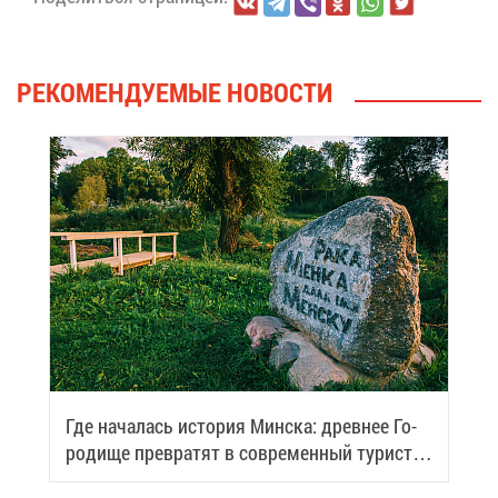
РЕ­КО­МЕН­ДУ­Е­МЫЕ НО­ВО­СТИ
Где на­ча­лась ис­то­рия Мин­ска: древ­нее Го­
ро­ди­ще пре­вра­тят в со­вре­мен­ный ту­ри­сти­
че­ский центр