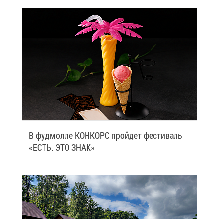
В фуд­мол­ле КОН­КОРС прой­дет фе­сти­валь
«ЕСТЬ. ЭТО ЗНАК»