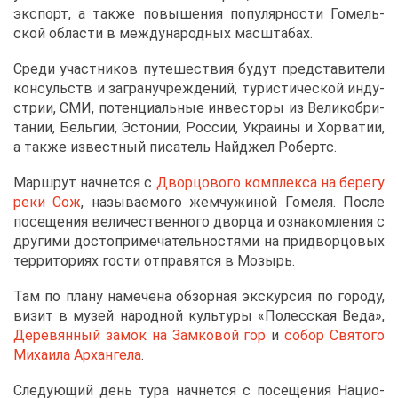
экс­порт, а та­к­же по­вы­ше­ния по­пу­ляр­но­сти Го­мель­
ской об­ла­сти в меж­ду­на­род­ных мас­шта­бах.
Сре­ди участ­ни­ков пу­те­ше­ствия бу­дут пред­ста­ви­те­ли
кон­сульств и за­гра­н­учре­жде­ний, ту­ри­сти­че­ской ин­ду­
стрии, СМИ, по­тен­ци­аль­ные ин­ве­сто­ры из Ве­ли­ко­бри­
та­нии, Бель­гии, Эс­то­нии, Рос­сии, Укра­и­ны и Хор­ва­тии,
а та­к­же из­вест­ный пи­са­тель Най­джел Ро­бертс.
Марш­рут нач­нет­ся с
Двор­цо­во­го ком­плек­са на бе­ре­гу
ре­ки Сож
, на­зы­ва­е­мо­го жем­чу­жи­ной Го­ме­ля. По­сле
по­се­ще­ния ве­ли­че­ствен­но­го двор­ца и озна­ком­ле­ния с
дру­ги­ми до­сто­при­ме­ча­тель­но­стя­ми на при­двор­цо­вых
тер­ри­то­ри­ях го­сти от­пра­вят­ся в Мо­зырь.
Там по пла­ну на­ме­че­на об­зор­ная экс­кур­сия по го­ро­ду,
ви­зит в му­зей на­род­ной куль­ту­ры «По­лес­ская Ве­да»,
Де­ре­вян­ный за­мок на Зам­ко­вой гор
и
со­бор Свя­то­го
Ми­ха­и­ла Ар­хан­ге­ла
.
Сле­ду­ю­щий день ту­ра нач­нет­ся с по­се­ще­ния На­ци­о­