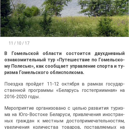
11 / 10 / 17
В Го­мель­ской об­ла­сти со­сто­ит­ся двух­днев­ный
озна­ко­ми­тель­ный тур «Пу­те­ше­ствие по Го­мель­ско­
му По­ле­сью», как со­об­ща­ет управ­ле­ние спор­та и ту­
риз­ма Го­мель­ско­го обл­ис­пол­ко­ма.
По­езд­ка прой­дет 11-12 ок­тяб­ря в рам­ках го­су­дар­
ствен­ной про­грам­мы «Бе­ла­русь го­сте­при­им­ная» на
2016-2020 го­ды.
Ме­ро­при­я­тие ор­га­ни­зо­ва­но с це­лью раз­ви­тия ту­риз­
ма на Юго-Во­сто­ке Бе­ла­ру­си, при­вле­че­ния ино­стран­
ных граж­дан к мест­ным до­сто­при­ме­ча­тель­но­стям,
уве­ли­че­ния ко­ли­че­ства то­ва­ров, по­став­ля­е­мых на