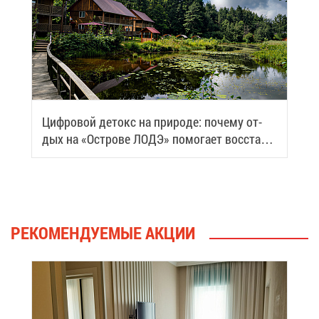
Циф­ро­вой де­токс на при­ро­де: по­че­му от­
дых на «Ост­ро­ве ЛОДЭ» по­мо­га­ет вос­ста­но­
вить си­лы
РЕ­КО­МЕН­ДУ­Е­МЫЕ АК­ЦИИ