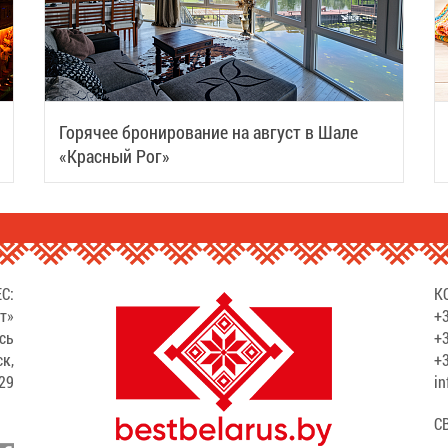
Горячее бронирование на август в Шале
«Красный Рог»
С:
К
т»
+3
сь
+3
ск,
+3
529
in
С