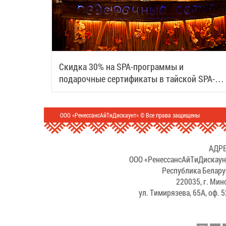
Скидка 30% на SPA-программы и
подарочные сертификаты в тайской SPA-
деревне Samui
ООО «РенессансАйТиДискаунт» © Все права защищены
АДРЕ
ООО «РенессансАйТиДискаун
Республика Белару
220035, г. Мин
ул. Тимирязева, 65А, оф. 