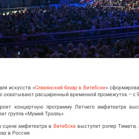
ля искусств «
Славянский базар в Витебске
» сформирован
 охватывают расширенный временной промежуток – с 9 
кроет концертную программу Летнего амфитеатра выс
ит группа «Мумий Тролль».
на сцене амфитеатра в
Витебске
выступит рэпер Тимати, 
ах в России.