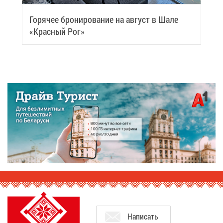
Го­ря­чее бро­ни­ро­ва­ние на ав­густ в Ша­ле
«Крас­ный Рог»
На­пи­сать