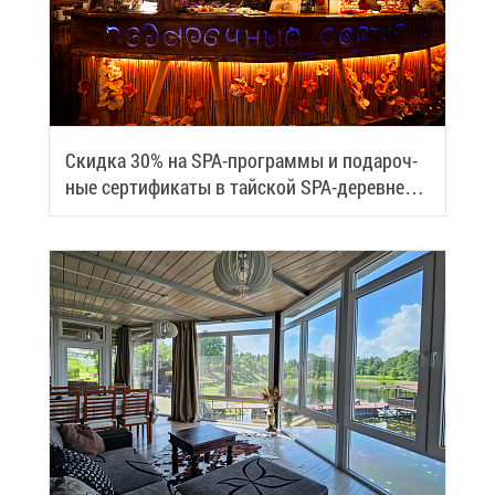
Скид­ка 30% на SPA-про­грам­мы и по­да­роч­
ные сер­ти­фи­ка­ты в тай­ской SPA-де­ревне
Samui