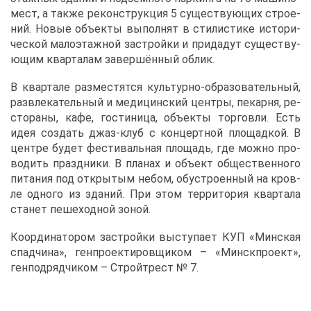
мест, а та­к­же ре­кон­струк­ция 5 су­ще­ству­ю­щих стро­е­
ний. Но­вые объ­ек­ты вы­пол­нят в сти­ли­сти­ке ис­то­ри­
че­ской ма­ло­этаж­ной за­строй­ки и при­да­дут су­ще­ству­
ю­щим квар­та­лам за­вер­шён­ный об­лик.
В квар­та­ле раз­ме­стят­ся куль­тур­но-об­ра­зо­ва­тель­ный,
раз­вле­ка­тель­ный и ме­ди­цин­ский цен­тры, пе­кар­ня, ре­
сто­ра­ны, ка­фе, го­сти­ни­ца, объ­ек­ты тор­гов­ли. Есть
идея со­здать джаз-клуб с кон­церт­ной пло­щад­кой. В
цен­тре бу­дет фе­сти­валь­ная пло­щадь, где мож­но про­
во­дить празд­ни­ки. В пла­нах и объ­ект об­ще­ствен­но­го
пи­та­ния под от­кры­тым небом, обу­стро­ен­ный на кров­
ле од­но­го из зда­ний. При этом тер­ри­то­рия квар­та­ла
ста­нет пе­ше­ход­ной зо­ной.
Ко­ор­ди­на­то­ром за­строй­ки вы­сту­па­ет КУП «Мин­ская
спад­чи­на», ген­про­ек­ти­ров­щи­ком – «Мин­ск­про­ект»,
ген­под­ряд­чи­ком – Строй­т­рест № 7.