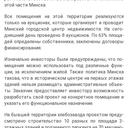
этой ча­сти Мин­ска.
Все по­ме­ще­ния на этой тер­ри­то­рии ре­а­ли­зу­ют­ся
толь­ко на аук­ци­о­нах, ко­то­рые ор­га­ни­зу­ет и про­во­дит
Мин­ский го­род­ской центр недви­жи­мо­сти. На се­го­
дняш­ний день про­ве­де­но 8 аук­ци­о­нов. По 63% пло­ща­
дей опре­де­ле­ны соб­ствен­ни­ки, за­клю­че­ны до­го­во­ры
фи­нан­си­ро­ва­ния.
Из­на­чаль­но ин­ве­сто­ры бы­ли пре­ду­пре­жде­ны, что по­
ме­ще­ния мож­но ис­поль­зо­вать под раз­лич­ные функ­
ции, за ис­клю­че­ни­ем жи­лой. Та­к­же по­ли­ти­ка Мин­ска
та­ко­ва, что в ис­то­ри­че­ском цен­тре на пер­вых эта­жах
зда­ний нель­зя раз­ме­щать ад­ми­ни­стра­тив­ные объ­ек­
ты. За­каз­чик предо­став­ля­ет ин­ве­сто­ру воз­мож­ность
раз­ра­бо­тать свой про­ект на кон­крет­ное по­ме­ще­ние и
ука­зать его функ­ци­о­наль­ное на­зна­че­ние.
На быв­шей тер­ри­то­рии хле­бо­за­во­да про­ек­том преду­
смот­ре­но стро­и­тель­ство 10 раз­ных по пло­ща­ди 3-
этаж­ных зда­ний и под­зем­но­го пар­кин­га на 70 ма­ши­но­