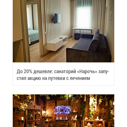
До 20% де­шев­ле: са­на­то­рий «На­рочь» за­пу­
стил ак­цию на пу­тев­ки с ле­че­ни­ем