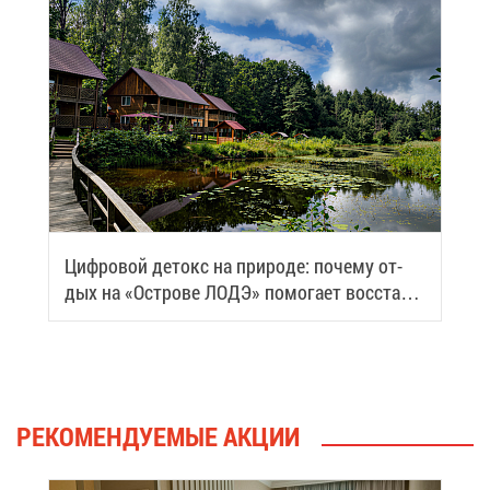
Циф­ро­вой де­токс на при­ро­де: по­че­му от­
дых на «Ост­ро­ве ЛОДЭ» по­мо­га­ет вос­ста­но­
вить си­лы
РЕ­КО­МЕН­ДУ­Е­МЫЕ АК­ЦИИ