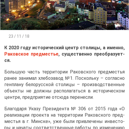
23 / 11 / 18
К 2020 го­ду ис­то­ри­че­ский центр сто­ли­цы, а имен­но,
Ра­ков­ское пред­ме­стье
, су­ще­ствен­но пре­об­ра­зу­ет­
ся.
Боль­шую часть тер­ри­то­рии Ра­ков­ско­го пред­ме­стья
ра­нее за­ни­мал хле­бо­за­вод №1. По­сколь­ку – со­глас­но
ген­пла­ну бе­ло­рус­ской сто­ли­цы – про­из­вод­ствен­ные
объ­ек­ты не долж­ны рас­по­ла­гать­ся в ис­то­ри­че­ском
цен­тре, пред­при­я­тие от­сю­да пе­ре­нес­ли.
Бла­го­да­ря Ука­зу Пре­зи­ден­та № 306 от 2015 го­да «О
ре­а­ли­за­ции про­ек­та на тер­ри­то­рии Ра­ков­ско­го пред­
ме­стья в г. Мин­ске», уже бы­ли при­вле­че­ны ин­ве­сто­
ры и на­ча­ты со­от­вет­ствен­ные ра­бо­ты по из­ме­не­нию