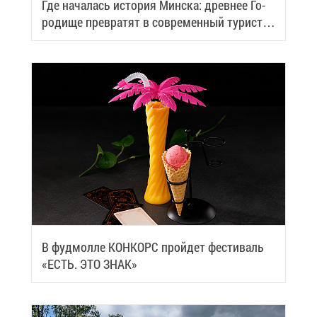
Где на­ча­лась ис­то­рия Мин­ска: древ­нее Го­
ро­ди­ще пре­вра­тят в со­вре­мен­ный ту­ри­сти­
че­ский центр
В фуд­мол­ле КОН­КОРС прой­дет фе­сти­валь
«ЕСТЬ. ЭТО ЗНАК»