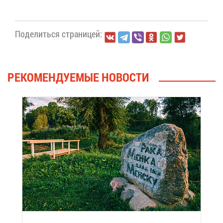
По­де­лить­ся стра­ни­цей:
РЕ­КО­МЕН­ДУ­Е­МЫЕ НО­ВО­СТИ