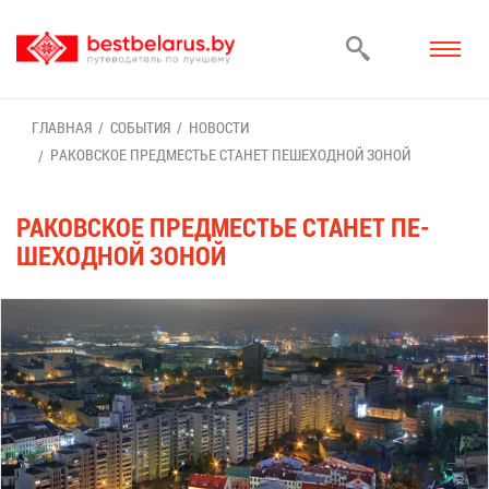
ГЛАВ­НАЯ
СО­БЫ­ТИЯ
НО­ВО­СТИ
РА­КОВ­СКОЕ ПРЕД­МЕ­СТЬЕ СТА­НЕТ ПЕ­ШЕ­ХОД­НОЙ ЗО­НОЙ
РА­КОВ­СКОЕ ПРЕД­МЕ­СТЬЕ СТА­НЕТ ПЕ­
ШЕ­ХОД­НОЙ ЗО­НОЙ