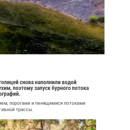
толицей снова наполнили водой
хим, поэтому запуск бурного потока
ографий.
ием, порогами и пенящимися потоками
тивной трассы.