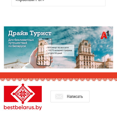
На­пи­сать