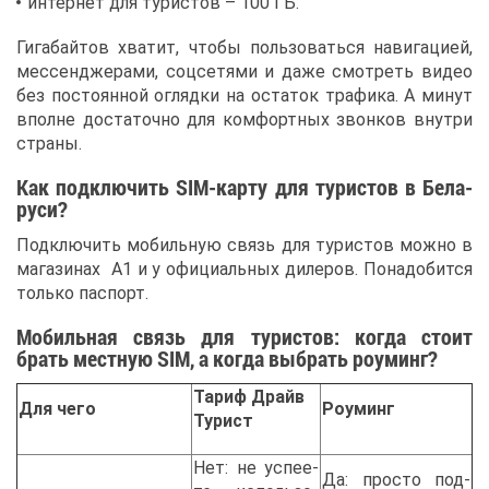
ин­тер­нет для ту­ри­стов – 100 ГБ.
Ги­га­бай­тов хва­тит, что­бы поль­зо­вать­ся на­ви­га­ци­ей,
мес­сен­дже­ра­ми, соц­се­тя­ми и да­же смот­реть ви­део
без по­сто­ян­ной огляд­ки на оста­ток тра­фи­ка. А ми­нут
вполне до­ста­точ­но для ком­форт­ных звон­ков внут­ри
стра­ны.
Как под­клю­чить SIM-кар­ту для ту­ри­стов в Бе­ла­
ру­си?
Под­клю­чить мо­биль­ную связь для ту­ри­стов мож­но в
ма­га­зи­нах A1 и у офи­ци­аль­ных ди­ле­ров. По­на­до­бит­ся
толь­ко пас­порт.
Мо­биль­ная связь для ту­ри­стов: ко­гда сто­ит
брать мест­ную SIM, а ко­гда вы­брать ро­уминг?
Та­риф Драйв
Для че­го
Ро­уминг
Ту­рист
Нет: не успе­е­
Да: про­сто под­