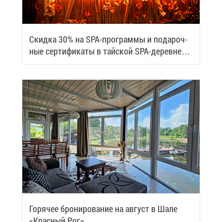
Скид­ка 30% на SPA-про­грам­мы и по­да­роч­
ные сер­ти­фи­ка­ты в тай­ской SPA-де­ревне
Samui
Го­ря­чее бро­ни­ро­ва­ние на ав­густ в Ша­ле
«Крас­ный Рог»