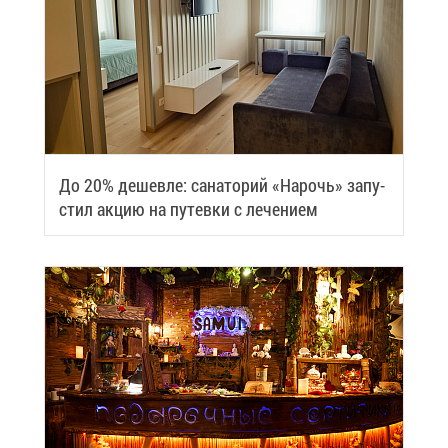
До 20% де­шев­ле: са­на­то­рий «На­рочь» за­пу­
стил ак­цию на пу­тев­ки с ле­че­ни­ем