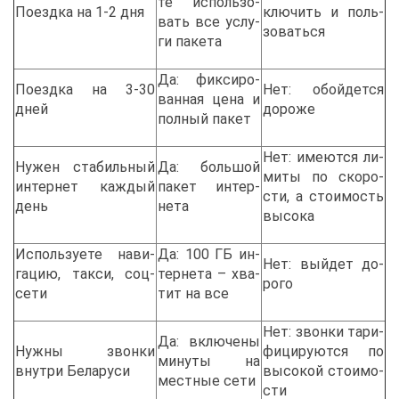
те ис­поль­зо­
По­езд­ка на 1-2 дня
клю­чить и поль­
вать все услу­
зо­вать­ся
ги па­ке­та
Да: фик­си­ро­
По­езд­ка на 3-30
Нет: обой­дет­ся
ван­ная це­на и
дней
до­ро­же
пол­ный па­кет
Нет: име­ют­ся ли­
Ну­жен ста­биль­ный
Да: боль­шой
ми­ты по ско­ро­
ин­тер­нет каж­дый
па­кет ин­тер­
сти, а сто­и­мость
день
не­та
вы­со­ка
Ис­поль­зу­е­те на­ви­
Да: 100 ГБ ин­
Нет: вый­дет до­
га­цию, так­си, соц­
тер­не­та – хва­
ро­го
се­ти
тит на все
Нет: звон­ки та­ри­
Да: вклю­че­ны
Нуж­ны звон­ки
фи­ци­ру­ют­ся по
ми­ну­ты на
внут­ри Бе­ла­ру­си
вы­со­кой сто­и­мо­
мест­ные се­ти
сти