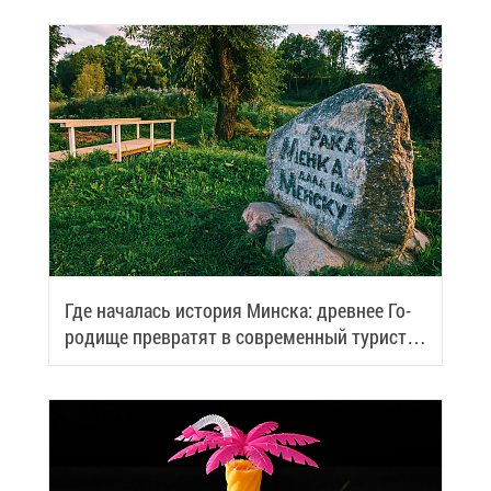
Где на­ча­лась ис­то­рия Мин­ска: древ­нее Го­
ро­ди­ще пре­вра­тят в со­вре­мен­ный ту­ри­сти­
че­ский центр