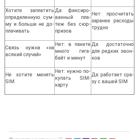
Хо­ти­те за­пла­тить
Да: фик­си­ро­
Нет: про­счи­тать
опре­де­лен­ную сум­
ван­ный пла­
за­ра­нее рас­хо­ды
му и боль­ше не до­
теж без сюр­
труд­но
пла­чи­вать
при­зов
Нет: в па­ке­те
Да: до­ста­точ­но
Связь нуж­на «на
мно­го ги­га­
для ред­ких звон­
вся­кий слу­чай»
байт и ми­нут
ков
Нет: нуж­но по­
Не хо­ти­те ме­нять
Да: ра­бо­та­ет сра­
ку­пать SIM-
SIM
зу с ва­шей SIM
кар­ту