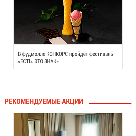
В фуд­мол­ле КОН­КОРС прой­дет фе­сти­валь
«ЕСТЬ. ЭТО ЗНАК»
РЕ­КО­МЕН­ДУ­Е­МЫЕ АК­ЦИИ