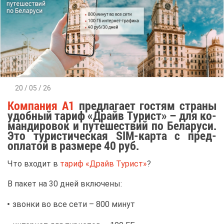
20 / 05 / 26
Ком­па­ния A1
пред­ла­га­ет го­стям стра­ны
удоб­ный та­риф «Драйв Ту­рист» – для ко­
ман­ди­ро­вок и пу­те­ше­ствий по Бе­ла­ру­си.
Это ту­ри­сти­че­ская SIM-кар­та с пред­
опла­той в раз­ме­ре 40 руб.
Что вхо­дит в
та­риф «Драйв Ту­рист»
?
В па­кет на 30 дней вклю­че­ны:
звон­ки во все се­ти – 800 ми­нут