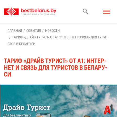
ГЛАВ­НАЯ
СО­БЫ­ТИЯ
НО­ВО­СТИ
ТА­РИФ «ДРАЙВ ТУ­РИСТ» ОТ A1: ИН­ТЕР­НЕТ И СВЯЗЬ ДЛЯ ТУ­РИ­
СТОВ В БЕ­ЛА­РУ­СИ
ТА­РИФ «ДРАЙВ ТУ­РИСТ» ОТ A1: ИН­ТЕР­
НЕТ И СВЯЗЬ ДЛЯ ТУ­РИ­СТОВ В БЕ­ЛА­РУ­
СИ