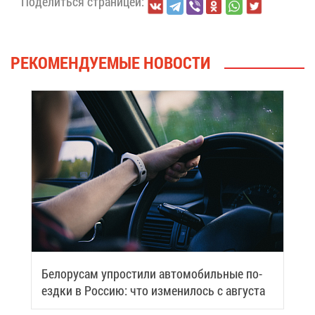
По­де­лить­ся стра­ни­цей:
РЕ­КО­МЕН­ДУ­Е­МЫЕ НО­ВО­СТИ
Бе­ло­ру­сам упро­сти­ли ав­то­мо­биль­ные по­
езд­ки в Рос­сию: что из­ме­ни­лось с ав­гу­ста