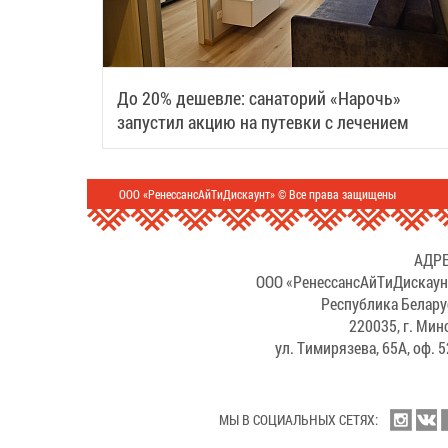
До 20% дешевле: санаторий «Нарочь»
запустил акцию на путевки с лечением
ООО «РенессансАйТиДискаунт» © Все права защищены
АДРЕ
ООО «РенессансАйТиДискаун
Республика Белару
220035, г. Мин
ул. Тимирязева, 65А, оф. 
МЫ В СОЦИАЛЬНЫХ СЕТЯХ: