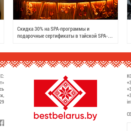
Скидка 30% на SPA-программы и
подарочные сертификаты в тайской SPA-
деревне Samui
С:
К
т»
+3
сь
+3
ск,
+3
529
in
С