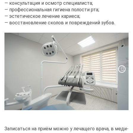
— кон­суль­та­ция и осмотр спе­ци­а­ли­ста;
— про­фес­си­о­наль­ная ги­ги­е­на по­ло­сти рта;
— эс­те­ти­че­ское ле­че­ние ка­ри­е­са;
— вос­ста­нов­ле­ние ско­лов и по­вре­жде­ний зу­бов.
За­пи­сать­ся на при­ём мож­но у ле­ча­ще­го вра­ча, в ме­ди­