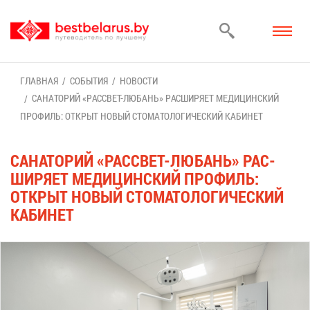
ГЛАВ­НАЯ
СО­БЫ­ТИЯ
НО­ВО­СТИ
СА­НА­ТО­РИЙ «РАС­СВЕТ-ЛЮ­БАНЬ» РАС­ШИ­РЯ­ЕТ МЕ­ДИ­ЦИН­СКИЙ
ПРО­ФИЛЬ: ОТ­КРЫТ НО­ВЫЙ СТО­МА­ТО­ЛО­ГИ­ЧЕ­СКИЙ КА­БИ­НЕТ
СА­НА­ТО­РИЙ «РАС­СВЕТ-ЛЮ­БАНЬ» РАС­
ШИ­РЯ­ЕТ МЕ­ДИ­ЦИН­СКИЙ ПРО­ФИЛЬ:
ОТ­КРЫТ НО­ВЫЙ СТО­МА­ТО­ЛО­ГИ­ЧЕ­СКИЙ
КА­БИ­НЕТ