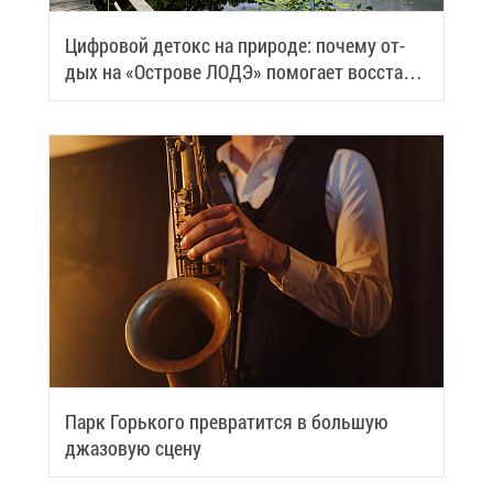
Циф­ро­вой де­токс на при­ро­де: по­че­му от­
дых на «Ост­ро­ве ЛОДЭ» по­мо­га­ет вос­ста­но­
вить си­лы
Парк Горь­ко­го пре­вра­тит­ся в боль­шую
джа­зо­вую сце­ну