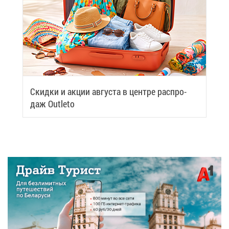
Скид­ки и ак­ции ав­гу­ста в цен­тре рас­про­
даж Outleto