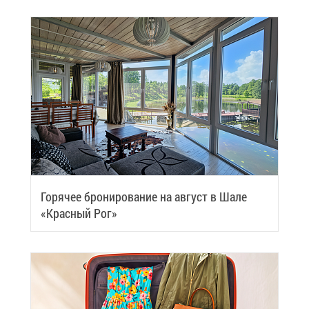
Го­ря­чее бро­ни­ро­ва­ние на ав­густ в Ша­ле
«Крас­ный Рог»