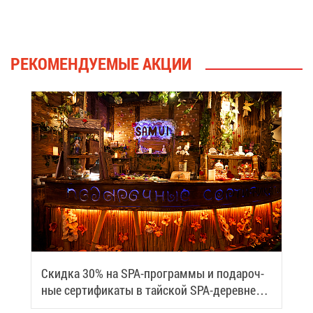
РЕ­КО­МЕН­ДУ­Е­МЫЕ АК­ЦИИ
Скид­ка 30% на SPA-про­грам­мы и по­да­роч­
ные сер­ти­фи­ка­ты в тай­ской SPA-де­ревне
Samui