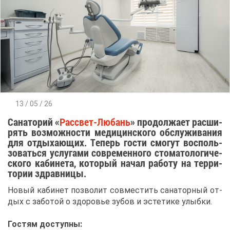
13 / 05 / 26
Са­на­то­рий «
Рас­свет-Лю­бань
» про­дол­жа­ет рас­ши­
рять воз­мож­но­сти ме­ди­цин­ско­го об­слу­жи­ва­ния
для от­ды­ха­ю­щих. Те­перь го­сти смо­гут вос­поль­
зо­вать­ся услу­га­ми со­вре­мен­но­го сто­ма­то­ло­ги­че­
ско­го ка­би­не­та, ко­то­рый на­чал ра­бо­ту на тер­ри­
то­рии здрав­ни­цы.
Но­вый ка­би­нет поз­во­лит сов­ме­стить са­на­тор­ный от­
дых с за­бо­той о здо­ро­вье зу­бов и эс­те­ти­ке улыб­ки.
Го­стям до­ступ­ны: