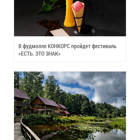
В фуд­мол­ле КОН­КОРС прой­дет фе­сти­валь
«ЕСТЬ. ЭТО ЗНАК»