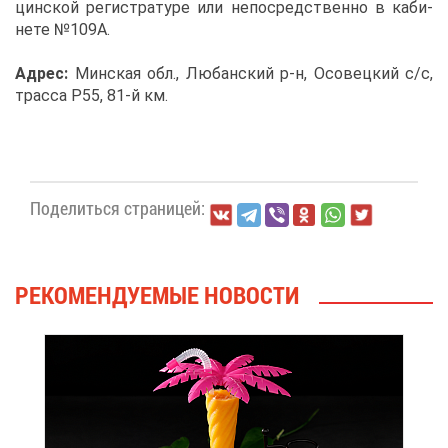
цин­ской ре­ги­стра­ту­ре или непо­сред­ствен­но в ка­би­
не­те №109А.
Ад­рес:
Мин­ская обл., Лю­бан­ский р-н, Осо­вец­кий с/с,
трас­са Р55, 81-й км.
По­де­лить­ся стра­ни­цей:
РЕ­КО­МЕН­ДУ­Е­МЫЕ НО­ВО­СТИ