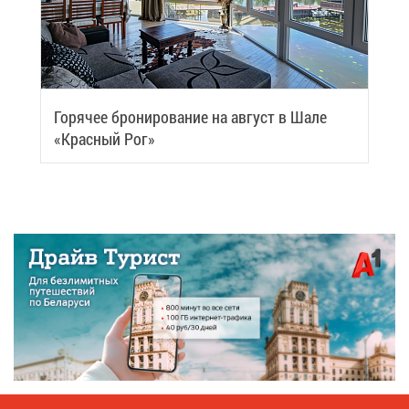
Го­ря­чее бро­ни­ро­ва­ние на ав­густ в Ша­ле
«Крас­ный Рог»