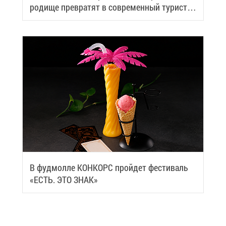
ро­ди­ще пре­вра­тят в со­вре­мен­ный ту­ри­сти­
че­ский центр
В фуд­мол­ле КОН­КОРС прой­дет фе­сти­валь
«ЕСТЬ. ЭТО ЗНАК»