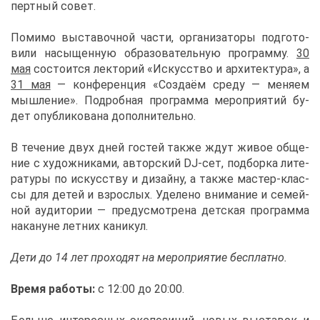
перт­ный со­вет.
По­ми­мо вы­ста­воч­ной ча­сти, ор­га­ни­за­то­ры под­го­то­
ви­ли на­сы­щен­ную об­ра­зо­ва­тель­ную про­грам­му.
30
мая
со­сто­ит­ся лек­то­рий «Ис­кус­ство и ар­хи­тек­ту­ра», а
31 мая
— кон­фе­рен­ция «Со­зда­ём сре­ду — ме­ня­ем
мыш­ле­ние». По­дроб­ная про­грам­ма ме­ро­при­я­тий бу­
дет опуб­ли­ко­ва­на до­пол­ни­тель­но.
В те­че­ние двух дней го­стей та­к­же ждут жи­вое об­ще­
ние с ху­дож­ни­ка­ми, ав­тор­ский DJ-сет, под­бор­ка ли­те­
ра­ту­ры по ис­кус­ству и ди­зай­ну, а та­к­же ма­стер-клас­
сы для де­тей и взрос­лых. Уде­ле­но вни­ма­ние и се­мей­
ной ауди­то­рии — преду­смот­ре­на дет­ская про­грам­ма
на­ка­нуне лет­них ка­ни­кул.
Де­ти до 14 лет про­хо­дят на ме­ро­при­я­тие бес­плат­но.
Вре­мя ра­бо­ты:
с 12:00 до 20:00.