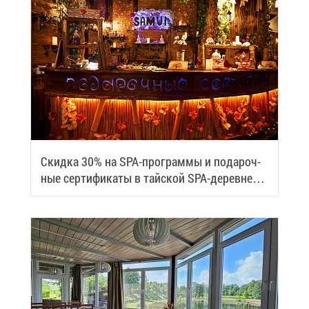
Скид­ка 30% на SPA-про­грам­мы и по­да­роч­
ные сер­ти­фи­ка­ты в тай­ской SPA-де­ревне
Samui