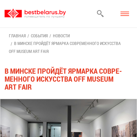
ГЛАВ­НАЯ
СО­БЫ­ТИЯ
НО­ВО­СТИ
В МИН­СКЕ ПРОЙ­ДЁТ ЯР­МАР­КА СО­ВРЕ­МЕН­НО­ГО ИС­КУС­СТВА
OFF MUSEUM ART FAIR
В МИН­СКЕ ПРОЙ­ДЁТ ЯР­МАР­КА СО­ВРЕ­
МЕН­НО­ГО ИС­КУС­СТВА OFF MUSEUM
ART FAIR