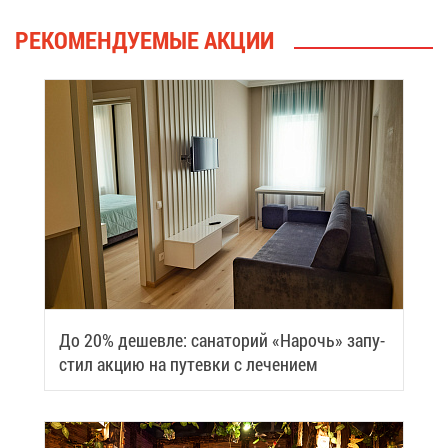
РЕ­КО­МЕН­ДУ­Е­МЫЕ АК­ЦИИ
До 20% де­шев­ле: са­на­то­рий «На­рочь» за­пу­
стил ак­цию на пу­тев­ки с ле­че­ни­ем