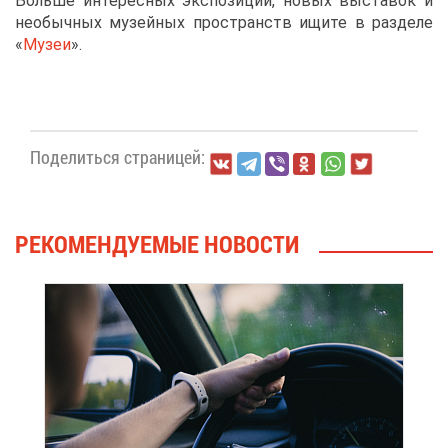
Боль­ше ин­те­рес­ных экс­по­зи­ций, но­вых вы­ста­вок и
необыч­ных му­зей­ных про­странств ищи­те в раз­де­ле
«
Му­зеи
».
По­де­лить­ся стра­ни­цей:
РЕ­КО­МЕН­ДУ­Е­МЫЕ НО­ВО­СТИ