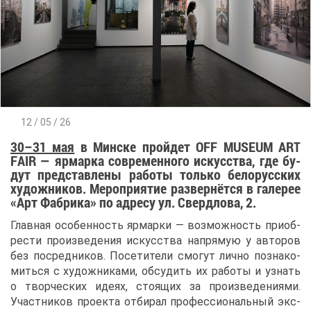
12 / 05 / 26
30–31 мая
в Мин­ске прой­дет OFF MUSEUM ART
FAIR — яр­мар­ка со­вре­мен­но­го ис­кус­ства, где бу­
дут пред­став­ле­ны ра­бо­ты толь­ко бе­ло­рус­ских
ху­дож­ни­ков. Ме­ро­при­я­тие раз­вер­нёт­ся в га­ле­рее
«Арт Фаб­ри­ка» по ад­ре­су ул. Сверд­ло­ва, 2.
Глав­ная осо­бен­ность яр­мар­ки — воз­мож­ность при­об­
ре­сти про­из­ве­де­ния ис­кус­ства на­пря­мую у ав­то­ров
без по­сред­ни­ков. По­се­ти­те­ли смо­гут лич­но по­зна­ко­
мить­ся с ху­дож­ни­ка­ми, об­су­дить их ра­бо­ты и узнать
о твор­че­ских иде­ях, сто­я­щих за про­из­ве­де­ни­я­ми.
Участ­ни­ков про­ек­та от­би­рал про­фес­си­о­наль­ный экс­