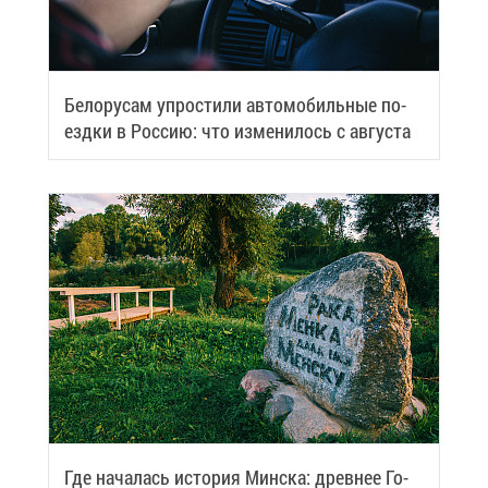
Бе­ло­ру­сам упро­сти­ли ав­то­мо­биль­ные по­
езд­ки в Рос­сию: что из­ме­ни­лось с ав­гу­ста
Где на­ча­лась ис­то­рия Мин­ска: древ­нее Го­