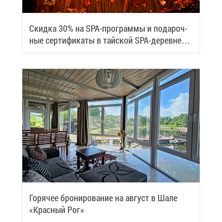
Скид­ка 30% на SPA-про­грам­мы и по­да­роч­
ные сер­ти­фи­ка­ты в тай­ской SPA-де­ревне
Samui
Го­ря­чее бро­ни­ро­ва­ние на ав­густ в Ша­ле
«Крас­ный Рог»