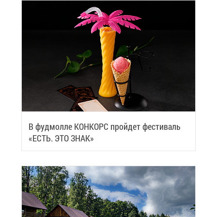
В фуд­мол­ле КОН­КОРС прой­дет фе­сти­валь
«ЕСТЬ. ЭТО ЗНАК»