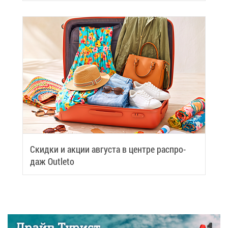
Скид­ки и ак­ции ав­гу­ста в цен­тре рас­про­
даж Outleto