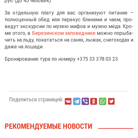
руб. (до 45 че­ло­век).
За от­дель­ную пла­ту для вас ор­га­ни­зу­ют пи­та­ние –
пол­но­цен­ный обед или пе­ре­кус бли­на­ми и ча­ем, про­
ве­дут экс­кур­сии по му­зею ми­фов и му­зею мё­да. Кро­
ме это­го, в
Бе­ре­зин­ском за­по­вед­ни­ке
мож­но по­ры­ба­
чить на льду, по­ка­тать­ся на са­нях, лы­жах, сне­го­хо­дах и
да­же на ло­ша­ди.
Бро­ни­ро­ва­ние ту­ра по но­ме­ру +375 33 378 03 23.
По­де­лить­ся стра­ни­цей:
РЕ­КО­МЕН­ДУ­Е­МЫЕ НО­ВО­СТИ