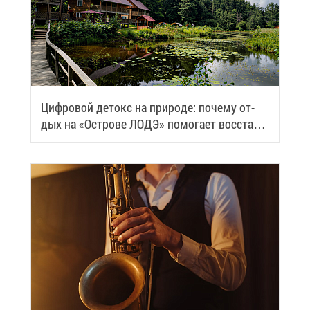
Циф­ро­вой де­токс на при­ро­де: по­че­му от­
дых на «Ост­ро­ве ЛОДЭ» по­мо­га­ет вос­ста­но­
вить си­лы