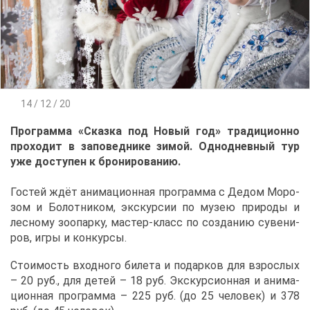
14 / 12 / 20
Про­грам­ма «Сказ­ка под Но­вый год» тра­ди­ци­он­но
про­хо­дит в за­по­вед­ни­ке зи­мой. Од­но­днев­ный тур
уже до­сту­пен к бро­ни­ро­ва­нию.
Го­стей ждёт ани­ма­ци­он­ная про­грам­ма с Де­дом Мо­ро­
зом и Бо­лот­ни­ком, экс­кур­сии по му­зею при­ро­ды и
лес­но­му зоо­пар­ку, ма­стер-класс по со­зда­нию су­ве­ни­
ров, иг­ры и кон­кур­сы.
Сто­и­мость
вход­но­го би­ле­та и по­дар­ков для взрос­лых
– 20 руб., для де­тей – 18 руб. Экс­кур­си­он­ная и ани­ма­
ци­он­ная про­грам­ма – 225 руб. (до 25 че­ло­век) и 378