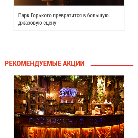
Парк Горь­ко­го пре­вра­тит­ся в боль­шую
джа­зо­вую сце­ну
РЕ­КО­МЕН­ДУ­Е­МЫЕ АК­ЦИИ