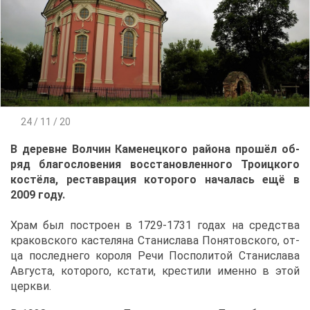
24 / 11 / 20
В де­ревне Вол­чин Ка­ме­нец­ко­го рай­о­на про­шёл об­
ряд бла­го­сло­ве­ния вос­ста­нов­лен­но­го Тро­иц­ко­го
ко­стё­ла, ре­став­ра­ция ко­то­ро­го на­ча­лась ещё в
2009 го­ду.
Храм был по­стро­ен в 1729-1731 го­дах на сред­ства
кра­ков­ско­го ка­сте­ля­на Ста­ни­сла­ва По­ня­тов­ско­го, от­
ца по­след­не­го ко­ро­ля Ре­чи Поспо­ли­той Ста­ни­сла­ва
Ав­гу­ста, ко­то­ро­го, кста­ти, кре­сти­ли имен­но в этой
церк­ви.