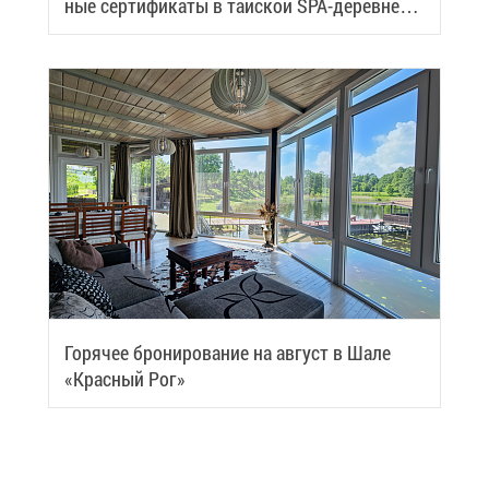
ные сер­ти­фи­ка­ты в тай­ской SPA-де­ревне
Samui
Го­ря­чее бро­ни­ро­ва­ние на ав­густ в Ша­ле
«Крас­ный Рог»