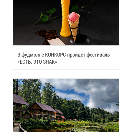
В фуд­мол­ле КОН­КОРС прой­дет фе­сти­валь
«ЕСТЬ. ЭТО ЗНАК»