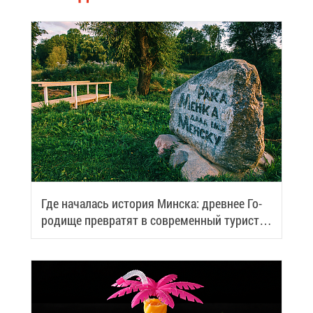
Где на­ча­лась ис­то­рия Мин­ска: древ­нее Го­
ро­ди­ще пре­вра­тят в со­вре­мен­ный ту­ри­сти­
че­ский центр