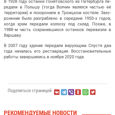
В 1938 го­ду остан­ки По­ня­тов­ско­го из Пе­тер­бур­га пе­
ре­да­ли в Поль­шу (то­гда Вол­чин яв­лял­ся ча­стью её
тер­ри­то­рии) и по­хо­ро­ни­ли в Тро­иц­ком ко­стё­ле. За­хо­
ро­не­ние бы­ло раз­граб­ле­но в се­ре­дине 1950-х го­дов,
ко­гда храм пе­ре­да­ли кол­хо­зу под склад. Поз­же, в
1988-м часть со­хра­нив­ших­ся остан­ков пе­ре­вез­ли в
Вар­ша­ву.
В 2007 го­ду зда­ние пе­ре­да­ли ве­ру­ю­щим. Спу­стя два
го­да на­ча­лась его ре­став­ра­ция. Вос­ста­но­ви­тель­ные
ра­бо­ты за­вер­ши­лись в но­яб­ре 2020 го­да.
По­де­лить­ся стра­ни­цей:
РЕ­КО­МЕН­ДУ­Е­МЫЕ НО­ВО­СТИ