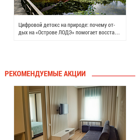
Циф­ро­вой де­токс на при­ро­де: по­че­му от­
дых на «Ост­ро­ве ЛОДЭ» по­мо­га­ет вос­ста­но­
вить си­лы
РЕ­КО­МЕН­ДУ­Е­МЫЕ АК­ЦИИ