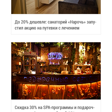
До 20% де­шев­ле: са­на­то­рий «На­рочь» за­пу­
стил ак­цию на пу­тев­ки с ле­че­ни­ем
Скид­ка 30% на SPA-про­грам­мы и по­да­роч­