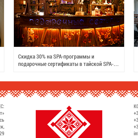
Скидка 30% на SPA-программы и
подарочные сертификаты в тайской SPA-
деревне Samui
С:
К
т»
+3
сь
+3
ск,
+3
529
in