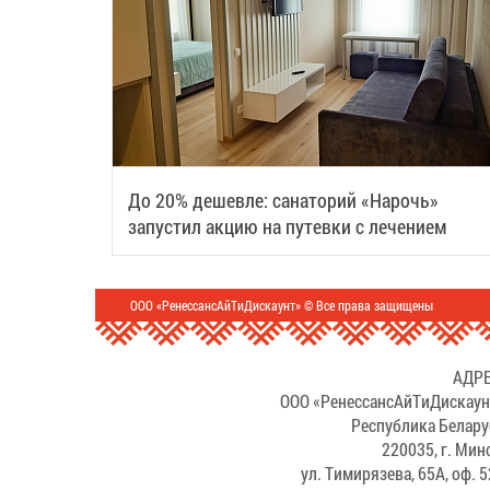
До 20% дешевле: санаторий «Нарочь»
запустил акцию на путевки с лечением
ООО «РенессансАйТиДискаунт» © Все права защищены
АДРЕ
ООО «РенессансАйТиДискаун
Республика Белару
220035, г. Мин
ул. Тимирязева, 65А, оф. 