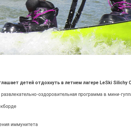
глашает детей отдохнуть в летнем лагере LeSki Silichy Ca
я развлекательно-оздоровительная программа в мини-гупп
йкборде
ления иммунитета