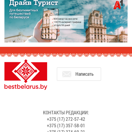
На­пи­сать
КОН­ТАК­ТЫ РЕ­ДАК­ЦИИ:
+375 (17) 272-57-42
+375 (17) 357-58-01
+375 (17) 374-60-21