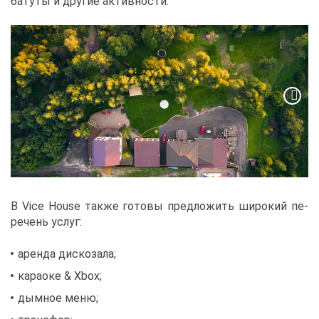
ба­ту­ты и дру­гие ак­тив­но­сти.
В Vice House та­к­же го­то­вы пред­ло­жить ши­ро­кий пе­
ре­чень услуг:
арен­да дис­ко­за­ла;
ка­ра­оке & Xbox;
дым­ное ме­ню;