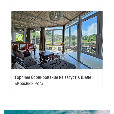
Samui
Го­ря­чее бро­ни­ро­ва­ние на ав­густ в Ша­ле
«Крас­ный Рог»