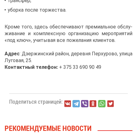
транс­фер;
убор­ка по­сле тор­же­ства.
Кро­ме то­го, здесь обес­пе­чи­ва­ют пре­ми­аль­ное об­слу­
жи­ва­ние и ком­плекс­ную ор­га­ни­за­цию ме­ро­при­я­тий
«под ключ», учи­ты­вая все по­же­ла­ния кли­ен­тов.
Ад­рес
: Дзер­жин­ский рай­он, де­рев­ня Перх­уро­во, ули­ца
Лу­го­вая, 25.
Кон­такт­ный те­ле­фон:
+ 375 33 690 90 49
По­де­лить­ся стра­ни­цей:
РЕ­КО­МЕН­ДУ­Е­МЫЕ НО­ВО­СТИ