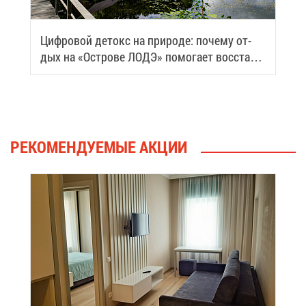
Циф­ро­вой де­токс на при­ро­де: по­че­му от­
дых на «Ост­ро­ве ЛОДЭ» по­мо­га­ет вос­ста­но­
вить си­лы
РЕ­КО­МЕН­ДУ­Е­МЫЕ АК­ЦИИ