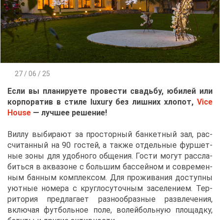
27 / 06 / 25
Ес­ли вы пла­ни­ру­е­те про­ве­сти сва­дьбу, юби­лей или
кор­по­ра­тив в сти­ле luxury без лиш­них хло­пот,
Vice
House
— луч­шее ре­ше­ние!
Вил­лу вы­би­ра­ют за про­стор­ный бан­кет­ный зал, рас­
счи­тан­ный на 90 го­стей, а та­к­же от­дель­ные фур­шет­
ные зо­ны для удоб­но­го об­ще­ния. Го­сти мо­гут рас­сла­
бить­ся в ак­ва­зоне с боль­шим бас­сей­ном и со­вре­мен­
ным бан­ным ком­плек­сом. Для про­жи­ва­ния до­ступ­ны
уют­ные но­ме­ра с круг­ло­су­точ­ным за­се­ле­ни­ем. Тер­
ри­то­рия пред­ла­га­ет раз­но­об­раз­ные раз­вле­че­ния,
вклю­чая фут­боль­ное по­ле, во­лей­боль­ную пло­щад­ку,