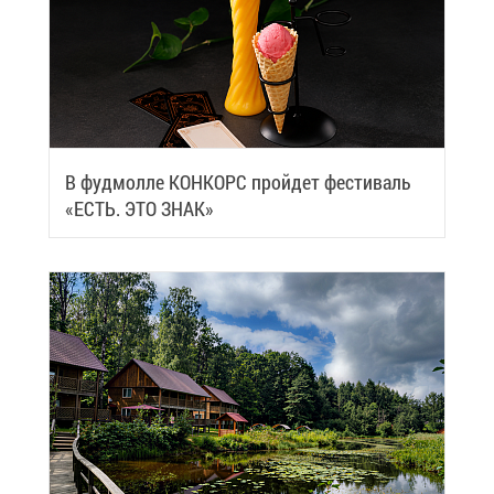
В фуд­мол­ле КОН­КОРС прой­дет фе­сти­валь
«ЕСТЬ. ЭТО ЗНАК»