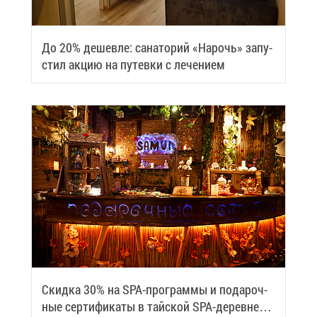
До 20% де­шев­ле: са­на­то­рий «На­рочь» за­пу­
стил ак­цию на пу­тев­ки с ле­че­ни­ем
Скид­ка 30% на SPA-про­грам­мы и по­да­роч­
ные сер­ти­фи­ка­ты в тай­ской SPA-де­ревне