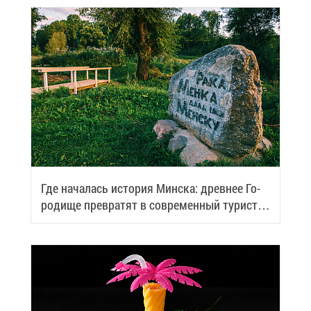
Где на­ча­лась ис­то­рия Мин­ска: древ­нее Го­
ро­ди­ще пре­вра­тят в со­вре­мен­ный ту­ри­сти­
че­ский центр