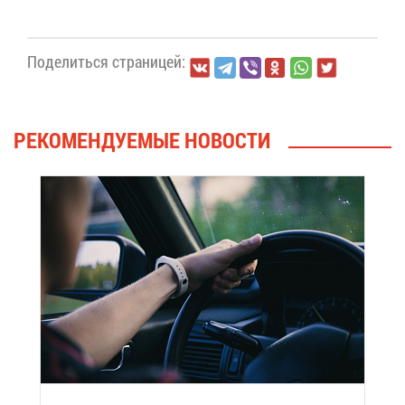
По­де­лить­ся стра­ни­цей:
РЕ­КО­МЕН­ДУ­Е­МЫЕ НО­ВО­СТИ