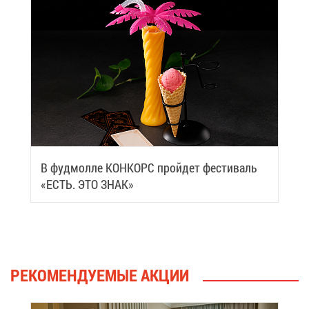
В фуд­мол­ле КОН­КОРС прой­дет фе­сти­валь
«ЕСТЬ. ЭТО ЗНАК»
РЕ­КО­МЕН­ДУ­Е­МЫЕ АК­ЦИИ