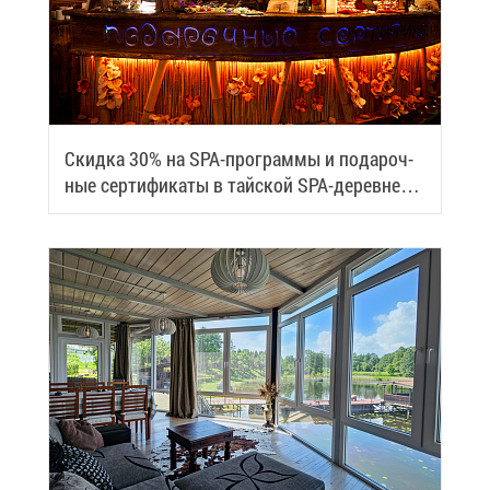
Скид­ка 30% на SPA-про­грам­мы и по­да­роч­
ные сер­ти­фи­ка­ты в тай­ской SPA-де­ревне
Samui