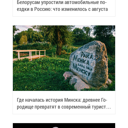
Бе­ло­ру­сам упро­сти­ли ав­то­мо­биль­ные по­
езд­ки в Рос­сию: что из­ме­ни­лось с ав­гу­ста
Где на­ча­лась ис­то­рия Мин­ска: древ­нее Го­
ро­ди­ще пре­вра­тят в со­вре­мен­ный ту­ри­сти­
че­ский центр