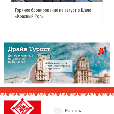
Го­ря­чее бро­ни­ро­ва­ние на ав­густ в Ша­ле
«Крас­ный Рог»
На­пи­сать