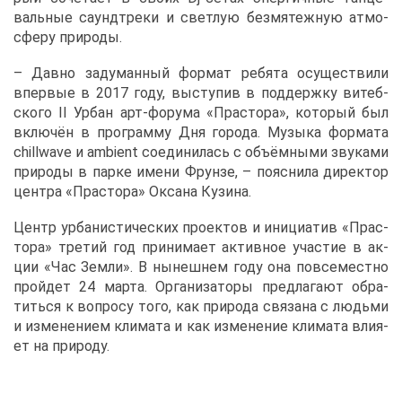
валь­ные саунд­тре­ки и свет­лую без­мя­теж­ную ат­мо­
сфе­ру при­ро­ды.
– Дав­но за­ду­ман­ный фор­мат ре­бя­та осу­ще­стви­ли
впер­вые в 2017 го­ду, вы­сту­пив в под­держ­ку ви­теб­
ско­го II Ур­бан арт-фо­ру­ма «Прас­то­ра», ко­то­рый был
вклю­чён в про­грам­му Дня го­ро­да. Му­зы­ка фор­ма­та
chillwave и ambient со­еди­ни­лась с объ­ём­ны­ми зву­ка­ми
при­ро­ды в пар­ке име­ни Фрун­зе, – по­яс­ни­ла ди­рек­тор
цен­тра «Прас­то­ра» Ок­са­на Ку­зи­на.
Центр ур­ба­ни­сти­че­ских про­ек­тов и ини­ци­а­тив «Прас­
то­ра» тре­тий год при­ни­ма­ет ак­тив­ное уча­стие в ак­
ции «Час Зем­ли». В ны­неш­нем го­ду она по­все­мест­но
прой­дет 24 мар­та. Ор­га­ни­за­то­ры пред­ла­га­ют об­ра­
тить­ся к во­про­су то­го, как при­ро­да свя­за­на с лю­дь­ми
и из­ме­не­ни­ем кли­ма­та и как из­ме­не­ние кли­ма­та вли­я­
ет на при­ро­ду.