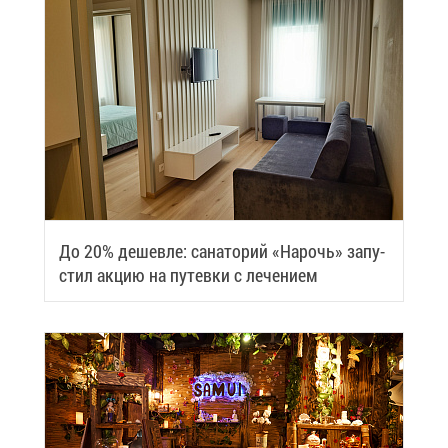
До 20% де­шев­ле: са­на­то­рий «На­рочь» за­пу­
стил ак­цию на пу­тев­ки с ле­че­ни­ем