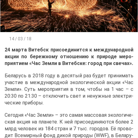
14 / 03 / 18
24 мар­та Ви­тебск при­со­еди­нит­ся к меж­ду­на­род­ной
ак­ции по бе­реж­но­му от­но­ше­нию к при­ро­де ме­ро­
при­я­ти­ем «Час Зем­ли в Ви­теб­ске: го­род при све­чах».
Бе­ла­русь в 2018 го­ду в де­ся­тый раз бу­дет при­ни­мать
уча­стие в меж­ду­на­род­ной эко­ло­ги­че­ской ак­ции «Час
Зем­ли». Суть ме­ро­при­я­тия в том, что­бы на 1 час – с
20:30 по 21:30 – от­клю­чить свет и ненуж­ные элек­три­
че­ские при­бо­ры.
Се­год­ня «Час Зем­ли» – это са­мая мас­со­вая эко­ло­ги­че­
ская ак­ция на пла­не­те. К ней при­со­еди­ня­ют­ся бо­лее 2
млрд че­ло­век из 184 стран и 7 тыс. го­ро­дов. Её про­во­
дит Все­мир­ный фонд ди­кой при­ро­ды (WWF), в Бе­ла­ру­