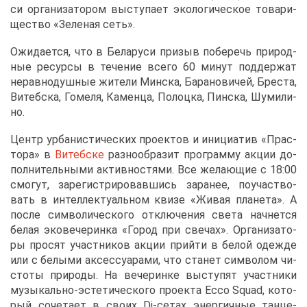
си ор­га­ни­за­то­ром вы­сту­па­ет эко­ло­ги­че­ское то­ва­ри­
ще­ство «Зе­ле­ная сеть».
Ожи­да­ет­ся, что в Бе­ла­ру­си при­зыв по­бе­речь при­род­
ные ре­сур­сы в те­че­ние все­го 60 ми­нут под­дер­жат
нерав­но­душ­ные жи­те­ли Мин­ска, Ба­ра­но­ви­чей, Бре­ста,
Ви­теб­ска, Го­ме­ля, Ка­мен­ца, По­лоц­ка, Пин­ска, Шу­ми­ли­
но.
Центр ур­ба­ни­сти­че­ских про­ек­тов и ини­ци­а­тив «Прас­
то­ра» в
Ви­теб­ске
раз­но­об­ра­зит про­грам­му ак­ции до­
пол­ни­тель­ны­ми ак­тив­но­стя­ми. Все же­ла­ю­щие с 18:00
смо­гут, за­ре­ги­стри­ро­вав­шись за­ра­нее, по­участ­во­
вать в ин­тел­лек­ту­аль­ном кви­зе «Жи­вая пла­не­та». А
по­сле сим­во­ли­че­ско­го от­клю­че­ния све­та нач­нет­ся
бе­лая эко­ве­че­рин­ка «Го­род при све­чах». Ор­га­ни­за­то­
ры про­сят участ­ни­ков ак­ции прий­ти в бе­лой одеж­де
или с бе­лы­ми ак­сес­су­а­ра­ми, что ста­нет сим­во­лом чи­
сто­ты при­ро­ды. На ве­че­рин­ке вы­сту­пят участ­ни­ки
му­зы­каль­но-эс­те­ти­че­ско­го про­ек­та Еcco Squad, ко­то­
рый со­че­та­ет в сво­их Dj-се­тах энер­гич­ные тан­це­