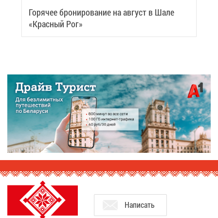
Го­ря­чее бро­ни­ро­ва­ние на ав­густ в Ша­ле
«Крас­ный Рог»
На­пи­сать