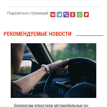
По­де­лить­ся стра­ни­цей:
РЕ­КО­МЕН­ДУ­Е­МЫЕ НО­ВО­СТИ
Бе­ло­ру­сам упро­сти­ли ав­то­мо­биль­ные по­