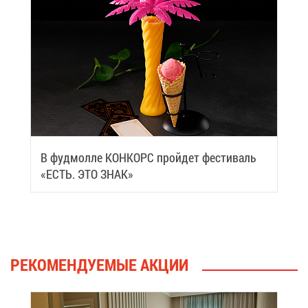
В фуд­мол­ле КОН­КОРС прой­дет фе­сти­валь
«ЕСТЬ. ЭТО ЗНАК»
РЕ­КО­МЕН­ДУ­Е­МЫЕ АК­ЦИИ