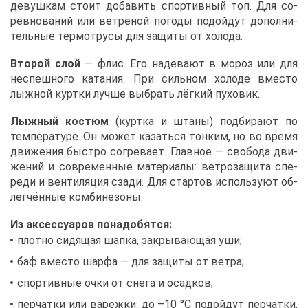
де­вуш­кам сто­ит до­ба­вить спор­тив­ный топ. Для со­
рев­но­ва­ний или вет­ре­ной по­го­ды по­дой­дут до­пол­ни­
тель­ные тер­мот­ру­сы для за­щи­ты от хо­ло­да.
Вто­рой слой
— флис. Его на­де­ва­ют в мо­роз или для
неспеш­но­го ка­та­ния. При силь­ном хо­ло­де вме­сто
лыж­ной курт­ки луч­ше вы­брать лёг­кий пу­хо­вик.
Лыж­ный ко­стюм
(курт­ка и шта­ны) под­би­ра­ют по
тем­пе­ра­ту­ре. Он мо­жет ка­зать­ся тон­ким, но во вре­мя
дви­же­ния быст­ро со­гре­ва­ет. Глав­ное — сво­бо­да дви­
же­ний и со­вре­мен­ные ма­те­ри­а­лы: вет­ро­за­щи­та спе­
ре­ди и вен­ти­ля­ция сза­ди. Для стар­тов ис­поль­зу­ют об­
лег­чён­ные ком­би­не­зо­ны.
Из ак­сес­су­а­ров по­на­до­бят­ся:
плот­но си­дя­щая шап­ка, за­кры­ва­ю­щая уши;
баф вме­сто шар­фа — для за­щи­ты от вет­ра;
спор­тив­ные оч­ки от сне­га и осад­ков;
пер­чат­ки или ва­реж­ки: до –10 °C по­дой­дут пер­чат­ки,