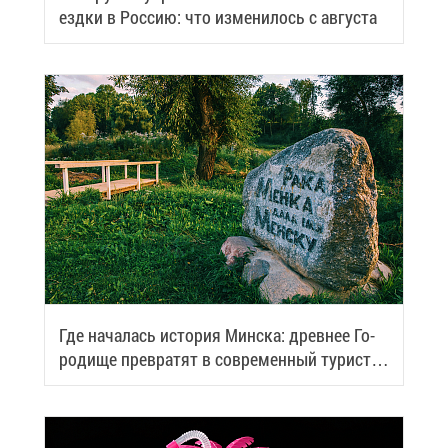
езд­ки в Рос­сию: что из­ме­ни­лось с ав­гу­ста
Где на­ча­лась ис­то­рия Мин­ска: древ­нее Го­
ро­ди­ще пре­вра­тят в со­вре­мен­ный ту­ри­сти­
че­ский центр