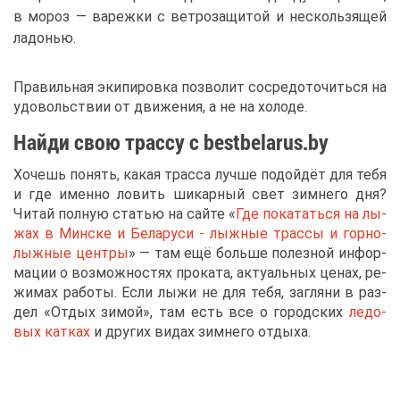
в мо­роз — ва­реж­ки с вет­ро­за­щи­той и несколь­зя­щей
ла­до­нью.
Пра­виль­ная эки­пи­ров­ка поз­во­лит со­сре­до­то­чить­ся на
удо­воль­ствии от дви­же­ния, а не на хо­ло­де.
Най­ди свою трас­су с bestbelarus.by
Хо­чешь по­нять, ка­кая трас­са луч­ше по­дой­дёт для те­бя
и где имен­но ло­вить ши­кар­ный свет зим­не­го дня?
Чи­тай пол­ную ста­тью на сай­те «
Где по­ка­тать­ся на лы­
жах в Мин­ске и Бе­ла­ру­си - лыж­ные трас­сы и гор­но­
лыж­ные цен­тры
» — там ещё боль­ше по­лез­ной ин­фор­
ма­ции о воз­мож­но­стях про­ка­та, ак­ту­аль­ных це­нах, ре­
жи­мах ра­бо­ты. Ес­ли лы­жи не для те­бя, за­гля­ни в раз­
дел «От­дых зи­мой», там есть все о го­род­ских
ле­до­
вых кат­ках
и дру­гих ви­дах зим­не­го от­ды­ха.