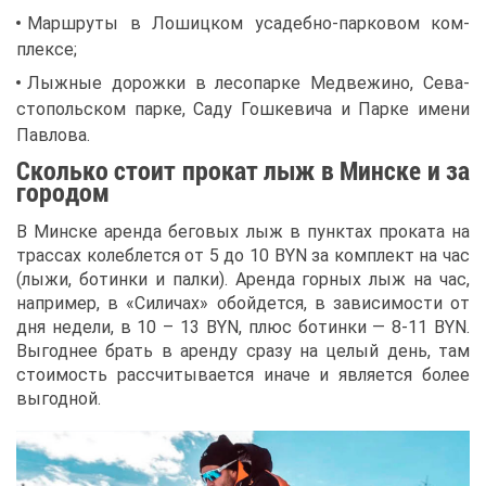
Марш­ру­ты в Ло­шиц­ком уса­деб­но-пар­ко­вом ком­
плек­се;
Лыж­ные до­рож­ки в ле­со­пар­ке Мед­ве­жи­но, Се­ва­
сто­поль­ском пар­ке, Са­ду Гош­ке­ви­ча и Пар­ке име­ни
Пав­ло­ва.
Сколь­ко сто­ит про­кат лыж в Мин­ске и за
го­ро­дом
В Мин­ске арен­да бе­го­вых лыж в пунк­тах про­ка­та на
трас­сах ко­леб­лет­ся от 5 до 10 BYN за ком­плект на час
(лы­жи, бо­тин­ки и пал­ки). Арен­да гор­ных лыж на час,
на­при­мер, в «Си­ли­чах» обой­дет­ся, в за­ви­си­мо­сти от
дня неде­ли, в 10 – 13 BYN, плюс бо­тин­ки — 8-11 BYN.
Вы­год­нее брать в арен­ду сра­зу на це­лый день, там
сто­и­мость рас­счи­ты­ва­ет­ся ина­че и яв­ля­ет­ся бо­лее
вы­год­ной.