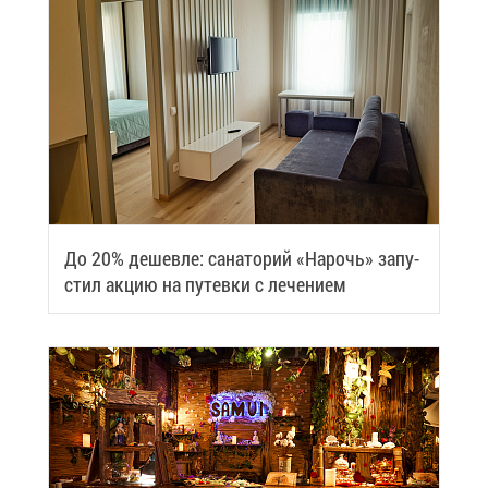
До 20% де­шев­ле: са­на­то­рий «На­рочь» за­пу­
стил ак­цию на пу­тев­ки с ле­че­ни­ем