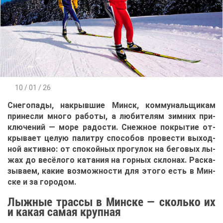
10 / 01 / 26
Сне­го­па­ды, на­крыв­шие Минск, ком­му­наль­щи­кам
при­нес­ли мно­го ра­бо­ты, а лю­би­те­лям зим­них при­
клю­че­ний — мо­ре ра­до­сти. Снеж­ное по­кры­тие от­
кры­ва­ет це­лую па­лит­ру спо­со­бов про­ве­сти вы­ход­
ной ак­тив­но: от спо­кой­ных про­гу­лок на бе­го­вых лы­
жах до ве­сё­ло­го ка­та­ния на гор­ных скло­нах. Рас­ка­
зы­ва­ем, ка­кие воз­мож­но­сти для это­го есть в Мин­
ске и за го­ро­дом.
Лыж­ные трас­сы в Мин­ске — сколь­ко их
и ка­кая са­мая круп­ная