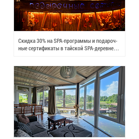
Скид­ка 30% на SPA-про­грам­мы и по­да­роч­
ные сер­ти­фи­ка­ты в тай­ской SPA-де­ревне
Samui