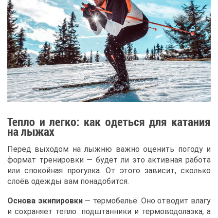
Теп­ло и лег­ко: как одеть­ся для ка­та­ния
на лы­жах
Пе­ред вы­хо­дом на лыж­ню важ­но оце­нить по­го­ду и
фор­мат тре­ни­ров­ки — бу­дет ли это ак­тив­ная ра­бо­та
или спо­кой­ная про­гул­ка. От это­го за­ви­сит, сколь­ко
сло­ёв одеж­ды вам по­на­до­бит­ся.
Ос­но­ва эки­пи­ров­ки
— тер­мо­бе­льё. Оно от­во­дит вла­гу
и со­хра­ня­ет теп­ло: под­штан­ни­ки и тер­мо­во­до­лаз­ка, а