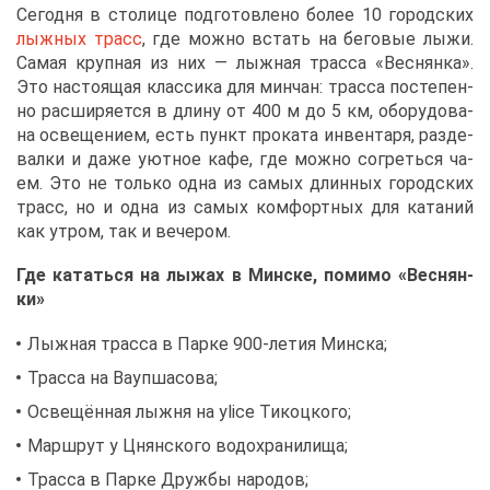
Се­год­ня в сто­ли­це под­го­тов­ле­но бо­лее 10 го­род­ских
лыж­ных трасс
, где мож­но встать на бе­го­вые лы­жи.
Са­мая круп­ная из них — лыж­ная трас­са «Вес­нян­ка».
Это на­сто­я­щая клас­си­ка для мин­чан: трас­са по­сте­пен­
но рас­ши­ря­ет­ся в дли­ну от 400 м до 5 км, обо­ру­до­ва­
на осве­ще­ни­ем, есть пункт про­ка­та ин­вен­та­ря, раз­де­
вал­ки и да­же уют­ное ка­фе, где мож­но со­греть­ся ча­
ем. Это не толь­ко од­на из са­мых длин­ных го­род­ских
трасс, но и од­на из са­мых ком­форт­ных для ка­та­ний
как утром, так и ве­че­ром.
Где ка­тать­ся на лы­жах в Мин­ске, по­ми­мо «Вес­нян­
ки»
Лыж­ная трас­са в Пар­ке 900-ле­тия Мин­ска;
Трас­са на Ва­уп­ша­со­ва;
Осве­щён­ная лыж­ня на уlice Ти­коц­ко­го;
Марш­рут у Цнян­ско­го во­до­хра­ни­ли­ща;
Трас­са в Пар­ке Друж­бы на­ро­дов;